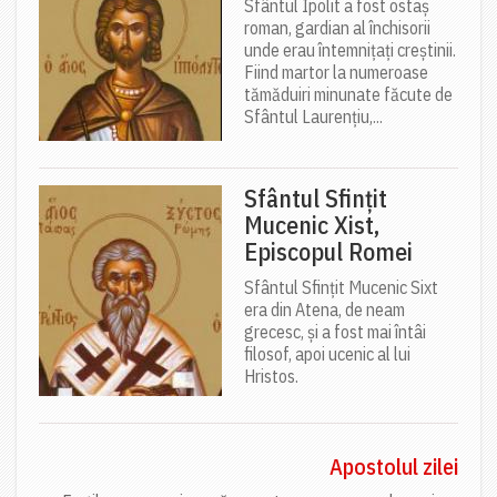
Sfântul Ipolit a fost ostaș
roman, gardian al închisorii
unde erau întemnițați creștinii.
Fiind martor la numeroase
tămăduiri minunate făcute de
Sfântul Laurențiu,...
Sfântul Sfințit
Mucenic Xist,
Episcopul Romei
Sfântul Sfințit Mucenic Sixt
era din Atena, de neam
grecesc, și a fost mai întâi
filosof, apoi ucenic al lui
Hristos.
Apostolul zilei