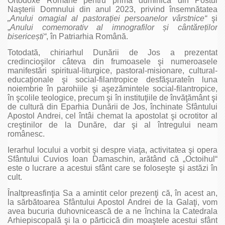
Ortodoxe Române pentru prima duminică din Postul
Naşterii Domnului din anul 2023, privind însemnătatea
„
Anului omagial al
pastorației persoanelor
vârstnice“
şi
„
Anului comemorativ al
imnografilor și cântăreților
bisericești“
, în Patriarhia Română.
Totodată, chiriarhul Dunării de Jos a prezentat
credincioşilor câteva din frumoasele şi numeroasele
manifestări spiritual-liturgice, pastoral-misionare, cultural-
educaţionale şi social-filantropice desfăşurateîn luna
noiembrie în parohiile şi aşezămintele social-filantropice,
în şcolile teologice, precum şi în instituţiile de învăţământ şi
de cultură din Eparhia Dunării de Jos, închinate Sfântului
Apostol Andrei, cel întâi chemat la apostolat şi ocrotitor al
creştinilor de la Dunăre, dar şi al întregului neam
românesc.
Ierarhul locului a vorbit şi despre viaţa, activitatea şi opera
Sfântului Cuvios Ioan Damaschin, arătând că „Octoihul“
este o lucrare a acestui sfânt care se foloseşte şi astăzi în
cult.
Înaltpreasfinţia Sa a amintit celor prezenţi că, în acest an,
la sărbătoarea Sfântului Apostol Andrei de la Galaţi, vom
avea bucuria duhovnicească de a ne închina la Catedrala
Arhiepiscopală şi la o părticică din moaştele acestui sfânt