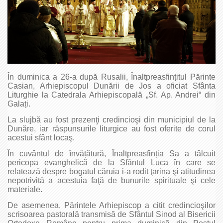
În duminica a 26-a după Rusalii, Înaltpreasfințitul Părinte
Casian, Arhiepiscopul Dunării de Jos a oficiat Sfânta
Liturghie la Catedrala Arhiepiscopală „Sf. Ap. Andrei“ din
Galați.
La slujbă au fost prezenţi credincioşi din municipiul de la
Dunăre, iar răspunsurile liturgice au fost oferite de corul
acestui sfânt locaş.
În cuvântul de învățătură, Înaltprea­sfinția Sa a tâlcuit
pericopa evanghelică de la Sfântul Luca în care se
relatează despre bogatul căruia i-a rodit ţarina şi atitudinea
nepotrivită a acestuia faţă de bunurile spirituale şi cele
materiale.
De asemenea, Părintele Arhiepiscop a citit credincioşilor
scrisoarea pastorală transmisă de Sfântul Sinod al Bisericii