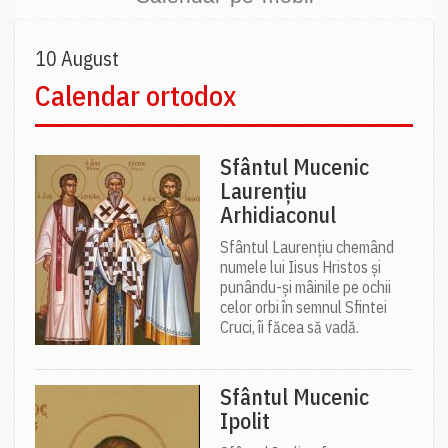
10 August
Calendar ortodox
Sfântul Mucenic
Laurențiu
Arhidiaconul
Sfântul Laurențiu chemând
numele lui Iisus Hristos și
punându-și mâinile pe ochii
celor orbi în semnul Sfintei
Cruci, îi făcea să vadă.
Sfântul Mucenic
Ipolit