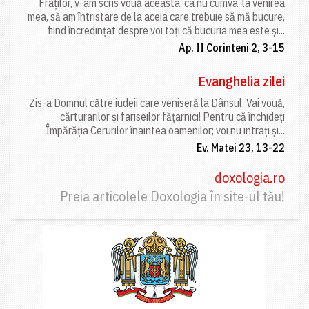
Fraților, v-am scris vouă aceasta, ca nu cumva, la venirea
mea, să am întristare de la aceia care trebuie să mă bucure,
fiind încredințat despre voi toți că bucuria mea este și...
Ap. II Corinteni 2, 3-15
Evanghelia zilei
Zis-a Domnul către iudeii care veniseră la Dânsul: Vai vouă,
cărturarilor și fariseilor fățarnici! Pentru că închideți
Împărăția Cerurilor înaintea oamenilor; voi nu intrați și...
Ev. Matei 23, 13-22
doxologia.ro
Preia articolele Doxologia în site-ul tău!