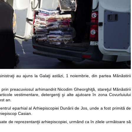
istraţi au ajuns la Galaţi astăzi, 1 noiembrie, din partea Mănăstirii
prin preacuviosul arhimandrit Nicodim Gheorghiţă, stareţul Mănăstirii
ticole vestimentare, detergenţi şi alte ajutoare în zona Covurluiului
est an.
Centrul eparhial al Arhiepiscopiei Dunării de Jos, unde a fost primită de
rhiepiscop Casian.
luate de reprezentanţii arhiepiscopiei, urmând ca în zilele următoare să