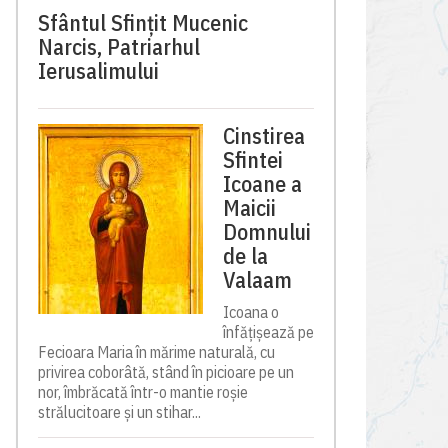
Sfântul Sfinţit Mucenic
Narcis, Patriarhul
Ierusalimului
Cinstirea
Sfintei
Icoane a
Maicii
Domnului
de la
Valaam
Icoana o
înfățișează pe
Fecioara Maria în mărime naturală, cu
privirea coborâtă, stând în picioare pe un
nor, îmbrăcată într-o mantie roșie
strălucitoare și un stihar...