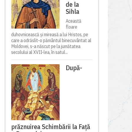
de la
Sihla
Această
floare
duhovnicească și mireasă a lui Hristos, pe
care a odrăslit-o pământul binecuvântat al
Moldovei, s-a născut pe la jumătatea
secolului al XVII-lea, în satul...
După-
prăznuirea Schimbării la Față