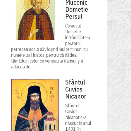
Mucenic
Dometie
Persul
Cuviosul
Dometie
intrând într-o
peșteră,
petrecea acolo săvârșind multe minuni cu
numele lui Hristos, pentru că dădea
tămăduiri celor ce veneau la dânsul și îi
aducea de...
Sfântul
Cuvios
Nicanor
Sfântul
Cuvios
Nicanor s-a
născut în anul
1491, în