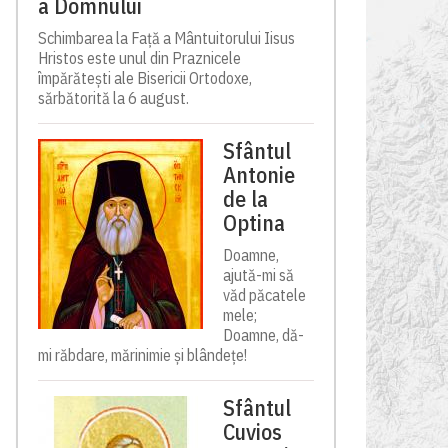
a Domnului
Schimbarea la Față a Mântuitorului Iisus
Hristos este unul din Praznicele
împărătești ale Bisericii Ortodoxe,
sărbătorită la 6 august.
Sfântul
Antonie
de la
Optina
Doamne,
ajută-mi să
văd păcatele
mele;
Doamne, dă-
mi răbdare, mărinimie şi blândeţe!
Sfântul
Cuvios