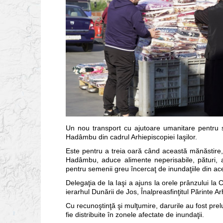
Un nou transport cu ajutoare umanitare pentru sin
Hadâmbu din cadrul Arhiepiscopiei Iaşilor.
Este pentru a treia oară când această mănăstire, 
Hadâmbu, aduce alimente neperisabile, pături, ar
pentru semenii greu încercaţ de inundaţiile din ac
Delegaţia de la Iaşi a ajuns la orele prânzului la 
ierarhul Dunării de Jos, Înalpreasfinţitul Părinte A
Cu recunoştinţă şi mulţumire, darurile au fost pre
fie distribuite în zonele afectate de inundaţii.