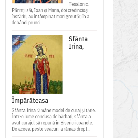
Tesalonic.
Părinții săi, Ioan și Maria, doi credincioși
înstăriți, au întâmpinat mari greutăți în a
dobândi prunci....
Sfânta
Irina,
Împărăteasa
Sfânta Irina rămâne model de curaj și tărie.
Într-o lume condusă de bărbați, sfânta a
avut curajul să repună în Biserici icoanele.
De aceea, peste veacuri, a rămas drept...