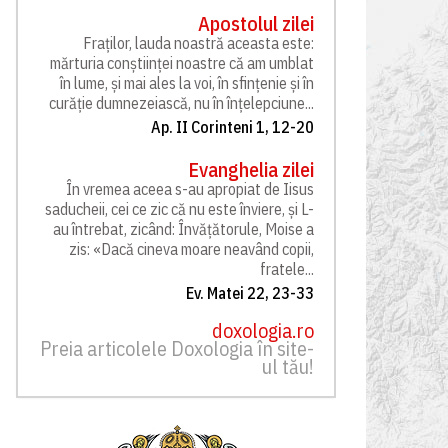
Apostolul zilei
Fraților, lauda noastră aceasta este:
mărturia conștiinței noastre că am umblat
în lume, și mai ales la voi, în sfințenie și în
curăție dumnezeiască, nu în înțelepciune...
Ap. II Corinteni 1, 12-20
Evanghelia zilei
În vremea aceea s-au apropiat de Iisus
saducheii, cei ce zic că nu este înviere, și L-
au întrebat, zicând: Învățătorule, Moise a
zis: «Dacă cineva moare neavând copii,
fratele...
Ev. Matei 22, 23-33
doxologia.ro
Preia articolele Doxologia în site-
ul tău!