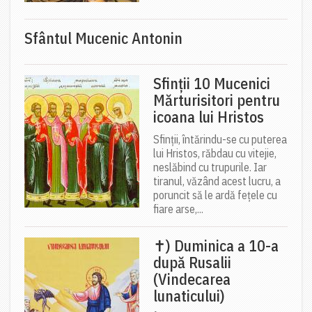
Sfântul Mucenic Antonin
Sfinții 10 Mucenici
Mărturisitori pentru
icoana lui Hristos
Sfinții, întărindu-se cu puterea
lui Hristos, răbdau cu vitejie,
neslăbind cu trupurile. Iar
tiranul, văzând acest lucru, a
poruncit să le ardă fețele cu
fiare arse,...
✝) Duminica a 10-a
după Rusalii
(Vindecarea
lunaticului)