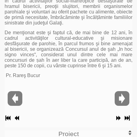
în cadrul activităţilor social-filantropice desfăşurate de
hramul bisericii, preoţii slujitori, membrii organismelor
parohiale şi voluntari au oferit pachete cu alimente, obiecte
de primă necesitate, îmbrăcăminte şi încălțăminte familiilor
sinistrate din judeţul Galaţi.
De menţionat este şi faptul că, de mai bine de 12 ani, în
cadrul activităţilor cultural-educative şi misionare
desfăşurate de parohie, în parcul frumos şi bine amenajat
al bisericii, se organizează Concursul anul de şah „In hoc
signo vinces“, considerat unul dintre cele mai mare
concursuri de șah în aer liber la care participă, an de an,
peste 150 de copii, cu vârste cuprinse între 6 şi 15 ani.
Pr. Rareş Bucur
Proiect