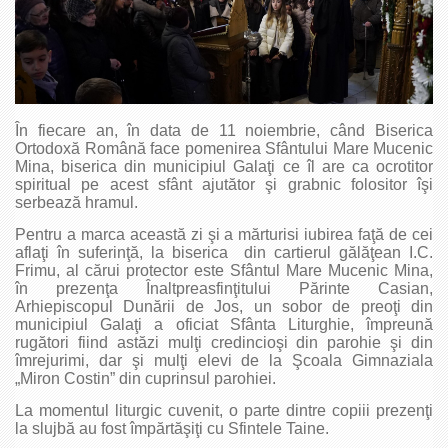
În fiecare an, în data de 11 noiembrie, când Biserica
Ortodoxă Română face pomenirea Sfântului Mare Mucenic
Mina, biserica din municipiul Galaţi ce îl are ca ocrotitor
spiritual pe acest sfânt ajutător şi grabnic folositor îşi
serbează hramul.
Pentru a marca această zi şi a mărturisi iubirea faţă de cei
aflaţi în suferinţă, la biserica din cartierul gălăţean I.C.
Frimu, al cărui protector este Sfântul Mare Mucenic Mina,
în prezenţa Înaltpreasfinţitului Părinte Casian,
Arhiepiscopul Dunării de Jos, un sobor de preoţi din
municipiul Galaţi a oficiat Sfânta Liturghie, împreună
rugători fiind astăzi mulţi credincioşi din parohie şi din
îmrejurimi, dar şi mulţi elevi de la Şcoala Gimnaziala
„Miron Costin” din cuprinsul parohiei.
La momentul liturgic cuvenit, o parte dintre copiii prezenţi
la slujbă au fost împărtăşiţi cu Sfintele Taine.