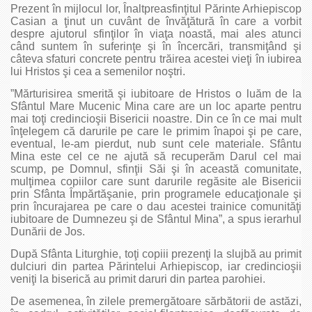
Prezent în mijlocul lor, Înaltpreasfinţitul Părinte Arhiepiscop
Casian a ţinut un cuvânt de învăţătură în care a vorbit
despre ajutorul sfinţilor în viaţa noastă, mai ales atunci
când suntem în suferinţe şi în încercări, transmiţând şi
câteva sfaturi concrete pentru trăirea acestei vieţi în iubirea
lui Hristos şi cea a semenilor noştri.
”Mărturisirea smerită şi iubitoare de Hristos o luăm de la
Sfântul Mare Mucenic Mina care are un loc aparte pentru
mai toţi credincioşii Bisericii noastre. Din ce în ce mai mult
înţelegem că darurile pe care le primim înapoi şi pe care,
eventual, le-am pierdut, nub sunt cele materiale. Sfântu
Mina este cel ce ne ajută să recuperăm Darul cel mai
scump, pe Domnul, sfinţii Săi şi în această comunitate,
mulţimea copiilor care sunt darurile regăsite ale Bisericii
prin Sfânta Împărtăşanie, prin programele educaţionale şi
prin încurajarea pe care o dau acestei trainice comunităţi
iubitoare de Dumnezeu şi de Sfântul Mina”, a spus ierarhul
Dunării de Jos.
După Sfânta Liturghie, toţi copiii prezenţi la slujbă au primit
dulciuri din partea Părintelui Arhiepiscop, iar credincioşii
veniţi la biserică au primit daruri din partea parohiei.
De asemenea, în zilele premergătoare sărbătorii de astăzi,