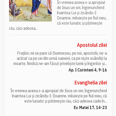
În vremea aceea s-a apropiat
de Iisus un om, îngenunchind
înaintea Lui și zicându-I:
Doamne, miluiește pe fiul meu,
că este lunatic și pătimește
rău, căci adesea...
Apostolul zilei
Fraților, mi se pare că Dumnezeu, pe noi, apostolii, ne-a
arătat ca pe cei din urmă oameni, ca pe niște osândiți la
moarte, fiindcă ne-am făcut priveliște lumii și îngerilor și...
Ap. I Corinteni 4, 9-16
Evanghelia zilei
În vremea aceea s-a apropiat de Iisus un om, îngenunchind
înaintea Lui și zicându-I: Doamne, miluiește pe fiul meu, că
este lunatic și pătimește rău, căci adesea cade în...
Ev. Matei 17, 14-23