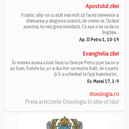
Apostolul zilei
Fraților, siliți-vă cu atât mai mult să faceți temeinice și
chemarea și alegerea voastră, de vreme ce, făcând
acestea, nu veți greși niciodată. Că așa vi se va da cu
bogăție...
Ap. II Petru 1, 10-19
Evanghelia zilei
În vremea aceea a luat Iisus cu Sine pe Petru și pe Iacov și
pe Ioan, fratele lui, și i-a dus într-un munte înalt, de o parte.
Și S-a schimbat la față înaintea lor...
Ev. Matei 17, 1-9
doxologia.ro
Preia articolele Doxologia în site-ul tău!