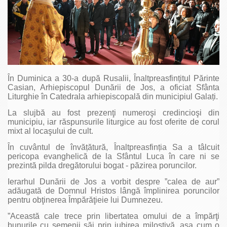
În Duminica a 30-a după Rusalii, Înaltpreasfințitul Părinte
Casian, Arhiepiscopul Dunării de Jos, a oficiat Sfânta
Liturghie în Catedrala arhiepiscopală din municipiul Galați.
La slujbă au fost prezenţi numeroşi credincioşi din
municipiu, iar răspunsurile liturgice au fost oferite de corul
mixt al locaşului de cult.
În cuvântul de învățătură, Înaltprea­sfinția Sa a tâlcuit
pericopa evanghelică de la Sfântul Luca în care ni se
prezintă pilda dregătorului bogat - păzirea poruncilor.
Ierarhul Dunării de Jos a vorbit despre ”calea de aur”
adăugată de Domnul Hristos lângă împlinirea poruncilor
pentru obţinerea Împărăţieie lui Dumnezeu.
”Această cale trece prin libertatea omului de a împărţi
bunurile cu semenii săi prin iubirea milostivă, aşa cum o