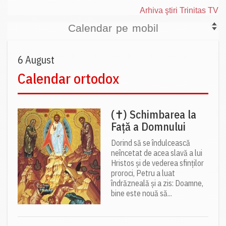
Arhiva ştiri Trinitas TV
Calendar pe mobil
6 August
Calendar ortodox
(✝) Schimbarea la
Față a Domnului
Dorind să se îndulcească
neîncetat de acea slavă a lui
Hristos și de vederea sfinților
proroci, Petru a luat
îndrăzneală și a zis: Doamne,
bine este nouă să...