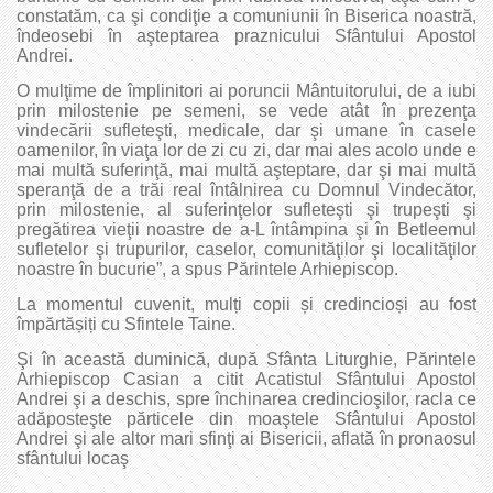
constatăm, ca şi condiţie a comuniunii în Biserica noastră,
îndeosebi în aşteptarea praznicului Sfântului Apostol
Andrei.
O mulţime de împlinitori ai poruncii Mântuitorului, de a iubi
prin milostenie pe semeni, se vede atât în prezenţa
vindecării sufleteşti, medicale, dar şi umane în casele
oamenilor, în viaţa lor de zi cu zi, dar mai ales acolo unde e
mai multă suferinţă, mai multă aşteptare, dar şi mai multă
speranţă de a trăi real întâlnirea cu Domnul Vindecător,
prin milostenie, al suferinţelor sufleteşti şi trupeşti şi
pregătirea vieţii noastre de a-L întâmpina şi în Betleemul
sufletelor şi trupurilor, caselor, comunităţilor şi localităţilor
noastre în bucurie”, a spus Părintele Arhiepiscop.
La momentul cuvenit, mulți copii și credincioși au fost
împărtășiți cu Sfintele Taine.
Şi în această duminică, după Sfânta Liturghie, Părintele
Arhiepiscop Casian a citit Acatistul Sfântului Apostol
Andrei şi a deschis, spre închinarea credincioşilor, racla ce
adăposteşte părticele din moaştele Sfântului Apostol
Andrei şi ale altor mari sfinţi ai Bisericii, aflată în pronaosul
sfântului locaş