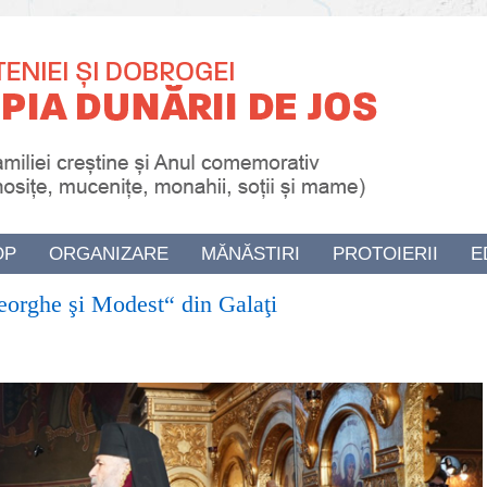
OP
ORGANIZARE
MĂNĂSTIRI
PROTOIERII
E
heorghe şi Modest“ din Galaţi