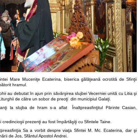
ntei Mare Muceniţe Ecaterina, biserica gălăţeană ocrotită de Sfinţii
ătorit hramul.
hii au debutat în ajun prin săvârşirea slujbei Vecerniei unită cu Litia şi
Liturghii de către un sobor de preoţi din municipiul Galaţi.
icipanţi la slujba de hram s-a aflat Înaltpreasfinţitul Părinte Casian,
i credincioşii prezenţi au fost împărtăşiţi cu Sfintele Taine.
ltpreasfinţia Sa a vorbit despre viaţa Sfintei M. Mc. Ecaterina, dar şi
nării de Jos, Sfântul Apostol Andrei.