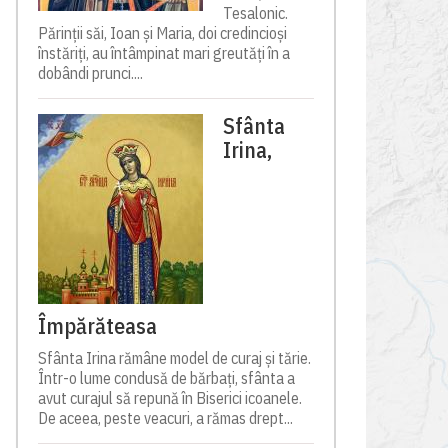
Tesalonic.
Părinții săi, Ioan și Maria, doi credincioși
înstăriți, au întâmpinat mari greutăți în a
dobândi prunci....
Sfânta
Irina,
Împărăteasa
Sfânta Irina rămâne model de curaj și tărie.
Într-o lume condusă de bărbați, sfânta a
avut curajul să repună în Biserici icoanele.
De aceea, peste veacuri, a rămas drept...