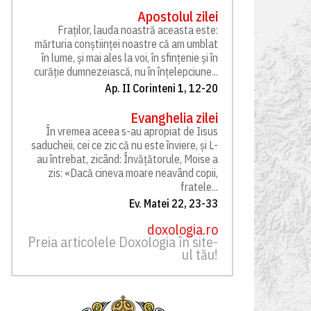
Apostolul zilei
Fraților, lauda noastră aceasta este:
mărturia conștiinței noastre că am umblat
în lume, și mai ales la voi, în sfințenie și în
curăție dumnezeiască, nu în înțelepciune...
Ap. II Corinteni 1, 12-20
Evanghelia zilei
În vremea aceea s-au apropiat de Iisus
saducheii, cei ce zic că nu este înviere, și L-
au întrebat, zicând: Învățătorule, Moise a
zis: «Dacă cineva moare neavând copii,
fratele...
Ev. Matei 22, 23-33
doxologia.ro
Preia articolele Doxologia în site-
ul tău!