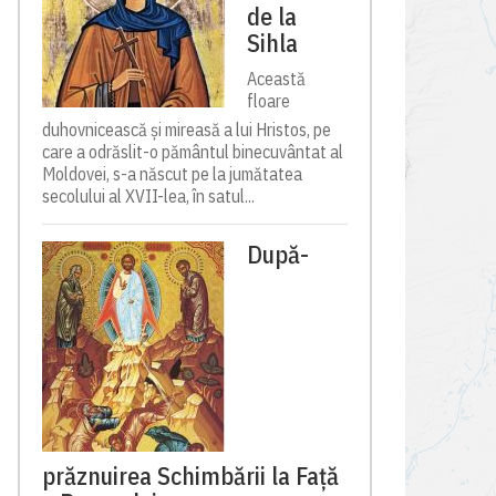
de la
Sihla
Această
floare
duhovnicească și mireasă a lui Hristos, pe
care a odrăslit-o pământul binecuvântat al
Moldovei, s-a născut pe la jumătatea
secolului al XVII-lea, în satul...
După-
prăznuirea Schimbării la Față