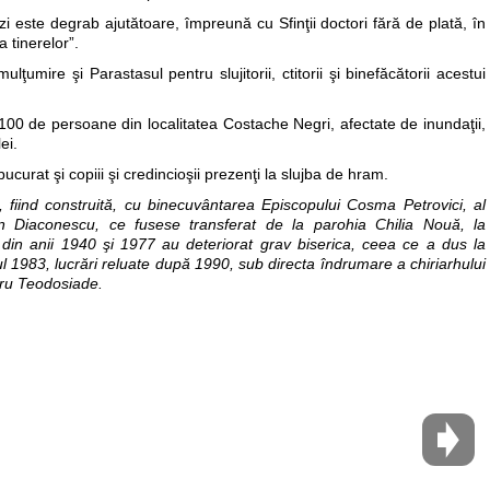
zi este degrab ajutătoare, împreună cu Sfinţii doctori fără de plată, în
 tinerelor”.
lţumire şi Parastasul pentru slujitorii, ctitorii şi binefăcătorii acestui
 100 de persoane din localitatea Costache Negri, afectate de inundaţii,
ei.
ucurat şi copiii şi credincioşii prezenţi la slujba de hram.
 fiind construită, cu binecuvântarea Episcopului Cosma Petrovici, al
n Diaconescu, ce fusese transferat de la parohia Chilia Nouă, la
e din anii 1940 şi 1977 au deteriorat grav biserica, ceea ce a dus la
l 1983, lucrări reluate după 1990, sub directa îndrumare a chiriarhului
dru Teodosiade.