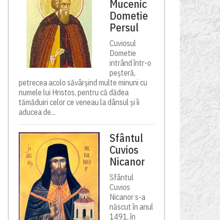
Mucenic
Dometie
Persul
Cuviosul
Dometie
intrând într-o
peșteră,
petrecea acolo săvârșind multe minuni cu
numele lui Hristos, pentru că dădea
tămăduiri celor ce veneau la dânsul și îi
aducea de...
Sfântul
Cuvios
Nicanor
Sfântul
Cuvios
Nicanor s-a
născut în anul
1491, în