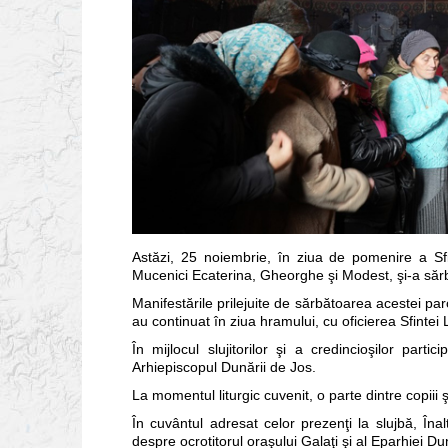
Astăzi, 25 noiembrie, în ziua de pomenire a Sfi
Mucenici Ecaterina, Gheorghe şi Modest, şi-a sărb
Manifestările prilejuite de sărbătoarea acestei paro
au continuat în ziua hramului, cu oficierea Sfintei 
În mijlocul slujitorilor şi a credincioşilor part
Arhiepiscopul Dunării de Jos.
La momentul liturgic cuvenit, o parte dintre copiii ş
În cuvântul adresat celor prezenţi la slujbă, Îna
despre ocrotitorul oraşului Galaţi şi al Eparhiei Du