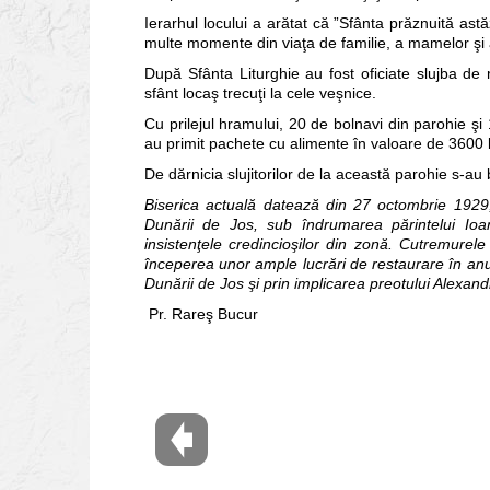
Ierarhul locului a arătat că ”Sfânta prăznuită astă
multe momente din viaţa de familie, a mamelor şi a
După Sfânta Liturghie au fost oficiate slujba de mu
sfânt locaş trecuţi la cele veşnice.
Cu prilejul hramului, 20 de bolnavi din parohie şi
au primit pachete cu alimente în valoare de 3600 l
De dărnicia slujitorilor de la această parohie s-au b
Biserica actuală datează din 27 octombrie 1929,
Dunării de Jos, sub îndrumarea părintelui Ioa
insistenţele credincioşilor din zonă. Cutremurel
începerea unor ample lucrări de restaurare în anu
Dunării de Jos şi prin implicarea preotului Alexan
Pr. Rareş Bucur