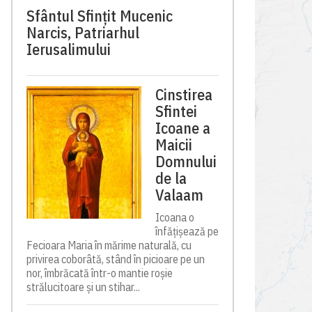
Sfântul Sfinţit Mucenic
Narcis, Patriarhul
Ierusalimului
Cinstirea
Sfintei
Icoane a
Maicii
Domnului
de la
Valaam
Icoana o
înfățișează pe
Fecioara Maria în mărime naturală, cu
privirea coborâtă, stând în picioare pe un
nor, îmbrăcată într-o mantie roșie
strălucitoare și un stihar...