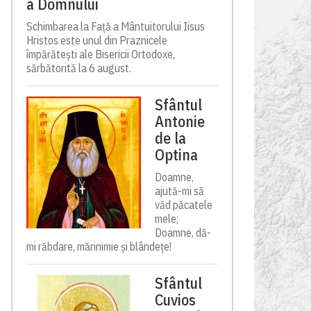
a Domnului
Schimbarea la Față a Mântuitorului Iisus
Hristos este unul din Praznicele
împărătești ale Bisericii Ortodoxe,
sărbătorită la 6 august.
Sfântul
Antonie
de la
Optina
Doamne,
ajută-mi să
văd păcatele
mele;
Doamne, dă-
mi răbdare, mărinimie şi blândeţe!
Sfântul
Cuvios