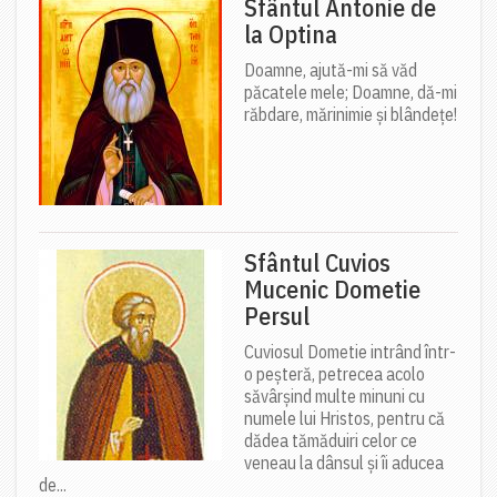
Sfântul Antonie de
la Optina
Doamne, ajută-mi să văd
păcatele mele; Doamne, dă-mi
răbdare, mărinimie şi blândeţe!
Sfântul Cuvios
Mucenic Dometie
Persul
Cuviosul Dometie intrând într-
o peșteră, petrecea acolo
săvârșind multe minuni cu
numele lui Hristos, pentru că
dădea tămăduiri celor ce
veneau la dânsul și îi aducea
de...