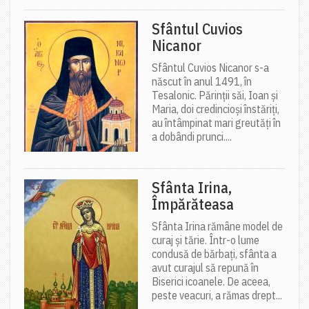
Sfântul Cuvios
Nicanor
Sfântul Cuvios Nicanor s-a
născut în anul 1491, în
Tesalonic. Părinții săi, Ioan și
Maria, doi credincioși înstăriți,
au întâmpinat mari greutăți în
a dobândi prunci....
Sfânta Irina,
Împărăteasa
Sfânta Irina rămâne model de
curaj și tărie. Într-o lume
condusă de bărbați, sfânta a
avut curajul să repună în
Biserici icoanele. De aceea,
peste veacuri, a rămas drept...