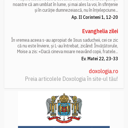
noastre că am umblat în lume, și mai ales la voi, în sfințenie
și în curăție dumnezeiască, nu în înțelepciune...
Ap. II Corinteni 1, 12-20
Evanghelia zilei
În vremea aceea s-au apropiat de Iisus saducheii, cei ce zic
că nu este înviere, și L-au întrebat, zicând: Învățătorule,
Moise a zis: «Dacă cineva moare neavând copii, fratele...
Ev. Matei 22, 23-33
doxologia.ro
Preia articolele Doxologia în site-ul tău!