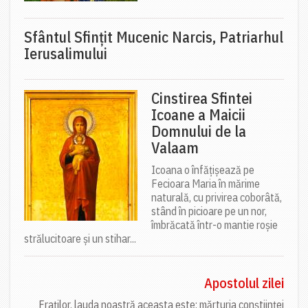
Sfântul Sfinţit Mucenic Narcis, Patriarhul
Ierusalimului
Cinstirea Sfintei
Icoane a Maicii
Domnului de la
Valaam
Icoana o înfățișează pe
Fecioara Maria în mărime
naturală, cu privirea coborâtă,
stând în picioare pe un nor,
îmbrăcată într-o mantie roșie
strălucitoare și un stihar...
Apostolul zilei
Fraților, lauda noastră aceasta este: mărturia conștiinței