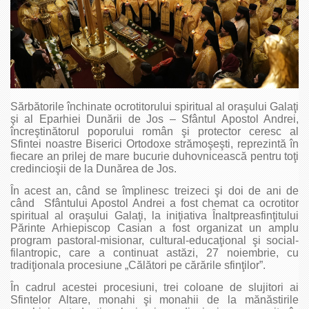
Sărbătorile închinate ocrotitorului spiritual al oraşului Galaţi
şi al Eparhiei Dunării de Jos – Sfântul Apostol Andrei,
încreştinătorul poporului român şi protector ceresc al
Sfintei noastre Biserici Ortodoxe strămoşeşti, reprezintă în
fiecare an prilej de mare bucurie duhovnicească pentru toţi
credincioşii de la Dunărea de Jos.
În acest an, când se împlinesc treizeci şi doi de ani de
când Sfântului Apostol Andrei a fost chemat ca ocrotitor
spiritual al oraşului Galaţi, la iniţiativa Înaltpreasfinţitului
Părinte Arhiepiscop Casian a fost organizat un amplu
program pastoral-misionar, cultural-educaţional şi social-
filantropic, care a continuat astăzi, 27 noiembrie, cu
tradiţionala procesiune „Călători pe cărările sfinţilor”.
În cadrul acestei procesiuni, trei coloane de slujitori ai
Sfintelor Altare, monahi şi monahii de la mănăstirile