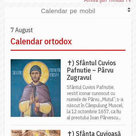
Arhiva ştiri Trinitas TV
Calendar pe mobil
7 August
Calendar ortodox
✝) Sfântul Cuvios
Pafnutie – Pârvu
Zugravul
Sfântul Cuvios Pafnutie,
vestit iconar cunoscut cu
numele de Pârvu „Mutul”, s-a
născut în Câmpulung Muscel,
la 12 octombrie 1657, ca fiu
al preotului Ioan Pârvescu...
✝) Sfânta Cuvioasă