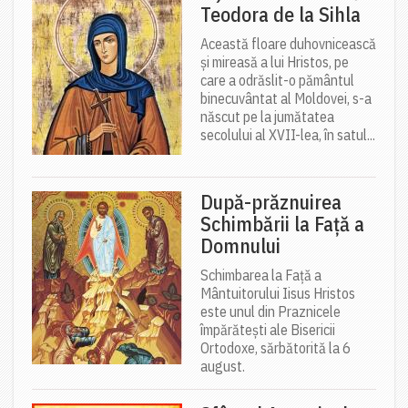
Teodora de la Sihla
Această floare duhovnicească
și mireasă a lui Hristos, pe
care a odrăslit-o pământul
binecuvântat al Moldovei, s-a
născut pe la jumătatea
secolului al XVII-lea, în satul...
După-prăznuirea
Schimbării la Față a
Domnului
Schimbarea la Față a
Mântuitorului Iisus Hristos
este unul din Praznicele
împărătești ale Bisericii
Ortodoxe, sărbătorită la 6
august.