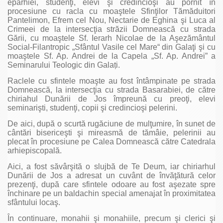
eparhiei, studenţi, elevi şi credincioşi au pornit în
procesiune cu racla cu moaştele Sfinţilor Tămăduitori
Pantelimon, Efrem cel Nou, Nectarie de Eghina şi Luca al
Crimeei de la intersecţia străzii Domnească cu strada
Gării, cu moaştele Sf. Ierarh Nicolae de la Aşezământul
Social-Filantropic „Sfântul Vasile cel Mare“ din Galaţi şi cu
moaştele Sf. Ap. Andrei de la Capela „Sf. Ap. Andrei” a
Seminarului Teologic din Galați.
Raclele cu sfintele moaşte au fost întâmpinate pe strada
Domnească, la intersecţia cu strada Basarabiei, de către
chiriahul Dunării de Jos împreună cu preoţi, elevi
seminarişti, studenţi, copii şi credincioşi pelerini.
De aici, după o scurtă rugăciune de mulţumire, în sunet de
cântări bisericeşti şi mireasmă de tămâie, pelerinii au
plecat în procesiune pe Calea Domnească către Catedrala
arhiepiscopală.
Aici, a fost săvârşită o slujbă de Te Deum, iar chiriarhul
Dunării de Jos a adresat un cuvânt de învăţătură celor
prezenţi, după care sfintele odoare au fost aşezate spre
închinare pe un baldachin special amenajat în proximitatea
sfântului locaş.
În continuare, monahii şi monahiile, precum şi clerici şi