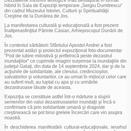
Dezbaterile întrunirii teologice s-au desfăşurat în format
hibrid în Sala de Expoziţii temporare „Sergiu Dumitrescu“
din cadrul Muzeului Istoriei, Culturii şi Spiritualităţii
Creştine de la Dunărea de Jos.
La manifestarea culturală şi educaţională a fost prezent
Înaltpreasfinţitul Părinte Casian, Arhiepiscopul Dunării de
Jos.
În contextul sărbătorii Sfântului Apostol Andrei a fost
prezentat astăzi şi proiectul expoziţional foto-documentar
”Pod de iubire milostivă şi jertfelnică peste dezastrul
inundaţiilor” ce cuprinde imagini surprinse la inundaţiile din
judeţul Galaţi, din data de 14 septembrie 2024, dar şi de la
acţiunile de solidaritate, ale clerului, credincioşilor,
salvatorilor şi voluntarilor, ce au urmat în mijlocul celor care
au suferit mult, au luptat cu apa şi cu urmările
dezastruoase lăsate de aceasta.
Expoziţia se constituie astfel într-o mărturie a slujirii
semenilor din valul dezastruoaselor inundaţii şi încă o
confirmare că prin solidaritate umană şi dragoste
creştinească se pot birui grelele încercări care vin asupra
noastră.
În deschiderea manifestării cultural-educaţionale, ierarhul