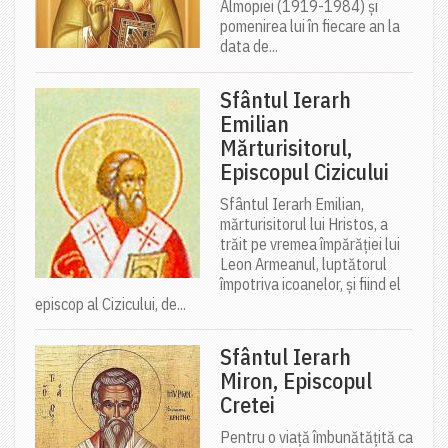
Almopiei (1919-1984) și
pomenirea lui în fiecare an la
data de...
Sfântul Ierarh
Emilian
Mărturisitorul,
Episcopul Cizicului
Sfântul Ierarh Emilian,
mărturisitorul lui Hristos, a
trăit pe vremea împărăției lui
Leon Armeanul, luptătorul
împotriva icoanelor, și fiind el
episcop al Cizicului, de...
Sfântul Ierarh
Miron, Episcopul
Cretei
Pentru o viață îmbunătățită ca