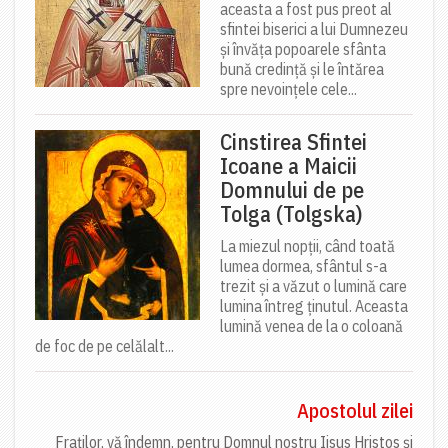
aceasta a fost pus preot al
sfintei biserici a lui Dumnezeu
și învăța popoarele sfânta
bună credință și le întărea
spre nevoințele cele...
Cinstirea Sfintei
Icoane a Maicii
Domnului de pe
Tolga (Tolgska)
La miezul nopții, când toată
lumea dormea, sfântul s-a
trezit și a văzut o lumină care
lumina întreg ținutul. Aceasta
lumină venea de la o coloană
de foc de pe celălalt...
Apostolul zilei
Fraților, vă îndemn, pentru Domnul nostru Iisus Hristos și