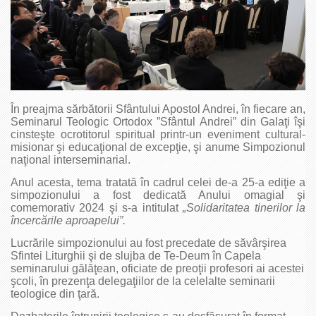
În preajma sărbătorii Sfântului Apostol Andrei, în fiecare an,
Seminarul Teologic Ortodox ”Sfântul Andrei” din Galaţi îşi
cinsteşte ocrotitorul spiritual printr-un eveniment cultural-
misionar şi educaţional de excepţie, şi anume Simpozionul
naţional interseminarial.
Anul acesta, tema tratată în cadrul celei de-a 25-a ediţie a
simpozionului a fost dedicată Anului omagial şi
comemorativ 2024 şi s-a intitulat
„Solidaritatea tinerilor la
încercările aproapelui”.
Lucrările simpozionului au fost precedate de săvârşirea
Sfintei Liturghii şi de slujba de Te-Deum în Capela
seminarului gălăţean, oficiate de preoţii profesori ai acestei
şcoli, în prezenţa delegaţiilor de la celelalte seminarii
teologice din ţară.