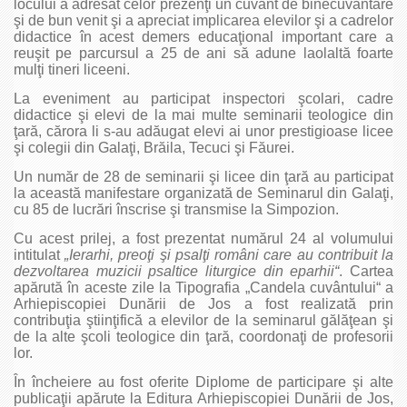
locului a adresat celor prezenţi un cuvânt de binecuvântare
şi de bun venit şi a apreciat implicarea elevilor şi a cadrelor
didactice în acest demers educaţional important care a
reuşit pe parcursul a 25 de ani să adune laolaltă foarte
mulţi tineri liceeni.
La eveniment au participat inspectori şcolari, cadre
didactice şi elevi de la mai multe seminarii teologice din
ţară, cărora li s-au adăugat elevi ai unor prestigioase licee
şi colegii din Galaţi, Brăila, Tecuci şi Făurei.
Un număr de 28 de seminarii şi licee din ţară au participat
la această manifestare organizată de Seminarul din Galaţi,
cu 85 de lucrări înscrise şi transmise la Simpozion.
Cu acest prilej, a fost prezentat numărul 24 al volumului
intitulat
„Ierarhi, preoţi şi psalţi români care au contribuit la
dezvoltarea muzicii psaltice liturgice din eparhii“
. Cartea
apărută în aceste zile la Tipografia „Candela cuvântului“ a
Arhiepiscopiei Dunării de Jos a fost realizată prin
contribuţia ştiinţifică a elevilor de la seminarul gălăţean şi
de la alte şcoli teologice din ţară, coordonaţi de profesorii
lor.
În încheiere au fost oferite Diplome de participare şi alte
publicaţii apărute la Editura Arhiepiscopiei Dunării de Jos,