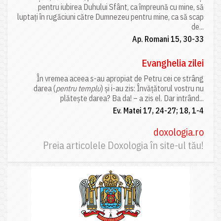
pentru iubirea Duhului Sfânt, ca împreună cu mine, să
luptați în rugăciuni către Dumnezeu pentru mine, ca să scap
de...
Ap. Romani 15, 30-33
Evanghelia zilei
În vremea aceea s-au apropiat de Petru cei ce strâng
darea (
pentru templu
) și i-au zis: Învățătorul vostru nu
plătește darea? Ba da! – a zis el. Dar intrând...
Ev. Matei 17, 24-27; 18, 1-4
doxologia.ro
Preia articolele Doxologia în site-ul tău!