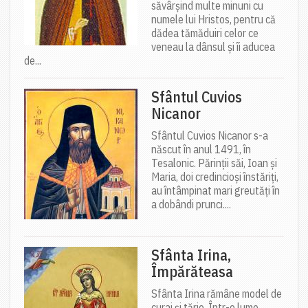
săvârșind multe minuni cu
numele lui Hristos, pentru că
dădea tămăduiri celor ce
veneau la dânsul și îi aducea
de...
Sfântul Cuvios
Nicanor
Sfântul Cuvios Nicanor s-a
născut în anul 1491, în
Tesalonic. Părinții săi, Ioan și
Maria, doi credincioși înstăriți,
au întâmpinat mari greutăți în
a dobândi prunci....
Sfânta Irina,
Împărăteasa
Sfânta Irina rămâne model de
curaj și tărie. Într-o lume