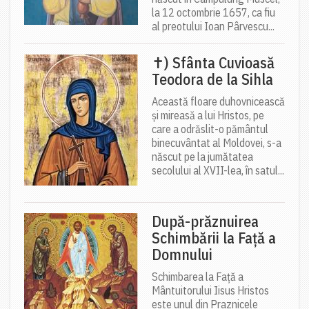
la 12 octombrie 1657, ca fiu
al preotului Ioan Pârvescu...
✝) Sfânta Cuvioasă
Teodora de la Sihla
Această floare duhovnicească
și mireasă a lui Hristos, pe
care a odrăslit-o pământul
binecuvântat al Moldovei, s-a
născut pe la jumătatea
secolului al XVII-lea, în satul...
După-prăznuirea
Schimbării la Față a
Domnului
Schimbarea la Față a
Mântuitorului Iisus Hristos
este unul din Praznicele