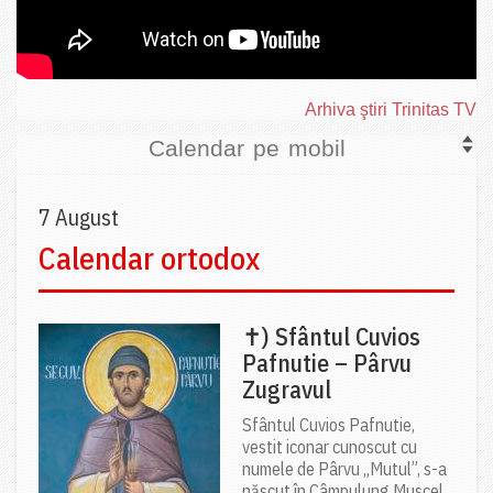
Arhiva ştiri Trinitas TV
Calendar pe mobil
7 August
Calendar ortodox
✝) Sfântul Cuvios
Pafnutie – Pârvu
Zugravul
Sfântul Cuvios Pafnutie,
vestit iconar cunoscut cu
numele de Pârvu „Mutul”, s-a
născut în Câmpulung Muscel,