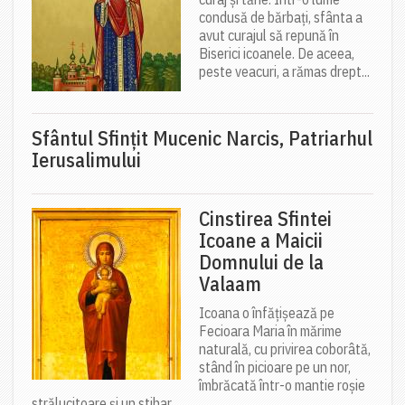
condusă de bărbați, sfânta a
avut curajul să repună în
Biserici icoanele. De aceea,
peste veacuri, a rămas drept...
Sfântul Sfinţit Mucenic Narcis, Patriarhul
Ierusalimului
Cinstirea Sfintei
Icoane a Maicii
Domnului de la
Valaam
Icoana o înfățișează pe
Fecioara Maria în mărime
naturală, cu privirea coborâtă,
stând în picioare pe un nor,
îmbrăcată într-o mantie roșie
strălucitoare și un stihar...