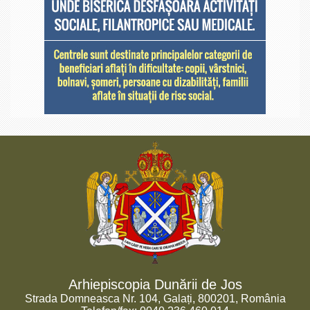
Arhiepiscopia Dunării de Jos
Strada Domneasca Nr. 104, Galați, 800201, România