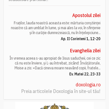
Apostolul zilei
Fraților, lauda noastră aceasta este: mărturia conștiinței
noastre că am umblat în lume, și mai ales la voi, în sfințenie
și în curăție dumnezeiască, nu în înțelepciune...
Ap. II Corinteni 1, 12-20
Evanghelia zilei
În vremea aceea s-au apropiat de Iisus saducheii, cei ce zic
că nu este înviere, și L-au întrebat, zicând: Învățătorule,
Moise a zis: «Dacă cineva moare neavând copii, fratele...
Ev. Matei 22, 23-33
doxologia.ro
Preia articolele Doxologia în site-ul tău!