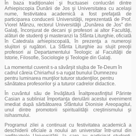
În baza tradiţionalei şi fructuasei conlucrări dintre
Arhiepiscopia Dunării de Jos şi Universitatea cu acelaşi
nume, festivitatea academică a fost prefaţată de
participarea conducerii Universităţii, reprezentată de Prof.
Viorel Mânzu, rectorul Universităţii „Dunărea de Jos” din
Galaţi, înconjurat de decani şi profesori ai altor Facultăţi,
alături de studenţi şi masteranzi la Sfânta Liturghie, oficiată
în Catedrala arhiepiscopală, în prezenţa a numeroşi
slujitori şi rugători. La Sfânta Liturghie au slujit preoţii
profesori ai Departamentului Teologic al Facultăţii de
Istorie, Filosofie, Sociologie şi Teologie din Galaţi.
La momentul cuvenit s-a săvârşit slujba de Te-Deum în
cadrul căreia Chiriarhul s-a rugat bunului Dumnezeu
pentru luminarea munţilor tuturor studenţilor, pentru
sănătatea profesorilor şi a tuturor cadrelor didactice.
În cuvântul său de învăţătură Înaltpreasfinţitul Părinte
Casian a subliniat împortanţa derulării acestui eveniment
imediat după sărbătoarea Sfântului Dionisie Areopagitul,
unul dintre promotorii spiritualităţii creştinismului şi
isihasmului.
Programul zilei a continuat cu festivitatea academică a
deschiderii oficiale a noului an universitar într-unul din
amfiteatrele Universităţii, la care au participat studenţi,