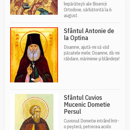
împărătești ale Bisericii
Ortodoxe, sărbătorită la 6
august.
Sfântul Antonie de
la Optina
Doamne, ajută-mi să văd
păcatele mele; Doamne, dă-mi
răbdare, mărinimie şi blândeţe!
Sfântul Cuvios
Mucenic Dometie
Persul
Cuviosul Dometie intrând într-
o peșteră, petrecea acolo