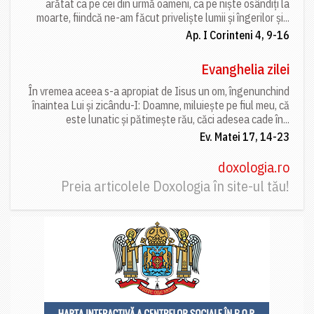
arătat ca pe cei din urmă oameni, ca pe niște osândiți la
moarte, fiindcă ne-am făcut priveliște lumii și îngerilor și...
Ap. I Corinteni 4, 9-16
Evanghelia zilei
În vremea aceea s-a apropiat de Iisus un om, îngenunchind
înaintea Lui și zicându-I: Doamne, miluiește pe fiul meu, că
este lunatic și pătimește rău, căci adesea cade în...
Ev. Matei 17, 14-23
doxologia.ro
Preia articolele Doxologia în site-ul tău!