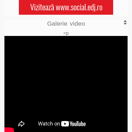
Galerie video
<p