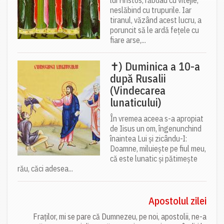
lui Hristos, răbdau cu vitejie,
neslăbind cu trupurile. Iar
tiranul, văzând acest lucru, a
poruncit să le ardă fețele cu
fiare arse,...
✝) Duminica a 10-a
după Rusalii
(Vindecarea
lunaticului)
În vremea aceea s-a apropiat
de Iisus un om, îngenunchind
înaintea Lui și zicându-I:
Doamne, miluiește pe fiul meu,
că este lunatic și pătimește
rău, căci adesea...
Apostolul zilei
Fraților, mi se pare că Dumnezeu, pe noi, apostolii, ne-a