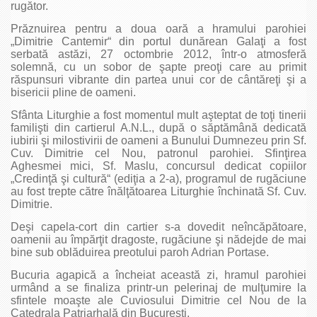
rugător.
Prăznuirea pentru a doua oară a hramului parohiei
„Dimitrie Cantemir“ din portul dunărean Galaţi a fost
serbată astăzi, 27 octombrie 2012, într-o atmosferă
solemnă, cu un sobor de şapte preoţi care au primit
răspunsuri vibrante din partea unui cor de cântăreţi şi a
bisericii pline de oameni.
Sfânta Liturghie a fost momentul mult aşteptat de toţi tinerii
familişti din cartierul A.N.L., după o săptămână dedicată
iubirii şi milostivirii de oameni a Bunului Dumnezeu prin Sf.
Cuv. Dimitrie cel Nou, patronul parohiei. Sfinţirea
Aghesmei mici, Sf. Maslu, concursul dedicat copiilor
„Credinţă şi cultură“ (ediţia a 2-a), programul de rugăciune
au fost trepte către înălţătoarea Liturghie închinată Sf. Cuv.
Dimitrie.
Deşi capela-cort din cartier s-a dovedit neîncăpătoare,
oamenii au împărţit dragoste, rugăciune şi nădejde de mai
bine sub oblăduirea preotului paroh Adrian Portase.
Bucuria agapică a încheiat această zi, hramul parohiei
urmând a se finaliza printr-un pelerinaj de mulţumire la
sfintele moaşte ale Cuviosului Dimitrie cel Nou de la
Catedrala Patriarhală din Bucureşti.