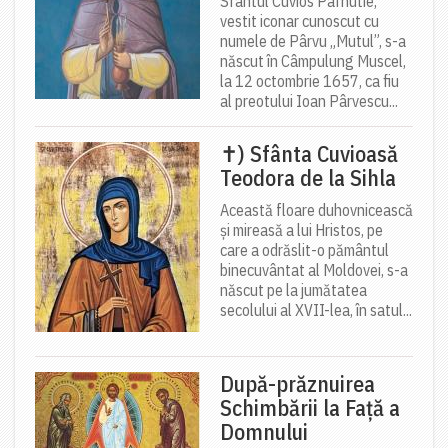
Sfântul Cuvios Pafnutie,
vestit iconar cunoscut cu
numele de Pârvu „Mutul”, s-a
născut în Câmpulung Muscel,
la 12 octombrie 1657, ca fiu
al preotului Ioan Pârvescu...
✝) Sfânta Cuvioasă
Teodora de la Sihla
Această floare duhovnicească
și mireasă a lui Hristos, pe
care a odrăslit-o pământul
binecuvântat al Moldovei, s-a
născut pe la jumătatea
secolului al XVII-lea, în satul...
După-prăznuirea
Schimbării la Față a
Domnului