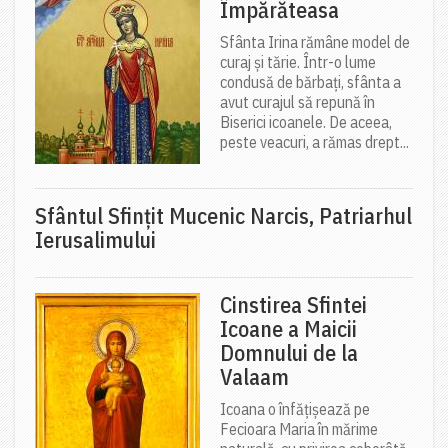
Împărăteasa
Sfânta Irina rămâne model de
curaj și tărie. Într-o lume
condusă de bărbați, sfânta a
avut curajul să repună în
Biserici icoanele. De aceea,
peste veacuri, a rămas drept...
Sfântul Sfinţit Mucenic Narcis, Patriarhul
Ierusalimului
Cinstirea Sfintei
Icoane a Maicii
Domnului de la
Valaam
Icoana o înfățișează pe
Fecioara Maria în mărime