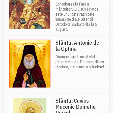
Schimbarea la Față a
Mântuitorului Iisus Hristos
este unul din Praznicele
împărătești ale Bisericii
Ortodoxe, sărbătorită la 6
august.
Sfântul Antonie de
la Optina
Doamne, ajută-mi să văd
păcatele mele; Doamne, dă-mi
răbdare, mărinimie şi blândeţe!
Sfântul Cuvios
Mucenic Dometie
Persul