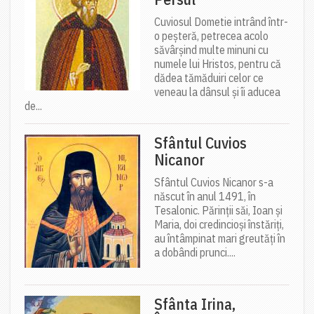
Cuviosul Dometie intrând într-
o peșteră, petrecea acolo
săvârșind multe minuni cu
numele lui Hristos, pentru că
dădea tămăduiri celor ce
veneau la dânsul și îi aducea
de...
Sfântul Cuvios
Nicanor
Sfântul Cuvios Nicanor s-a
născut în anul 1491, în
Tesalonic. Părinții săi, Ioan și
Maria, doi credincioși înstăriți,
au întâmpinat mari greutăți în
a dobândi prunci....
Sfânta Irina,