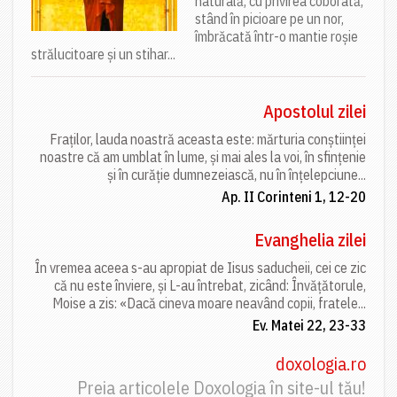
naturală, cu privirea coborâtă,
stând în picioare pe un nor,
îmbrăcată într-o mantie roșie
strălucitoare și un stihar...
Apostolul zilei
Fraților, lauda noastră aceasta este: mărturia conștiinței
noastre că am umblat în lume, și mai ales la voi, în sfințenie
și în curăție dumnezeiască, nu în înțelepciune...
Ap. II Corinteni 1, 12-20
Evanghelia zilei
În vremea aceea s-au apropiat de Iisus saducheii, cei ce zic
că nu este înviere, și L-au întrebat, zicând: Învățătorule,
Moise a zis: «Dacă cineva moare neavând copii, fratele...
Ev. Matei 22, 23-33
doxologia.ro
Preia articolele Doxologia în site-ul tău!