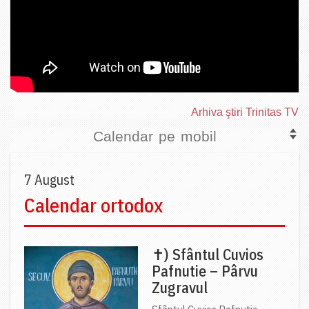
Arhiva ştiri Trinitas TV
Calendar pe mobil
7 August
Calendar ortodox
✝) Sfântul Cuvios
Pafnutie – Pârvu
Zugravul