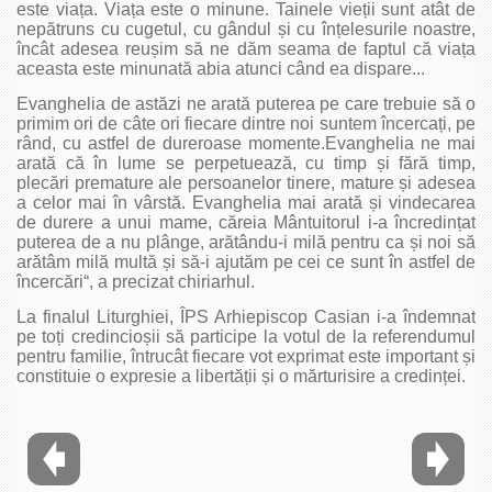
este viața. Viața este o minune. Tainele vieții sunt atât de
nepătruns cu cugetul, cu gândul și cu înțelesurile noastre,
încât adesea reușim să ne dăm seama de faptul că viața
aceasta este minunată abia atunci când ea dispare...
Evanghelia de astăzi ne arată puterea pe care trebuie să o
primim ori de câte ori fiecare dintre noi suntem încercați, pe
rând, cu astfel de dureroase momente.Evanghelia ne mai
arată că în lume se perpetuează, cu timp și fără timp,
plecări premature ale persoanelor tinere, mature și adesea
a celor mai în vârstă. Evanghelia mai arată și vindecarea
de durere a unui mame, căreia Mântuitorul i-a încredințat
puterea de a nu plânge, arătându-i milă pentru ca și noi să
arătâm milă multă și să-i ajutăm pe cei ce sunt în astfel de
încercări“, a precizat chiriarhul.
La finalul Liturghiei, ÎPS Arhiepiscop Casian i-a îndemnat
pe toți credincioșii să participe la votul de la referendumul
pentru familie, întrucât fiecare vot exprimat este important și
constituie o expresie a libertății și o mărturisire a credinței.