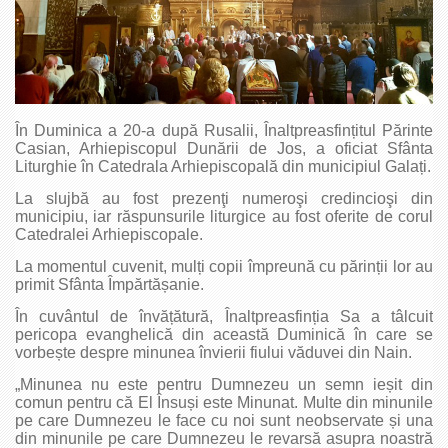
În Duminica a 20-a după Rusalii, Înaltpreasfințitul Părinte
Casian, Arhiepiscopul Dunării de Jos, a oficiat Sfânta
Liturghie în Catedrala Arhiepiscopală din municipiul Galați.
La slujbă au fost prezenţi numeroşi credincioşi din
municipiu, iar răspunsurile liturgice au fost oferite de corul
Catedralei Arhiepiscopale.
La momentul cuvenit, mulți copii împreună cu părinții lor au
primit Sfânta Împărtășanie.
În cuvântul de învățătură, Înaltprea­sfinția Sa a tâlcuit
pericopa evanghelică din această Duminică în care se
vorbește despre minunea învierii fiului văduvei din Nain.
„Minunea nu este pentru Dumnezeu un semn ieșit din
comun pentru că El Însuși este Minunat. Multe din minunile
pe care Dumnezeu le face cu noi sunt neobservate și una
din minunile pe care Dumnezeu le revarsă asupra noastră