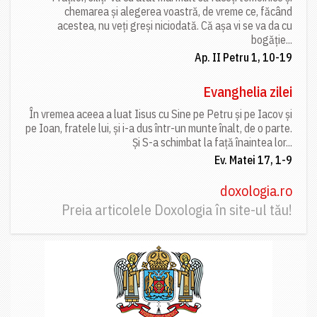
chemarea și alegerea voastră, de vreme ce, făcând
acestea, nu veți greși niciodată. Că așa vi se va da cu
bogăție...
Ap. II Petru 1, 10-19
Evanghelia zilei
În vremea aceea a luat Iisus cu Sine pe Petru și pe Iacov și
pe Ioan, fratele lui, și i-a dus într-un munte înalt, de o parte.
Și S-a schimbat la față înaintea lor...
Ev. Matei 17, 1-9
doxologia.ro
Preia articolele Doxologia în site-ul tău!