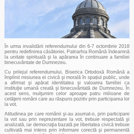
În urma invalidării referendumului din 6-7 octombrie 2018
pentru redefinirea căsătoriei, Patriarhia Română îndeamnă
la unitate spirituală şi la apărarea în continuare a familiei
binecuvântate de Dumnezeu.
Cu prilejul referendumului, Biserica Ortodoxă Română a
împlinit misiunea ei civică şi morală în spațiul public, unde
a afirmat şi apărat identitatea şi valoarea familiei ca
instituţie umană creată şi binecuvântată de Dumnezeu. În
acest sens, mulţumim celor aproape patru milioane de
cetăţeni români care au răspuns pozitiv prin participarea lor
la vot.
Atitudinea pe care românii şi-au asumat-o, prin participare
la vot sau prin neprezentare la vot, trebuie respectată şi
analizată, iar democraţia bazată pe libertatea civică trebuie
cultivată mai intens prin informare corectă şi permanentă