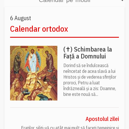
6 August
Calendar ortodox
(✝) Schimbarea la
Față a Domnului
Dorind să se îndulcească
neîncetat de acea slavă a lui
Hristos și de vederea sfinților
proroci, Petru a luat
îndrăzneală și a zis: Doamne,
bine este nouă să...
Apostolul zilei
Fraților, siliți-vă cu atât mai mult să faceți temeinice și