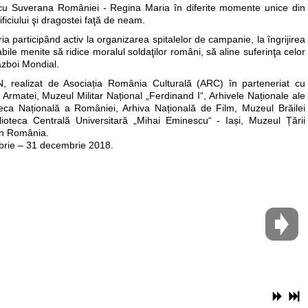
te cu Suverana României - Regina Maria în diferite momente unice din
rificiului şi dragostei faţă de neam.
ia participând activ la organizarea spitalelor de campanie, la îngrijirea
tabile menite să ridice moralul soldaţilor români, să aline suferinţa celor
Război Mondial.
, realizat de Asociația România Culturală (ARC) în parteneriat cu
 Armatei, Muzeul Militar Național „Ferdinand I“, Arhivele Naționale ale
eca Națională a României, Arhiva Națională de Film, Muzeul Brăilei
lioteca Centrală Universitară „Mihai Eminescu“ - Iași, Muzeul Țării
in România.
ombrie – 31 decembrie 2018.