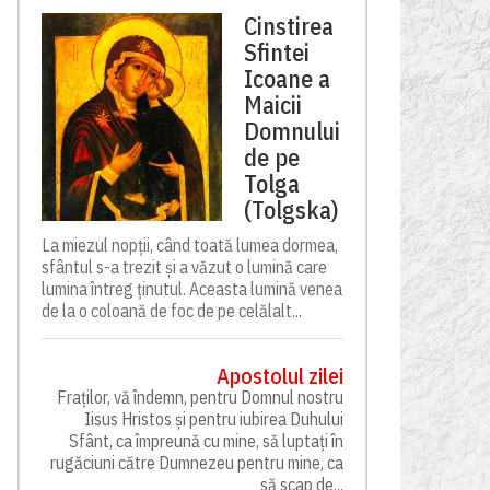
Cinstirea
Sfintei
Icoane a
Maicii
Domnului
de pe
Tolga
(Tolgska)
La miezul nopții, când toată lumea dormea,
sfântul s-a trezit și a văzut o lumină care
lumina întreg ținutul. Aceasta lumină venea
de la o coloană de foc de pe celălalt...
Apostolul zilei
Fraților, vă îndemn, pentru Domnul nostru
Iisus Hristos și pentru iubirea Duhului
Sfânt, ca împreună cu mine, să luptați în
rugăciuni către Dumnezeu pentru mine, ca
să scap de...