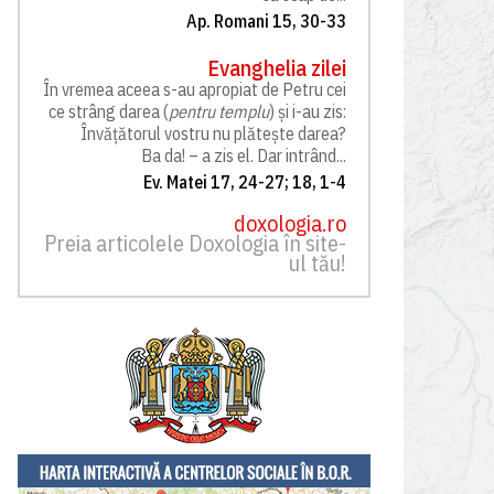
Ap. Romani 15, 30-33
Evanghelia zilei
În vremea aceea s-au apropiat de Petru cei
ce strâng darea (
pentru templu
) și i-au zis:
Învățătorul vostru nu plătește darea?
Ba da! – a zis el. Dar intrând...
Ev. Matei 17, 24-27; 18, 1-4
doxologia.ro
Preia articolele Doxologia în site-
ul tău!