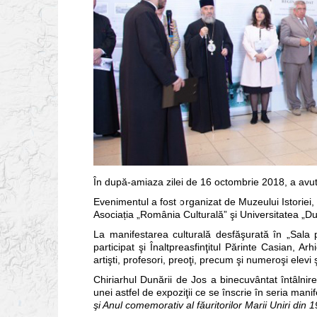
În după-amiaza zilei de 16 octombrie 2018, a avut 
Evenimentul a fost organizat de Muzeului Istoriei, 
Asociația „România Culturală” şi Universitatea „D
La manifestarea culturală desfăşurată în „Sala pa
participat şi Înaltpreasfinţitul Părinte Casian, Ar
artişti, profesori, preoţi, precum şi numeroşi elevi 
Chiriarhul Dunării de Jos a binecuvântat întâlni
unei astfel de expoziţii ce se înscrie în seria man
şi Anul comemorativ al făuritorilor Marii Uniri din 