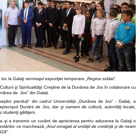
loc la Galaţi vernisajul expoziţiei temporare
„Regina soldat“.
Culturii şi Spiritualităţii Creştine de la Dunărea de Jos în colaborare cu
unărea de Jos“ din Galați.
șilor pierduți“ din cadrul Universității „Dunărea de Jos“ - Galați, a
hiepiscopul Dunării de Jos, dar şi oameni de cultură, autorităţi locale,
şi studenţi gălăţeni.
rea şi a transmis un cuvânt de aprecierea pentru aducerea la Galaţi o
ifestărilor ce marchează
„Anul omagial al unităţii de credinţă şi de neam
1918“.