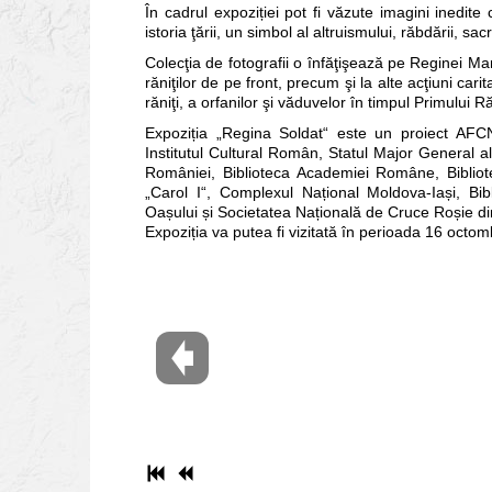
În cadrul expoziției pot fi văzute imagini inedi
istoria ţării, un simbol al altruismului, răbdării, sac
Colecţia de fotografii o înfăţişează pe Reginei Mar
răniţilor de pe front, precum şi la alte acţiuni cari
răniţi, a orfanilor şi văduvelor în timpul Primului 
Expoziția „Regina Soldat“ este un proiect AFCN
Institutul Cultural Român, Statul Major General al
României, Biblioteca Academiei Române, Bibliot
„Carol I“, Complexul Național Moldova-Iași, Bib
Oașului și Societatea Națională de Cruce Roșie d
Expoziția va putea fi vizitată în perioada 16 oct