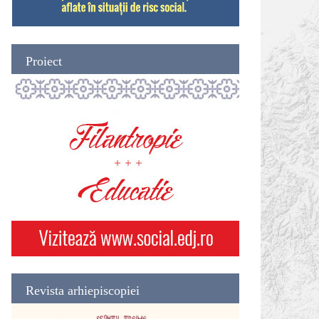
Proiect
Revista arhiepiscopiei