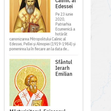
Calinic al
Edessei
Pe 23 iunie
2020,
Patriarhia
Ecumenică a
hotărât
canonizarea Mitropolitului Calinic al
Edessei, Pellei și Almopiei (1919-1984) și
pomenirea lui în fiecare an la data de...
Sfântul
Ierarh
Emilian