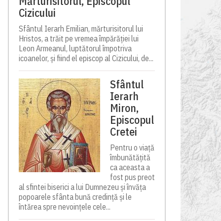
Mărturisitorul, Episcopul
Cizicului
Sfântul Ierarh Emilian, mărturisitorul lui
Hristos, a trăit pe vremea împărăției lui
Leon Armeanul, luptătorul împotriva
icoanelor, și fiind el episcop al Cizicului, de...
Sfântul
Ierarh
Miron,
Episcopul
Cretei
Pentru o viață
îmbunătățită
ca aceasta a
fost pus preot
al sfintei biserici a lui Dumnezeu și învăța
popoarele sfânta bună credință și le
întărea spre nevoințele cele...