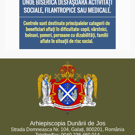
Arhiepiscopia Dunării de Jos
Strada Domneasca Nr. 104, Galați, 800201, România
Telefon/fax: 0040.236.460.014