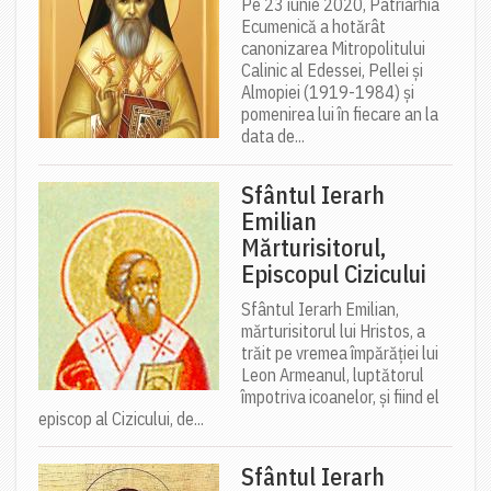
Pe 23 iunie 2020, Patriarhia
Ecumenică a hotărât
canonizarea Mitropolitului
Calinic al Edessei, Pellei și
Almopiei (1919-1984) și
pomenirea lui în fiecare an la
data de...
Sfântul Ierarh
Emilian
Mărturisitorul,
Episcopul Cizicului
Sfântul Ierarh Emilian,
mărturisitorul lui Hristos, a
trăit pe vremea împărăției lui
Leon Armeanul, luptătorul
împotriva icoanelor, și fiind el
episcop al Cizicului, de...
Sfântul Ierarh