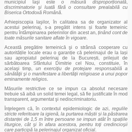
municipiul Iaşi este
o măsură
disproporționată
,
discriminatorie şi
luată fără o consultare prealabilă
cu
Biserica Ortodoxă Română
.
Arhiepiscopia Iaşilor, în calitatea sa de organizator al
acestui pelerinaj, s-a pregătit intens și foarte temeinic
pentru întâmpinarea pelerinilor din acest an,
ținând cont de
toate măsurile sanitare aflate în vigoare
.
Această pregătire temeinică şi o strânsă cooperare cu
autoritățile locale erau o garanție că pelerinajul de la Iași
sau apropiatul pelerinaj de la București, prilejuit de
sărbătoarea Sfântului Dimitrie cel Nou, constituie, în
acelaşi timp,
un exerciţiu de protejare responsabilă a
sănătăţii şi o manifestare a libertăţii religioase a unui popor
eminamente religios
.
Măsurile restrictive ce se impun ca absolut necesare
trebuie să aibă un solid temei legal, să fie justificate în mod
transparent, argumentat şi nediscriminatoriu.
Înţelegem că, în contextul epidemiologic de azi,
regulile
stricte referitoare la igienă, la purtarea măștii și la păstrarea
distanței de 1,5 m între persoane se impun atât în spațiile
liturgice, cât şi în afara acestora, pentru toţi credincioşii
care participă la pelerinajul organizat oficial
.