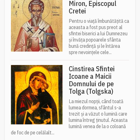
Miron, Episcopul
Cretei
Pentru o viață îmbunătățită ca
aceasta a fost pus preot al
sfintei biserici a lui Dumnezeu
și învăța popoarele sfânta
bună credință și le întărea
spre nevoințele cele...
Cinstirea Sfintei
Icoane a Maicii
Domnului de pe
Tolga (Tolgska)
La miezul nopții, când toată
lumea dormea, sfântul s-a
trezit și a văzut o lumină care
lumina întreg ținutul. Aceasta
lumină venea de la o coloană
de foc de pe celălalt...