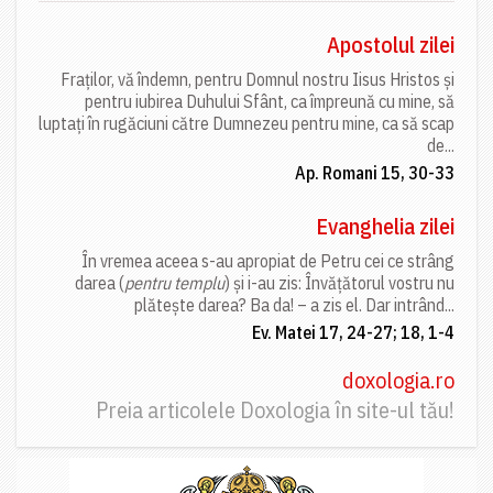
Apostolul zilei
Fraților, vă îndemn, pentru Domnul nostru Iisus Hristos și
pentru iubirea Duhului Sfânt, ca împreună cu mine, să
luptați în rugăciuni către Dumnezeu pentru mine, ca să scap
de...
Ap. Romani 15, 30-33
Evanghelia zilei
În vremea aceea s-au apropiat de Petru cei ce strâng
darea (
pentru templu
) și i-au zis: Învățătorul vostru nu
plătește darea? Ba da! – a zis el. Dar intrând...
Ev. Matei 17, 24-27; 18, 1-4
doxologia.ro
Preia articolele Doxologia în site-ul tău!