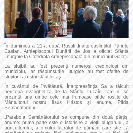
În duminica a 21-a după Rusalii,Înaltpreasfințitul Părinte
Casian, Arhiepiscopul Dunării de Jos a oficiat Sfânta
Liturghie la Catedrala Arhiepiscopală din municipiul Galați.
La slujbă au fost prezenţi numeroşi credincioşi din
municipiu, iar răspunsurile liturgice au fost oferite de
slujitorii acestui sfânt locaş.
În cuvântul de învățătură, Înaltprea­sfinția Sa a tâlcuit
pericopa evanghelică de la Sfântul Lucaîn care ni se
prezintă una dintre cele mai frumoase pilde rostite de
Mântuitorul nostru Iisus Hristos și anume, Pilda
Semănătorului.
„Parabola Semănătorului se compune din două părţişi
anume: prima parte este o istorisire a vieţii plugarului, a
agricultorului, a omului lucrător de pământ care ştie că