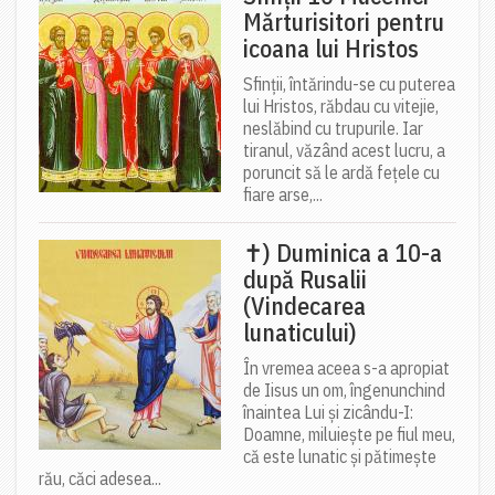
Mărturisitori pentru
icoana lui Hristos
Sfinții, întărindu-se cu puterea
lui Hristos, răbdau cu vitejie,
neslăbind cu trupurile. Iar
tiranul, văzând acest lucru, a
poruncit să le ardă fețele cu
fiare arse,...
✝) Duminica a 10-a
după Rusalii
(Vindecarea
lunaticului)
În vremea aceea s-a apropiat
de Iisus un om, îngenunchind
înaintea Lui și zicându-I:
Doamne, miluiește pe fiul meu,
că este lunatic și pătimește
rău, căci adesea...