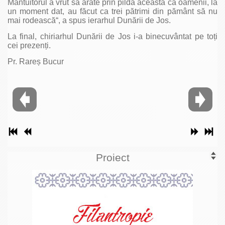
Mântuitorul a vrut să arate prin pilda aceasta că oamenii, la
un moment dat, au făcut ca trei pătrimi din pământ să nu
mai rodească“, a spus ierarhul Dunării de Jos.
La final, chiriarhul Dunării de Jos i-a binecuvântat pe toți
cei prezenți.
Pr. Rareș Bucur
Proiect