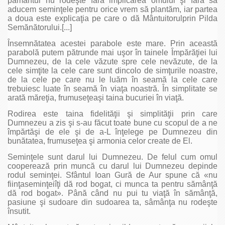
pământul nu rodeşte fără implicarea omului şi fără să
aducem seminţele pentru orice vrem să plantăm, iar partea
a doua este explicaţia pe care o dă Mântuitorulprin Pilda
Semănătorului.[...]
Însemnătatea acestei parabole este mare. Prin această
parabolă putem pătrunde mai uşor în tainele Împărăţiei lui
Dumnezeu, de la cele văzute spre cele nevăzute, de la
cele simţite la cele care sunt dincolo de simţurile noastre,
de la cele pe care nu le luăm în seamă la cele care
trebuiesc luate în seamă în viaţa noastră. În simplitate se
arată măreţia, frumuseţeaşi taina bucuriei în viaţă.
Rodirea este taina fidelităţii şi simplităţii prin care
Dumnezeu a zis şi s-au făcut toate bune cu scopul de a ne
împărtăşi de ele şi de a-L înţelege pe Dumnezeu din
bunătatea, frumuseţea şi armonia celor create de El.
Seminţele sunt darul lui Dumnezeu. De felul cum omul
cooperează prin muncă cu darul lui Dumnezeu depinde
rodul seminţei. Sfântul Ioan Gură de Aur spune că «nu
fiinţaseminţeiîţi dă rod bogat, ci munca ta pentru sămânţă
dă rod bogat». Până când nu pui tu viaţă în sămânţă,
pasiune şi sudoare din sudoarea ta, sâmânţa nu rodeşte
însutit.