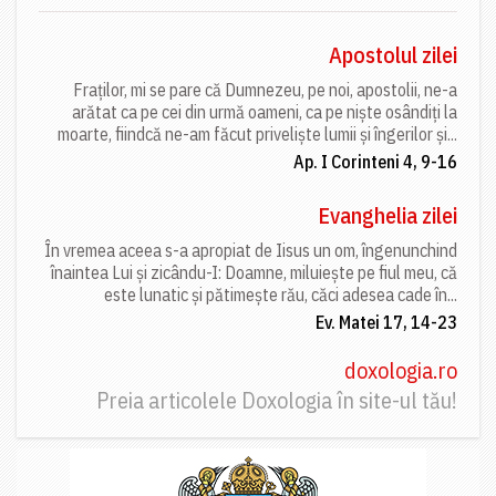
Apostolul zilei
Fraților, mi se pare că Dumnezeu, pe noi, apostolii, ne-a
arătat ca pe cei din urmă oameni, ca pe niște osândiți la
moarte, fiindcă ne-am făcut priveliște lumii și îngerilor și...
Ap. I Corinteni 4, 9-16
Evanghelia zilei
În vremea aceea s-a apropiat de Iisus un om, îngenunchind
înaintea Lui și zicându-I: Doamne, miluiește pe fiul meu, că
este lunatic și pătimește rău, căci adesea cade în...
Ev. Matei 17, 14-23
doxologia.ro
Preia articolele Doxologia în site-ul tău!