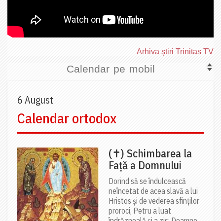
Arhiva ştiri Trinitas TV
Calendar pe mobil
6 August
Calendar ortodox
(✝) Schimbarea la
Față a Domnului
Dorind să se îndulcească
neîncetat de acea slavă a lui
Hristos și de vederea sfinților
proroci, Petru a luat
îndrăzneală și a zis: Doamne,