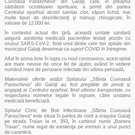
Cuvioasă Parascheva“ din Galaţi, care, în preajma
sărbătorii ocrotitoarei spirituale, a primit din partea
Centrului eparhial alcool sanitar, clor, săpun lichid, mai
multe tipuri de dezinfectanţi şi mănuşi chirugicale, în
valoare de 12.000 lei.
În contextul actual din ţară, această unitate sanitară
asigură asistența medicală pacienților testați pozitiv cu
virusul SARS-CoV-2, fiind unul dintre cele trei spitale din
municipiul Galaţi desemnat ca
suport COVID în întregime
.
Aflat în prima linie în lupta cu noul coronavirus, acest spital
are mare nevoie de orice fel de ajutor, având în vedere
numărul mare de persoane infectate din ultima perioadă.
Materialele oferite astăzi Spitalului „Sfânta Cuvioasă
Parascheva“ din Galaţi au fost pregătite de preoţi şi
angajaţi ai Centrului eparhial, fiind ulterior transportate, cu
respectarea normelor legale în vigoare, către unitatea
medicală beneficiară.
Spitalul Clinic de Boli Infectioase „Sfânta Cuvioasă
Parascheva“ este situat în partea de nord a oraşului Galaţi
pe strada Traian la nr. 393
,
în cartierul numit „Bariera
Traian“, nume legat de existenţa pe vremuri a unui punct
de carantină.