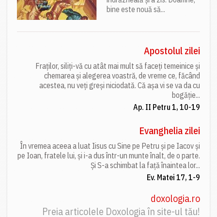
bine este nouă să...
Apostolul zilei
Fraților, siliți-vă cu atât mai mult să faceți temeinice și
chemarea și alegerea voastră, de vreme ce, făcând
acestea, nu veți greși niciodată. Că așa vi se va da cu
bogăție...
Ap. II Petru 1, 10-19
Evanghelia zilei
În vremea aceea a luat Iisus cu Sine pe Petru și pe Iacov și
pe Ioan, fratele lui, și i-a dus într-un munte înalt, de o parte.
Și S-a schimbat la față înaintea lor...
Ev. Matei 17, 1-9
doxologia.ro
Preia articolele Doxologia în site-ul tău!