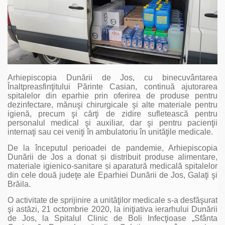
Arhiepiscopia Dunării de Jos, cu binecuvântarea
Înaltpreasfinţitului Părinte Casian, continuă ajutorarea
spitalelor din eparhie prin oferirea de produse pentru
dezinfectare, mănuşi chirurgicale şi alte materiale pentru
igienă, precum şi cărţi de zidire sufletească pentru
personalul medical şi auxiliar, dar şi pentru pacienţii
internaţi sau cei veniţi în ambulatoriu în unităţile medicale.
De la începutul perioadei de pandemie, Arhiepiscopia
Dunării de Jos a donat și distribuit produse alimentare,
materiale igienico-sanitare și aparatură medicală spitalelor
din cele două judeţe ale Eparhiei Dunării de Jos, Galaţi şi
Brăila.
O activitate de sprijinire a unităţilor medicale s-a desfăşurat
şi astăzi, 21 octombrie 2020, la iniţiativa ierarhului Dunării
de Jos, la Spitalul Clinic de Boli Infecţioase „Sfânta