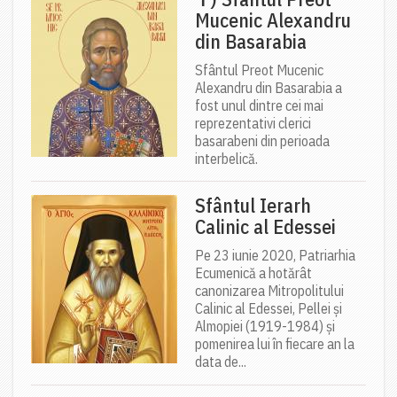
Mucenic Alexandru
din Basarabia
Sfântul Preot Mucenic
Alexandru din Basarabia a
fost unul dintre cei mai
reprezentativi clerici
basarabeni din perioada
interbelică.
Sfântul Ierarh
Calinic al Edessei
Pe 23 iunie 2020, Patriarhia
Ecumenică a hotărât
canonizarea Mitropolitului
Calinic al Edessei, Pellei și
Almopiei (1919-1984) și
pomenirea lui în fiecare an la
data de...