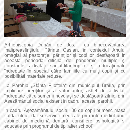
Arhiepiscopia Dunării de Jos, cu binecuvântarea
Înaltpreasfinţitului Părinte Casian, în contextul Anului
omagial al pastoraţiei părinţilor şi copiilor, desfăşoară în
această perioadă dificilă de pandemie multiple şi
constante activităţi social-filantropice şi educaţionale
îndreptate în special către familiile cu mulţi copii şi cu
posibilităţi materiale reduse.
La Parohia „Sfânta Filofteia“ din municipiul Brăila, prin
implicare preoţilor şi a voluntarilor, astfel de activităţi
îndreptate către semenii nevoiaşi se desfăşoară zilnic, prin
Aşezământul social existent în cadrul acestei parohii.
În cadrul Aşezământului social, 30 de copii primesc masă
caldă zilnic, dar şi servicii medicale prin intermediul unui
cabinet de medicină dentară, consiliere psihologică și
educație prin programul de tip „after school“.