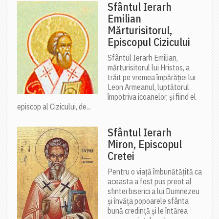
Sfântul Ierarh
Emilian
Mărturisitorul,
Episcopul Cizicului
Sfântul Ierarh Emilian,
mărturisitorul lui Hristos, a
trăit pe vremea împărăției lui
Leon Armeanul, luptătorul
împotriva icoanelor, și fiind el
episcop al Cizicului, de...
Sfântul Ierarh
Miron, Episcopul
Cretei
Pentru o viață îmbunătățită ca
aceasta a fost pus preot al
sfintei biserici a lui Dumnezeu
și învăța popoarele sfânta
bună credință și le întărea