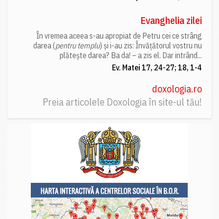
Evanghelia zilei
În vremea aceea s-au apropiat de Petru cei ce strâng
darea (
pentru templu
) și i-au zis: Învățătorul vostru nu
plătește darea? Ba da! – a zis el. Dar intrând...
Ev. Matei 17, 24-27; 18, 1-4
doxologia.ro
Preia articolele Doxologia în site-ul tău!