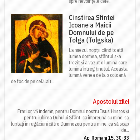
spre nevoințele cele...
Cinstirea Sfintei
Icoane a Maicii
Domnului de pe
Tolga (Tolgska)
La miezul nopții, când toată
lumea dormea, sfântul s-a
trezit și a văzut o lumină care
lumina întreg ținutul. Aceasta
lumină venea de la o coloană
de foc de pe celălalt...
Apostolul zilei
Fraților, vă îndemn, pentru Domnul nostru Iisus Hristos și
pentru iubirea Duhului Sfânt, ca împreună cu mine, să
luptați în rugăciuni către Dumnezeu pentru mine, ca să scap
de...
Ap. Romani 15, 30-33