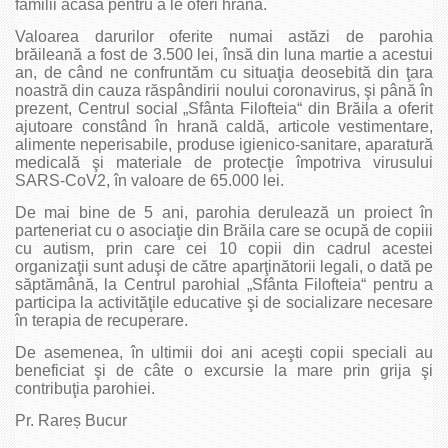
familii acasă pentru a le oferi hrană.
Valoarea darurilor oferite numai astăzi de parohia
brăileană a fost de 3.500 lei, însă din luna martie a acestui
an, de când ne confruntăm cu situaţia deosebită din ţara
noastră din cauza răspândirii noului coronavirus, şi până în
prezent, Centrul social „Sfânta Filofteia“ din Brăila a oferit
ajutoare constând în hrană caldă, articole vestimentare,
alimente neperisabile, produse igienico-sanitare, aparatură
medicală şi materiale de protecţie împotriva virusului
SARS-CoV2, în valoare de 65.000 lei.
De mai bine de 5 ani, parohia derulează un proiect în
parteneriat cu o asociaţie din Brăila care se ocupă de copiii
cu autism, prin care cei 10 copii din cadrul acestei
organizaţii sunt aduşi de către aparţinătorii legali, o dată pe
săptămână, la Centrul parohial „Sfânta Filofteia“ pentru a
participa la activităţile educative şi de socializare necesare
în terapia de recuperare.
De asemenea, în ultimii doi ani aceşti copii speciali au
beneficiat şi de câte o excursie la mare prin grija şi
contribuţia parohiei.
Pr. Rareș Bucur