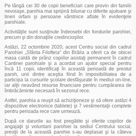
Pe lângă cei 30 de copii beneficiari care provin din familii
nevoiaşe, parohia mai sprijină bilunar cu diferite ajutoare şi
tineri orfani şi persoane vârstnice aflate în evidenţele
parohiale.
Activităţile sunt susţinute îndeosebi din fondurile parohiei,
precum şi din donaţiile credincioşilor.
Astăzi, 22 octombrie 2020, acest Centru social din cadrul
Parohiei „Sfânta Filofteia“ din Brăila a oferit ca de obicei
masa caldă de prânz copiilor asistaţi permanent în cadrul
Cantinei parohiale şi a acordat un ajutor special pentru
încă 11 copii, identificaţi în această perioadă de preotul
paroh, unii dintre aceştia fiind în imposibilitatea de a
participa la cursurile şcolare desfăşurate în mediul on-line,
iar alţii neavând resurse financiare pentru cumpărarea de
îmbrăcăminte necesară în sezonul rece.
Astfel, parohia a reuşit să achiziţioneze şi să ofere astăzi 4
dispozitive electronice (tablete) şi 7 vestimentaţii complete
pentru perioada rece care urmează.
După ce darurile au fost pregătite şi oferite copiilor de
angajaţii şi voluntarii parohiei la sediul Centrului social,
preoţii de la această parohie s-au deplasat şi la câteva