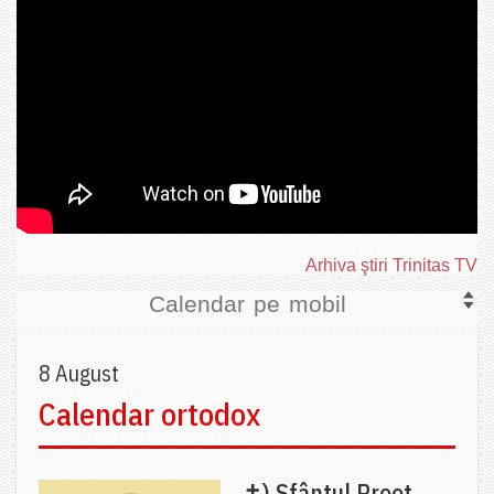
Arhiva ştiri Trinitas TV
Calendar pe mobil
8 August
Calendar ortodox
✝) Sfântul Preot