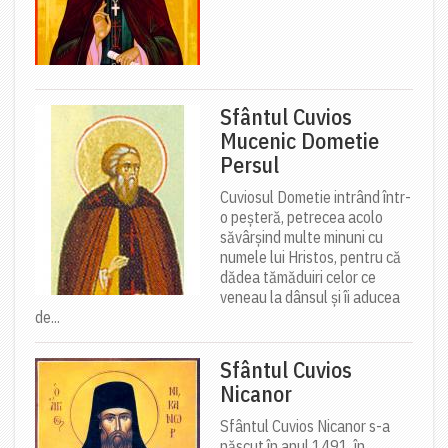
Sfântul Cuvios
Mucenic Dometie
Persul
Cuviosul Dometie intrând într-
o peșteră, petrecea acolo
săvârșind multe minuni cu
numele lui Hristos, pentru că
dădea tămăduiri celor ce
veneau la dânsul și îi aducea
de...
Sfântul Cuvios
Nicanor
Sfântul Cuvios Nicanor s-a
născut în anul 1491, în