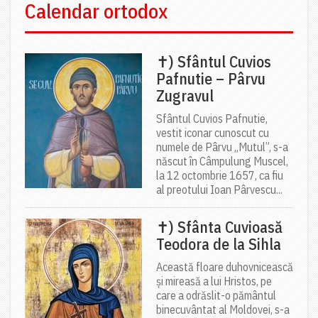
Calendar ortodox
✝) Sfântul Cuvios
Pafnutie – Pârvu
Zugravul
Sfântul Cuvios Pafnutie,
vestit iconar cunoscut cu
numele de Pârvu „Mutul”, s-a
născut în Câmpulung Muscel,
la 12 octombrie 1657, ca fiu
al preotului Ioan Pârvescu...
✝) Sfânta Cuvioasă
Teodora de la Sihla
Această floare duhovnicească
și mireasă a lui Hristos, pe
care a odrăslit-o pământul
binecuvântat al Moldovei, s-a