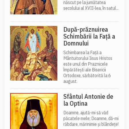
născut pe la jumătatea
secolului al XVII-lea, în satul...
După-prăznuirea
Schimbării la Față a
Domnului
Schimbarea la Față a
Mântuitorului Iisus Hristos
este unul din Praznicele
împărătești ale Bisericii
Ortodoxe, sărbătorită la 6
august.
Sfântul Antonie de
la Optina
Doamne, ajută-mi să văd
păcatele mele; Doamne, dă-mi
răbdare, mărinimie şi blândeţe!