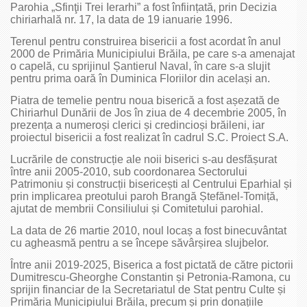
Parohia „Sfinţii Trei Ierarhi” a fost înființată, prin Decizia
chiriarhală nr. 17, la data de 19 ianuarie 1996.
Terenul pentru construirea bisericii a fost acordat în anul
2000 de Primăria Municipiului Brăila, pe care s-a amenajat
o capelă, cu sprijinul Șantierul Naval, în care s-a slujit
pentru prima oară în Duminica Floriilor din același an.
Piatra de temelie pentru noua biserică a fost așezată de
Chiriarhul Dunării de Jos în ziua de 4 decembrie 2005, în
prezența a numeroși clerici și credincioși brăileni, iar
proiectul bisericii a fost realizat în cadrul S.C. Proiect S.A.
Lucrările de construcție ale noii biserici s-au desfășurat
între anii 2005-2010, sub coordonarea Sectorului
Patrimoniu și construcții bisericești al Centrului Eparhial și
prin implicarea preotului paroh Brangă Ștefănel-Tomiță,
ajutat de membrii Consiliului și Comitetului parohial.
La data de 26 martie 2010, noul locaș a fost binecuvântat
cu agheasmă pentru a se începe săvârșirea slujbelor.
Între anii 2019-2025, Biserica a fost pictată de către pictorii
Dumitrescu-Gheorghe Constantin și Petronia-Ramona, cu
sprijin financiar de la Secretariatul de Stat pentru Culte și
Primăria Municipiului Brăila, precum și prin donațiile