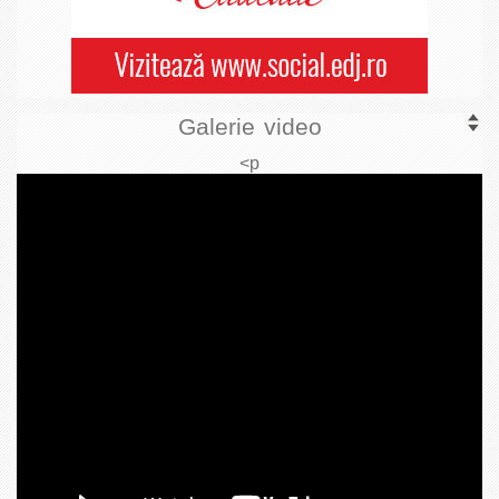
Galerie video
<p