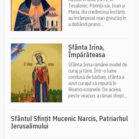
Tesalonic. Părinții săi, Ioan și
Maria, doi credincioși înstăriți,
au întâmpinat mari greutăți în
a dobândi prunci....
Sfânta Irina,
Împărăteasa
Sfânta Irina rămâne model de
curaj și tărie. Într-o lume
condusă de bărbați, sfânta a
avut curajul să repună în
Biserici icoanele. De aceea,
peste veacuri, a rămas drept...
Sfântul Sfinţit Mucenic Narcis, Patriarhul
Ierusalimului