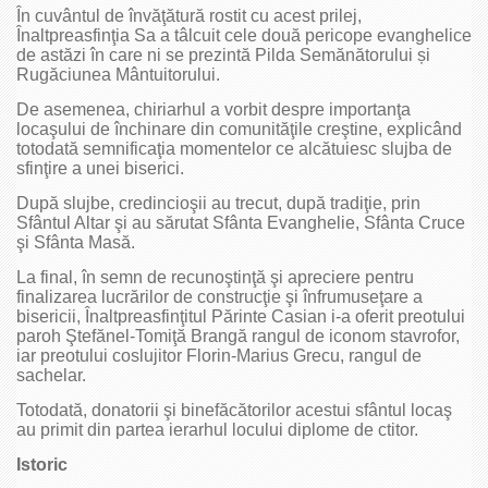
În cuvântul de învăţătură rostit cu acest prilej,
Înaltpreasfinţia Sa a tâlcuit cele două pericope evanghelice
de astăzi în care ni se prezintă Pilda Semănătorului și
Rugăciunea Mântuitorului.
De asemenea, chiriarhul a vorbit despre importanţa
locaşului de închinare din comunităţile creştine, explicând
totodată semnificaţia momentelor ce alcătuiesc slujba de
sfinţire a unei biserici.
După slujbe, credincioşii au trecut, după tradiţie, prin
Sfântul Altar şi au sărutat Sfânta Evanghelie, Sfânta Cruce
şi Sfânta Masă.
La final, în semn de recunoştinţă şi apreciere pentru
finalizarea lucrărilor de construcţie şi înfrumuseţare a
bisericii, Înaltpreasfinţitul Părinte Casian i-a oferit preotului
paroh Ştefănel-Tomiţă Brangă rangul de iconom stavrofor,
iar preotului coslujitor Florin-Marius Grecu, rangul de
sachelar.
Totodată, donatorii şi binefăcătorilor acestui sfântul locaş
au primit din partea ierarhul locului diplome de ctitor.
Istoric