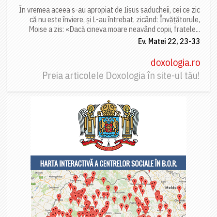
În vremea aceea s-au apropiat de Iisus saducheii, cei ce zic
că nu este înviere, și L-au întrebat, zicând: Învățătorule,
Moise a zis: «Dacă cineva moare neavând copii, fratele...
Ev. Matei 22, 23-33
doxologia.ro
Preia articolele Doxologia în site-ul tău!