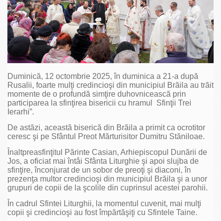
Duminică, 12 octombrie 2025, în duminica a 21-a după
Rusalii, foarte mulţi credincioşi din municipiul Brăila au trăit
momente de o profundă simţire duhovnicească prin
participarea la sfinţirea bisericii cu hramul Sfinţii Trei
Ierarhi”.
De astăzi, această biserică din Brăila a primit ca ocrotitor
ceresc şi pe Sfântul Preot Mărturisitor Dumitru Stăniloae.
Înaltpreasfinţitul Părinte Casian, Arhiepiscopul Dunării de
Jos, a oficiat mai întâi Sfânta Liturghie şi apoi slujba de
sfinţire, înconjurat de un sobor de preoţi şi diaconi, în
prezenţa multor credincioşi din municipiul Brăila şi a unor
grupuri de copii de la şcolile din cuprinsul acestei parohii.
În cadrul Sfintei Liturghii, la momentul cuvenit, mai mulţi
copii şi credincioşi au fost împărtăşiţi cu Sfintele Taine.