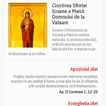
Cinstirea Sfintei
Icoane a Maicii
Domnului de la
Valaam
Icoana o înfățișează pe
Fecioara Maria în mărime
naturală, cu privirea coborâtă,
stând în picioare pe un nor,
îmbrăcată într-o mantie roșie
strălucitoare și un stihar...
Apostolul zilei
Fraților, lauda noastră aceasta este: mărturia conștiinței
noastre că am umblat în lume, și mai ales la voi, în sfințenie
și în curăție dumnezeiască, nu în înțelepciune...
Ap. II Corinteni 1, 12-20
Evanghelia zilei