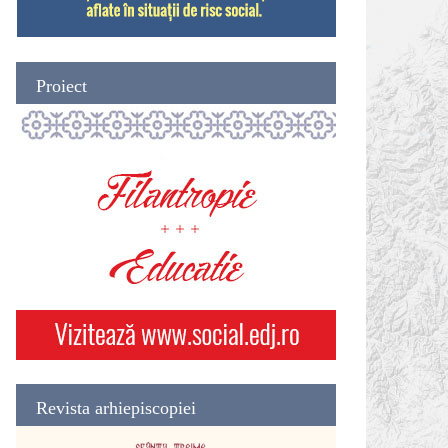
Proiect
Revista arhiepiscopiei