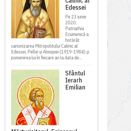
Calinic al
Edessei
Pe 23 iunie
2020,
Patriarhia
Ecumenică a
hotărât
canonizarea Mitropolitului Calinic al
Edessei, Pellei și Almopiei (1919-1984) și
pomenirea lui în fiecare an la data de...
Sfântul
Ierarh
Emilian