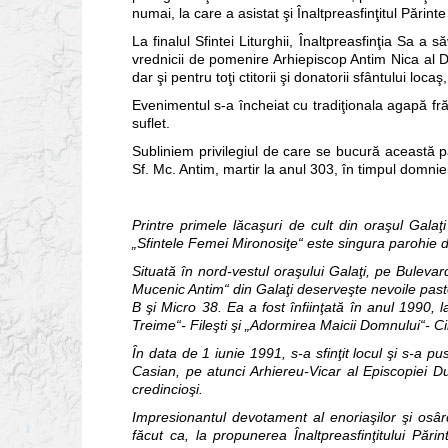
numai, la care a asistat şi Înaltpreasfinţitul Părin
La finalul Sfintei Liturghii, Înaltpreasfinţia Sa 
vrednicii de pomenire Arhiepiscop Antim Nica al D
dar şi pentru toţi ctitorii şi donatorii sfântului loc
Evenimentul s-a încheiat cu tradiţionala agapă fră
suflet.
Subliniem privilegiul de care se bucură această pa
Sf. Mc. Antim, martir la anul 303, în timpul domni
Printre primele lăcaşuri de cult din oraşul Galaţ
„Sfintele Femei Mironosiţe“ este singura parohie di
Situată în nord-vestul oraşului Galaţi, pe Bulevar
Mucenic Antim“ din Galaţi deserveşte nevoile pastor
B şi Micro 38. Ea a fost înfiinţată în anul 1990,
Treime“- Fileşti şi „Adormirea Maicii Domnului“- Cim
În data de 1 iunie 1991, s-a sfinţit locul şi s-a pu
Casian, pe atunci Arhiereu-Vicar al Episcopiei 
credincioşi.
Impresionantul devotament al enoriaşilor şi osârd
făcut ca, la propunerea Înaltpreasfinţitului Păr