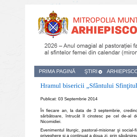
PRIMA PAGINĂ
ŞTIRI
ARHIEPISC
Hramul bisericii „Sfântului Sfinţit
Publicat: 03 Septembrie 2014
În fiecare an, la data de 3 septembrie, credinc
sărbătoare, întrucât îl cinstesc pe cel de-al d
Nicomidiei.
Evenimentul liturgic, pastoral-misionar şi social-
priveghere şi a continuat a doua zi, prin săvârşirea