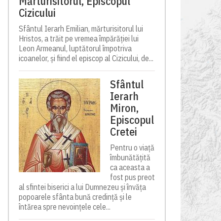
Mărturisitorul, Episcopul
Cizicului
Sfântul Ierarh Emilian, mărturisitorul lui
Hristos, a trăit pe vremea împărăției lui
Leon Armeanul, luptătorul împotriva
icoanelor, și fiind el episcop al Cizicului, de...
Sfântul
Ierarh
Miron,
Episcopul
Cretei
Pentru o viață
îmbunătățită
ca aceasta a
fost pus preot
al sfintei biserici a lui Dumnezeu și învăța
popoarele sfânta bună credință și le
întărea spre nevoințele cele...