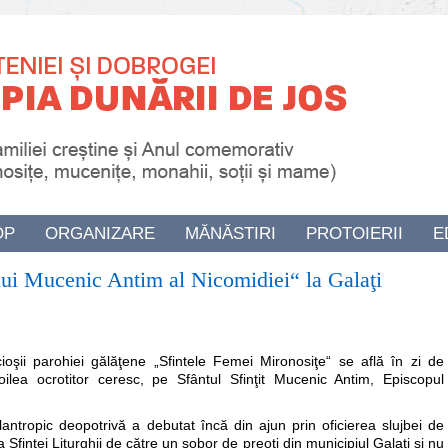
OP
ORGANIZARE
MĂNĂSTIRI
PROTOIERII
E
ului Mucenic Antim al Nicomidiei“ la Galaţi
ioşii parohiei gălăţene „Sfintele Femei Mironosiţe“ se află în zi de
oilea ocrotitor ceresc, pe Sfântul Sfinţit Mucenic Antim, Episcopul
filantropic deopotrivă a debutat încă din ajun prin oficierea slujbei de
 Sfintei Liturghii de către un sobor de preoţi din municipiul Galaţi şi nu