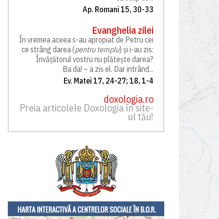
Ap. Romani 15, 30-33
Evanghelia zilei
În vremea aceea s-au apropiat de Petru cei
ce strâng darea (
pentru templu
) și i-au zis:
Învățătorul vostru nu plătește darea?
Ba da! – a zis el. Dar intrând...
Ev. Matei 17, 24-27; 18, 1-4
doxologia.ro
Preia articolele Doxologia în site-
ul tău!