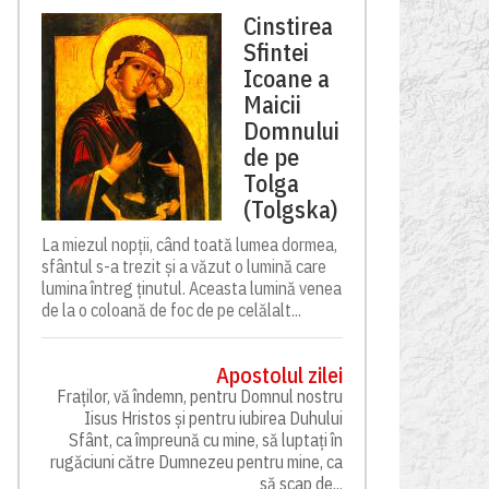
Cinstirea
Sfintei
Icoane a
Maicii
Domnului
de pe
Tolga
(Tolgska)
La miezul nopții, când toată lumea dormea,
sfântul s-a trezit și a văzut o lumină care
lumina întreg ținutul. Aceasta lumină venea
de la o coloană de foc de pe celălalt...
Apostolul zilei
Fraților, vă îndemn, pentru Domnul nostru
Iisus Hristos și pentru iubirea Duhului
Sfânt, ca împreună cu mine, să luptați în
rugăciuni către Dumnezeu pentru mine, ca
să scap de...