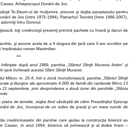
te Casian, Arhiepiscopul Dunării de Jos.
a săvârşit Te-Deum-ul de mulţumire, precum şi slujba parastasului pentru
unării de Jos (între 1975-1994), Patriarhul Teoctist (între 1986-2007),
aş, adormiţi întru Domnul.
ţească, toţi credincioşii prezenţi primind pachete cu hrană şi daruri de
rohie, şi anume acela de a fi singura din ţară care îl are ocrotitor pe
ei împăratului roman Maximilian.
***
i înfiinţate după anul 1989, parohia „Sfântul Sfinţit Mucenic Antim“ şi
n ţară închinată acestui Sfânt Sfinţit Mucenic.
dul Milcov nr. 25 A, într-o zonă muncitorească, parohia „Sfântul Sfinţit
ale şi liturgice ale aproximativ 4.000 de familii din cartierele Micro 13
 la 21 septembrie, prin desprinderea a două zone din parohiile „Sfânta
itir.
s piatra de temelie, slujba fiind săvârşită de către Preasfinţitul Episcop
Dunării de Jos, înconjurat de un sobor de preoţi şi un mare număr de
ia credincioaselor din parohie care ajutau la construcţia bisericii au
inte Casian, în anul 1994, biserica să primească şi al doilea hram –