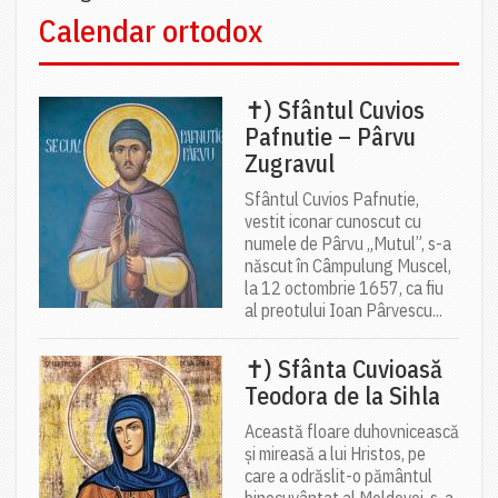
Calendar ortodox
✝) Sfântul Cuvios
Pafnutie – Pârvu
Zugravul
Sfântul Cuvios Pafnutie,
vestit iconar cunoscut cu
numele de Pârvu „Mutul”, s-a
născut în Câmpulung Muscel,
la 12 octombrie 1657, ca fiu
al preotului Ioan Pârvescu...
✝) Sfânta Cuvioasă
Teodora de la Sihla
Această floare duhovnicească
și mireasă a lui Hristos, pe
care a odrăslit-o pământul
binecuvântat al Moldovei, s-a