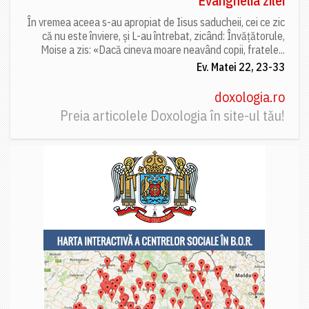
Evanghelia zilei
În vremea aceea s-au apropiat de Iisus saducheii, cei ce zic
că nu este înviere, și L-au întrebat, zicând: Învățătorule,
Moise a zis: «Dacă cineva moare neavând copii, fratele...
Ev. Matei 22, 23-33
doxologia.ro
Preia articolele Doxologia în site-ul tău!