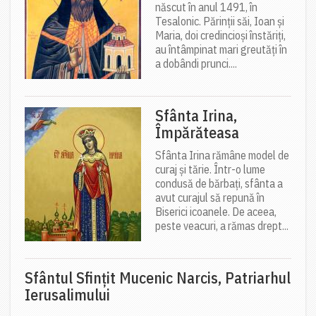
născut în anul 1491, în
Tesalonic. Părinții săi, Ioan și
Maria, doi credincioși înstăriți,
au întâmpinat mari greutăți în
a dobândi prunci....
Sfânta Irina,
Împărăteasa
Sfânta Irina rămâne model de
curaj și tărie. Într-o lume
condusă de bărbați, sfânta a
avut curajul să repună în
Biserici icoanele. De aceea,
peste veacuri, a rămas drept...
Sfântul Sfinţit Mucenic Narcis, Patriarhul
Ierusalimului