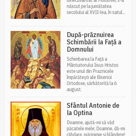
născut pe la jumătatea
secolului al XVII-lea, în satul...
După-prăznuirea
Schimbării la Față a
Domnului
Schimbarea la Față a
Mântuitorului Iisus Hristos
este unul din Praznicele
împărătești ale Bisericii
Ortodoxe, sărbătorită la 6
august.
Sfântul Antonie de
la Optina
Doamne, ajută-mi să văd
păcatele mele; Doamne, dă-mi
răbdare, mărinimie şi blândeţe!