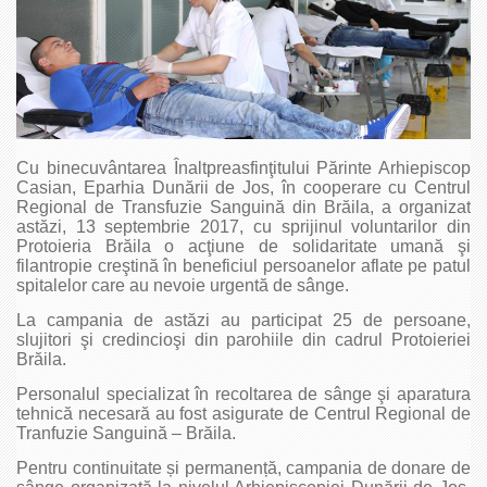
Cu binecuvântarea Înaltpreasfinţitului Părinte Arhiepiscop
Casian, Eparhia Dunării de Jos, în cooperare cu Centrul
Regional de Transfuzie Sanguină din Brăila, a organizat
astăzi, 13 septembrie 2017, cu sprijinul voluntarilor din
Protoieria Brăila o acţiune de solidaritate umană şi
filantropie creştină în beneficiul persoanelor aflate pe patul
spitalelor care au nevoie urgentă de sânge.
La campania de astăzi au participat 25 de persoane,
slujitori şi credincioşi din parohiile din cadrul Protoieriei
Brăila.
Personalul specializat în recoltarea de sânge şi aparatura
tehnică necesară au fost asigurate de Centrul Regional de
Tranfuzie Sanguină – Brăila.
Pentru continuitate și permanență, campania de donare de