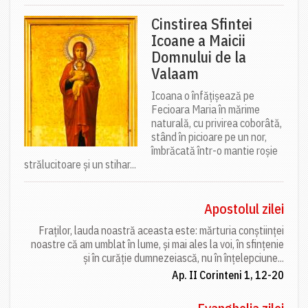
Cinstirea Sfintei
Icoane a Maicii
Domnului de la
Valaam
Icoana o înfățișează pe
Fecioara Maria în mărime
naturală, cu privirea coborâtă,
stând în picioare pe un nor,
îmbrăcată într-o mantie roșie
strălucitoare și un stihar...
Apostolul zilei
Fraților, lauda noastră aceasta este: mărturia conștiinței
noastre că am umblat în lume, și mai ales la voi, în sfințenie
și în curăție dumnezeiască, nu în înțelepciune...
Ap. II Corinteni 1, 12-20