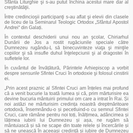
Sfânta Liturghie şi s-au putut închina acestui mare dar al
creştinătăţii.
Între credincioşii participanţi s-au aflat şi elevii din clasele
de liceu de la Seminarul Teologic Ortodox „Sfântul Apostol
Andrei“ din Galați.
În contextul deschiderii unui nou an şcolar, Chiriarhul
Dunării de Jos a rostit rugăciunile speciale către
Dumnezeu rugându-L să binecuvinteze viaţa şi minţile
copiilor şi să insufle duhul înţelepciunii şi al dragostei în
sufletele lor.
În cuvântul de învățătură, Părintele Arhiepiscop a vorbit
despre
sensurile
Sfintei Cruci în ortodoxie şi folosul cinstirii
ei.
„Prin acest praznic al Sfintei Cruci am înțeles mai profund
că a venit bucurie la toată lumea și că, prim mărturisire ea
devine bucuria mântuirii primului om care a intrat în Rai. Și
noi astăzi ne mărturisim credința noastră dreptmăritoare
ortodoxă, însemnându-o și pecetluind-o cu semnul Sfintei
Cruci, care rămâne pentru noi toți, înălțimea, adâncimea și
lățimea iubirii lui Dumnezeu și așa, ne rugăm să
mântuiască și să ne scape din toate relele și încercările și
să ne unească în aceeași credință și iubire de Dumnezeu