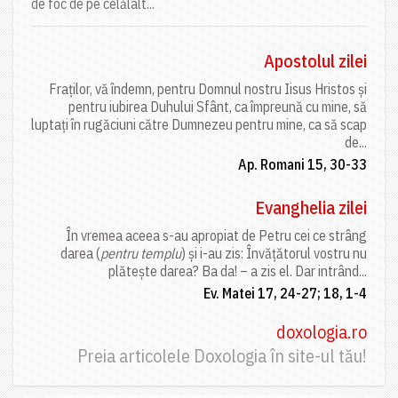
de foc de pe celălalt...
Apostolul zilei
Fraților, vă îndemn, pentru Domnul nostru Iisus Hristos și
pentru iubirea Duhului Sfânt, ca împreună cu mine, să
luptați în rugăciuni către Dumnezeu pentru mine, ca să scap
de...
Ap. Romani 15, 30-33
Evanghelia zilei
În vremea aceea s-au apropiat de Petru cei ce strâng
darea (
pentru templu
) și i-au zis: Învățătorul vostru nu
plătește darea? Ba da! – a zis el. Dar intrând...
Ev. Matei 17, 24-27; 18, 1-4
doxologia.ro
Preia articolele Doxologia în site-ul tău!