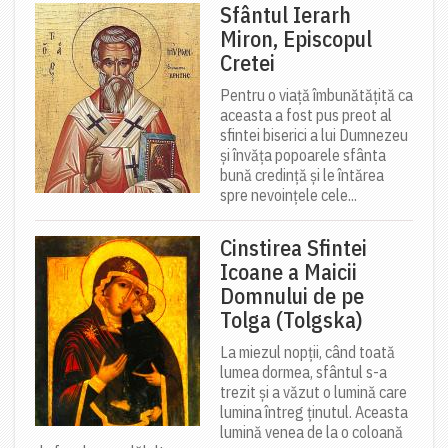
Sfântul Ierarh
Miron, Episcopul
Cretei
Pentru o viață îmbunătățită ca
aceasta a fost pus preot al
sfintei biserici a lui Dumnezeu
și învăța popoarele sfânta
bună credință și le întărea
spre nevoințele cele...
Cinstirea Sfintei
Icoane a Maicii
Domnului de pe
Tolga (Tolgska)
La miezul nopții, când toată
lumea dormea, sfântul s-a
trezit și a văzut o lumină care
lumina întreg ținutul. Aceasta
lumină venea de la o coloană