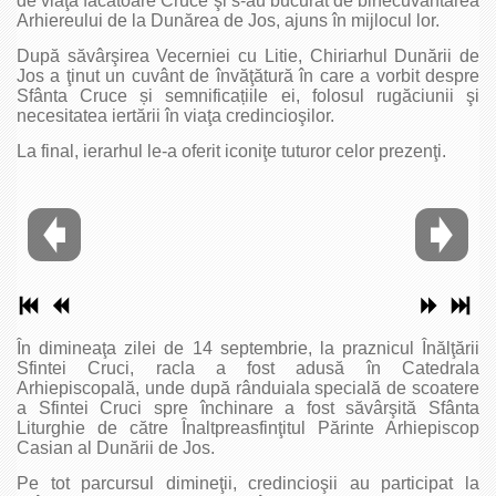
de viaţă făcătoare Cruce şi s-au bucurat de binecuvântarea
Arhiereului de la Dunărea de Jos, ajuns în mijlocul lor.
După săvârşirea Vecerniei cu Litie, Chiriarhul Dunării de
Jos a ţinut un cuvânt de învăţătură în care a vorbit despre
Sfânta Cruce și semnificațiile ei, folosul rugăciunii şi
necesitatea iertării în viaţa credincioşilor.
La final, ierarhul le-a oferit iconiţe tuturor celor prezenţi.
În dimineaţa zilei de 14 septembrie, la praznicul Înălţării
Sfintei Cruci, racla a fost adusă în Catedrala
Arhiepiscopală, unde după rânduiala specială de scoatere
a Sfintei Cruci spre închinare a fost săvârşită Sfânta
Liturghie de către Înaltpreasfinţitul Părinte Arhiepiscop
Casian al Dunării de Jos.
Pe tot parcursul dimineţii, credincioşii au participat la