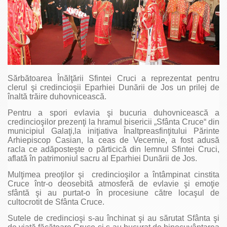
Sărbătoarea Înălţării Sfintei Cruci a reprezentat pentru
clerul şi credincioşii Eparhiei Dunării de Jos un prilej de
înaltă trăire duhovnicească.
Pentru a spori evlavia şi bucuria duhovnicească a
credincioşilor prezenţi la hramul bisericii „Sfânta Cruce“ din
municipiul Galaţi,la iniţiativa Înaltpreasfinţitului Părinte
Arhiepiscop Casian, la ceas de Vecernie, a fost adusă
racla ce adăposteşte o părticică din lemnul Sfintei Cruci,
aflată în patrimoniul sacru al Eparhiei Dunării de Jos.
Mulţimea preoţilor şi credincioşilor a întâmpinat cinstita
Cruce într-o deosebită atmosferă de evlavie şi emoţie
sfântă şi au purtat-o în procesiune către locaşul de
cultocrotit de Sfânta Cruce.
Sutele de credincioşi s-au închinat şi au sărutat Sfânta şi