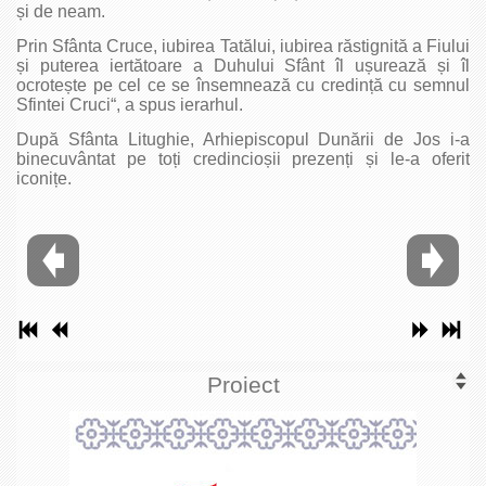
și de neam.
Prin Sfânta Cruce, iubirea Tatălui, iubirea răstignită a Fiului
și puterea iertătoare a Duhului Sfânt îl ușurează și îl
ocrotește pe cel ce se însemnează cu credință cu semnul
Sfintei Cruci“, a spus ierarhul.
După Sfânta Litughie, Arhiepiscopul Dunării de Jos i-a
binecuvântat pe toți credincioșii prezenți și le-a oferit
iconițe.
Proiect