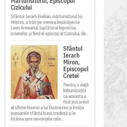
Mărturisitorul, Episcopul
Cizicului
Sfântul Ierarh Emilian, mărturisitorul lui
Hristos, a trăit pe vremea împărăției lui
Leon Armeanul, luptătorul împotriva
icoanelor, și fiind el episcop al Cizicului, de...
Sfântul
Ierarh
Miron,
Episcopul
Cretei
Pentru o viață
îmbunătățită
ca aceasta a
fost pus preot
al sfintei biserici a lui Dumnezeu și învăța
popoarele sfânta bună credință și le
întărea spre nevoințele cele...