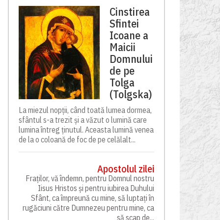
Cinstirea
Sfintei
Icoane a
Maicii
Domnului
de pe
Tolga
(Tolgska)
La miezul nopții, când toată lumea dormea,
sfântul s-a trezit și a văzut o lumină care
lumina întreg ținutul. Aceasta lumină venea
de la o coloană de foc de pe celălalt...
Apostolul zilei
Fraților, vă îndemn, pentru Domnul nostru
Iisus Hristos și pentru iubirea Duhului
Sfânt, ca împreună cu mine, să luptați în
rugăciuni către Dumnezeu pentru mine, ca
să scap de...