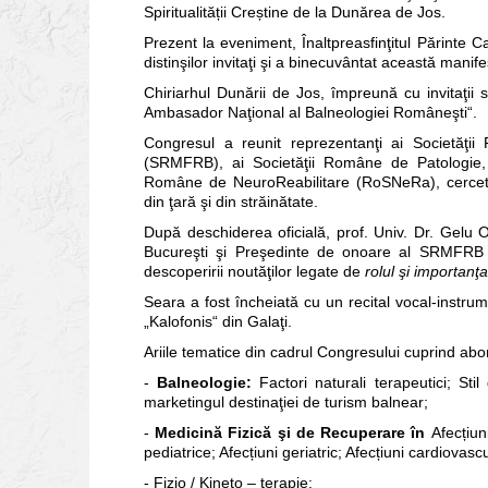
Spiritualității Creștine de la Dunărea de Jos.
Prezent la eveniment, Înaltpreasfinţitul Părinte 
distinşilor invitaţi şi a binecuvântat această mani
Chiriarhul Dunării de Jos, împreună cu invitaţii s
Ambasador Naţional al Balneologiei Româneşti“.
Congresul a reunit reprezentanţi ai Societăţi
(SRMFRB), ai Societăţii Române de Patologie, 
Române de NeuroReabilitare (RoSNeRa), cercetători 
din ţară şi din străinătate.
După deschiderea oficială, prof. Univ. Dr. Gelu 
Bucureşti şi Preşedinte de onoare al SRMFRB a s
descoperirii noutăţilor legate de
rolul şi
importanţa
Seara a fost încheiată cu un recital vocal-instr
„Kalofonis“ din Galaţi.
Ariile tematice din cadrul Congresului cuprind abordă
-
Balneologie:
Factori naturali terapeutici; Sti
marketingul destinaţiei de turism balnear;
-
Medicină Fizică şi de Recuperare în
Afecțiun
pediatrice; Afecțiuni geriatric; Afecțiuni cardiovascu
- Fizio / Kineto – terapie;