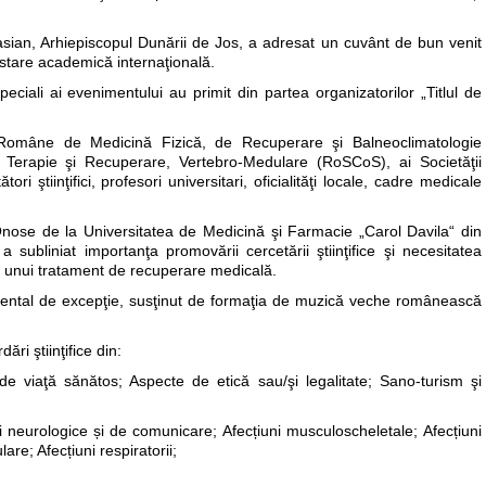
Casian, Arhiepiscopul Dunării de Jos, a adresat un cuvânt de bun venit
festare academică internaţională.
peciali ai evenimentului au primit din partea organizatorilor „Titlul de
i Române de Medicină Fizică, de Recuperare şi Balneoclimatologie
Terapie şi Recuperare, Vertebro-Medulare (RoSCoS), ai Societăţii
ştiinţifici, profesori universitari, oficialităţi locale, cadre medicale
Onose de la Universitatea de Medicină şi Farmacie „Carol Davila“ din
ubliniat importanţa promovării cercetării ştiinţifice şi necesitatea
unui tratament de recuperare medicală.
umental de excepţie, susţinut de formaţia de muzică veche românească
ri ştiinţifice din:
l de viaţă sănătos; Aspecte de etică sau/şi legalitate; Sano-turism şi
i neurologice și de comunicare; Afecțiuni musculoscheletale; Afecțiuni
lare; Afecțiuni respiratorii;