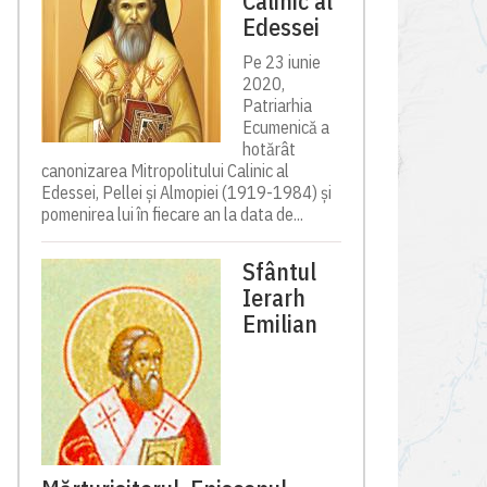
Calinic al
Edessei
Pe 23 iunie
2020,
Patriarhia
Ecumenică a
hotărât
canonizarea Mitropolitului Calinic al
Edessei, Pellei și Almopiei (1919-1984) și
pomenirea lui în fiecare an la data de...
Sfântul
Ierarh
Emilian