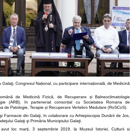
Galaţi, Congresul Național, cu participare internațională, de Medicină
Română de Medicină Fizică, de Recuperare și Balneoclimatologie
ie (ARB), în parteneriat consorțial cu Societatea Romana de
a de Patologie, Terapie și Recuperare Vertebro Medulare (RoSCoS).
 Farmacie din Galaţi, în colaborare cu Arhiepiscopia Dunării de Jos,
deţului Galaţi şi Primăria Municipiului Galaţi.
a avut loc marţi, 3 septembrie 2019, la Muzeul Istoriei, Culturii și