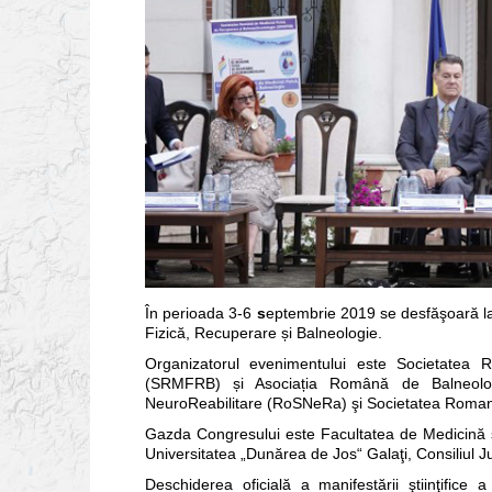
În perioada 3-6
s
eptembrie 2019 se desfăşoară la 
Fizică, Recuperare și Balneologie.
Organizatorul evenimentului este Societatea 
(SRMFRB) și Asociația Română de Balneolog
NeuroReabilitare (RoSNeRa) şi Societatea Roman
Gazda Congresului este Facultatea de Medicină şi
Universitatea „Dunărea de Jos“ Galaţi, Consiliul Ju
Deschiderea oficială a manifestării ştiinţifice 