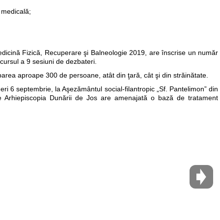
a medicală;
Medicină Fizică, Recuperare şi Balneologie 2019, are înscrise un număr
arcursul a 9 sesiuni de dezbateri.
parea aproape 300 de persoane, atât din ţară, cât şi din străinătate.
ineri 6 septembrie, la Aşezământul social-filantropic „Sf. Pantelimon” din
de Arhiepiscopia Dunării de Jos are amenajată o bază de tratament