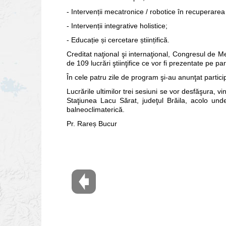
- Intervenții mecatronice / robotice în recuperare
- Intervenții integrative holistice;
- Educație și cercetare științifică.
Creditat naţional şi internaţional, Congresul de 
de 109 lucrări ştiinţifice ce vor fi prezentate pe p
În cele patru zile de program şi-au anunţat partici
Lucrările ultimilor trei sesiuni se vor desfăşura, v
Staţiunea Lacu Sărat, judeţul Brăila, acolo un
balneoclimaterică.
Pr. Rareș Bucur