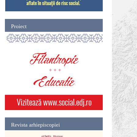
Proiect
Revista arhiepiscopiei