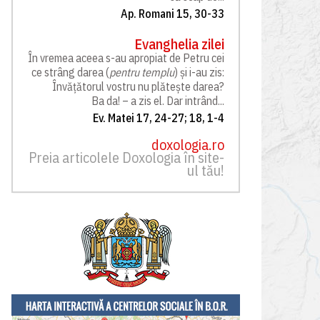
Ap. Romani 15, 30-33
Evanghelia zilei
În vremea aceea s-au apropiat de Petru cei
ce strâng darea (
pentru templu
) și i-au zis:
Învățătorul vostru nu plătește darea?
Ba da! – a zis el. Dar intrând...
Ev. Matei 17, 24-27; 18, 1-4
doxologia.ro
Preia articolele Doxologia în site-
ul tău!