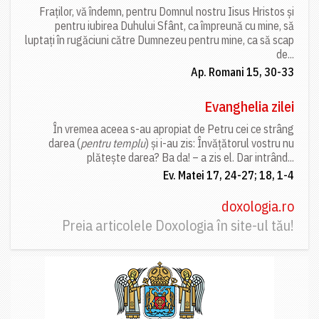
Fraților, vă îndemn, pentru Domnul nostru Iisus Hristos și
pentru iubirea Duhului Sfânt, ca împreună cu mine, să
luptați în rugăciuni către Dumnezeu pentru mine, ca să scap
de...
Ap. Romani 15, 30-33
Evanghelia zilei
În vremea aceea s-au apropiat de Petru cei ce strâng
darea (
pentru templu
) și i-au zis: Învățătorul vostru nu
plătește darea? Ba da! – a zis el. Dar intrând...
Ev. Matei 17, 24-27; 18, 1-4
doxologia.ro
Preia articolele Doxologia în site-ul tău!