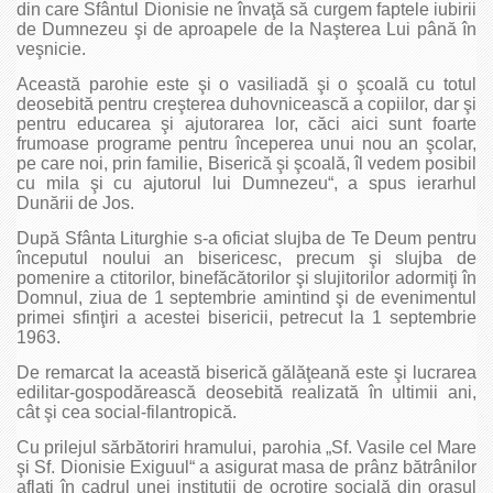
din care Sfântul Dionisie ne învaţă să curgem faptele iubirii
de Dumnezeu şi de aproapele de la Naşterea Lui până în
veşnicie.
Această parohie este şi o vasiliadă şi o şcoală cu totul
deosebită pentru creşterea duhovnicească a copiilor, dar şi
pentru educarea şi ajutorarea lor, căci aici sunt foarte
frumoase programe pentru începerea unui nou an şcolar,
pe care noi, prin familie, Biserică şi şcoală, îl vedem posibil
cu mila şi cu ajutorul lui Dumnezeu“, a spus ierarhul
Dunării de Jos.
După Sfânta Liturghie s-a oficiat slujba de Te Deum pentru
începutul noului an bisericesc, precum şi slujba de
pomenire a ctitorilor, binefăcătorilor şi slujitorilor adormiţi în
Domnul, ziua de 1 septembrie amintind şi de evenimentul
primei sfinţiri a acestei bisericii, petrecut la 1 septembrie
1963.
De remarcat la această biserică gălăţeană este şi lucrarea
edilitar-gospodărească deosebită realizată în ultimii ani,
cât şi cea social-filantropică.
Cu prilejul sărbătoriri hramului, parohia „Sf. Vasile cel Mare
şi Sf. Dionisie Exiguul“ a asigurat masa de prânz bătrânilor
aflaţi în cadrul unei instituţii de ocrotire socială din oraşul