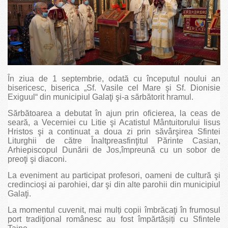
În ziua de 1 septembrie, odată cu începutul noului an
bisericesc, biserica „Sf. Vasile cel Mare şi Sf. Dionisie
Exiguul“ din municipiul Galaţi şi-a sărbătorit hramul.
Sărbătoarea a debutat în ajun prin oficierea, la ceas de
seară, a Vecerniei cu Litie şi Acatistul Mântuitorului Iisus
Hristos şi a continuat a doua zi prin săvârşirea Sfintei
Liturghii de către Înaltpreasfinţitul Părinte Casian,
Arhiepiscopul Dunării de Jos,împreună cu un sobor de
preoţi şi diaconi.
La eveniment au participat profesori, oameni de cultură şi
credincioşi ai parohiei, dar şi din alte parohii din municipiul
Galaţi.
La momentul cuvenit, mai mulți copii îmbrăcaţi în frumosul
port tradiţional românesc au fost împărtășiți cu Sfintele