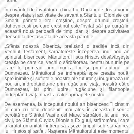
Taine.
În cuvântul de învăţătură, chiriarhul Dunării de Jos a vorbit
despre viața și activitate de savant a Sfântului Dionisie cel
Smerit, părintele erei creștine, despre drumul creșterii
duhovnicești pe care creștinul este învitat să-l parcurgă în
această nouă perioadă de timp, dar și despre activitatea
deosebită desfășurată de această parohie.
„Sfânta noastră Biserică, preluând o tradiţie încă din
Vechiul Testament, sărbătoreşte începerea unui nou an
spiritual, bisericesc. Mântuitorul Iisus Hristos desăvârşeşte
creaţia pe care cei vechi o sărbătoreau pentru bunurile pe
care le primeau prin munca lor şi prin ajutorul lui
Dumnezeu. Mântuitorul se îndreaptă spre creaţia nouă,
spre inimile şi sufletele noastre ale tuturor şi inugurează un
nou an, îndreptându-ne prin rugăciune viaţa noastră către
Dumnezeu, iar prin iubire, rugăciune şi filantropie
îndreptând viaţa noastră către aproapele nostru.
De asemenea, la începutul noului an bisericesc îl cinstim
în chip cu totul deosebit, mai ales în această biserică
ocrotită de Sfântul Vasile cel Mare, sărbătorit la anul nou
civil, pe Sfântul Cuvios Dionisie Exiguul, străromânul care
a arătat umanităţii întregi să aşeze timpul sub stăpânirea
lui Hristos şi astfel, Naşterea Mântuitorului este momentul