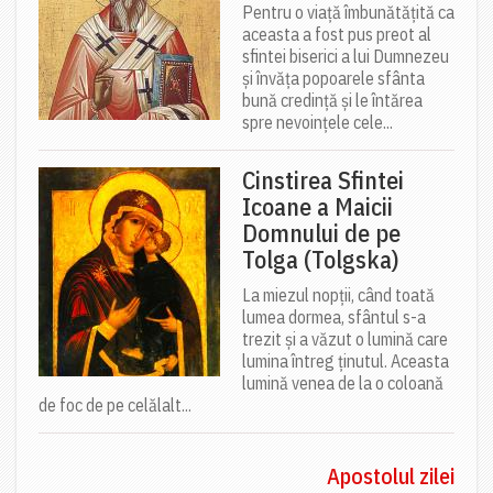
Pentru o viață îmbunătățită ca
aceasta a fost pus preot al
sfintei biserici a lui Dumnezeu
și învăța popoarele sfânta
bună credință și le întărea
spre nevoințele cele...
Cinstirea Sfintei
Icoane a Maicii
Domnului de pe
Tolga (Tolgska)
La miezul nopții, când toată
lumea dormea, sfântul s-a
trezit și a văzut o lumină care
lumina întreg ținutul. Aceasta
lumină venea de la o coloană
de foc de pe celălalt...
Apostolul zilei