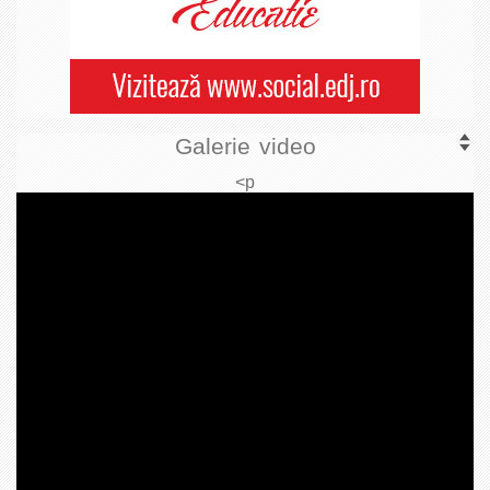
Galerie video
<p