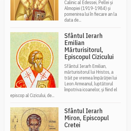
Calinic al Edessei, Pellei și
Almopiei (1919-1984) și
pomenirea lui în fiecare an la
data de...
Sfântul Ierarh
Emilian
Mărturisitorul,
Episcopul Cizicului
Sfântul Ierarh Emilian,
mărturisitorul lui Hristos, a
trăit pe vremea împărăției lui
Leon Armeanul, luptătorul
împotriva icoanelor, și fiind el
episcop al Cizicului, de...
Sfântul Ierarh
Miron, Episcopul
Cretei