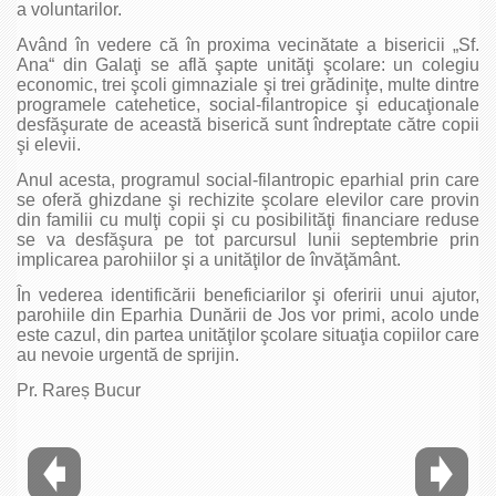
a voluntarilor.
Având în vedere că în proxima vecinătate a bisericii „Sf.
Ana“ din Galaţi se află şapte unităţi şcolare: un colegiu
economic, trei şcoli gimnaziale şi trei grădiniţe, multe dintre
programele catehetice, social-filantropice şi educaţionale
desfăşurate de această biserică sunt îndreptate către copii
şi elevii.
Anul acesta, programul social-filantropic eparhial prin care
se oferă ghizdane şi rechizite şcolare elevilor care provin
din familii cu mulţi copii şi cu posibilităţi financiare reduse
se va desfăşura pe tot parcursul lunii septembrie prin
implicarea parohiilor şi a unităţilor de învăţământ.
În vederea identificării beneficiarilor şi oferirii unui ajutor,
parohiile din Eparhia Dunării de Jos vor primi, acolo unde
este cazul, din partea unităţilor şcolare situaţia copiilor care
au nevoie urgentă de sprijin.
Pr. Rareș Bucur