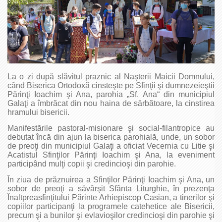
La o zi după slăvitul praznic al Naşterii Maicii Domnului,
când Biserica Ortodoxă cinsteşte pe Sfinţii şi dumnezeieştii
Părinţi Ioachim şi Ana, parohia „Sf. Ana“ din municipiul
Galaţi a îmbrăcat din nou haina de sărbătoare, la cinstirea
hramului bisericii.
Manifestările pastoral-misionare şi social-filantropice au
debutat încă din ajun la biserica parohială, unde, un sobor
de preoţi din municipiul Galaţi a oficiat Vecernia cu Litie şi
Acatistul Sfinţilor Părinţi Ioachim şi Ana, la eveniment
participând mulţi copii şi credincioşi din parohie.
În ziua de prăznuirea a Sfinţilor Părinţi Ioachim şi Ana, un
sobor de preoţi a săvârşit Sfânta Liturghie, în prezenţa
Înaltpreasfinţitului Părinte Arhiepiscop Casian, a tinerilor şi
copiilor participanţi la programele catehetice ale Bisericii,
precum şi a bunilor şi evlavioşilor credincioşi din parohie şi