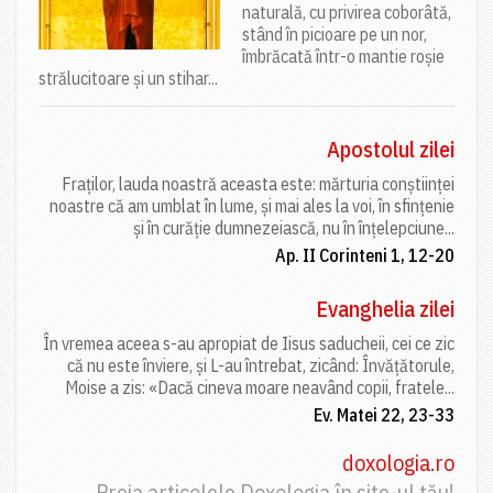
naturală, cu privirea coborâtă,
stând în picioare pe un nor,
îmbrăcată într-o mantie roșie
strălucitoare și un stihar...
Apostolul zilei
Fraților, lauda noastră aceasta este: mărturia conștiinței
noastre că am umblat în lume, și mai ales la voi, în sfințenie
și în curăție dumnezeiască, nu în înțelepciune...
Ap. II Corinteni 1, 12-20
Evanghelia zilei
În vremea aceea s-au apropiat de Iisus saducheii, cei ce zic
că nu este înviere, și L-au întrebat, zicând: Învățătorule,
Moise a zis: «Dacă cineva moare neavând copii, fratele...
Ev. Matei 22, 23-33
doxologia.ro
Preia articolele Doxologia în site-ul tău!