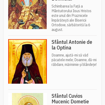
Schimbarea la Față a
Mântuitorului Iisus Hristos
este unul din Praznicele
împărătești ale Bisericii
Ortodoxe, sărbătorită la 6
august.
Sfântul Antonie de
la Optina
Doamne, ajută-mi să văd
păcatele mele; Doamne, dă-mi
răbdare, mărinimie şi blândeţe!
Sfântul Cuvios
Mucenic Dometie