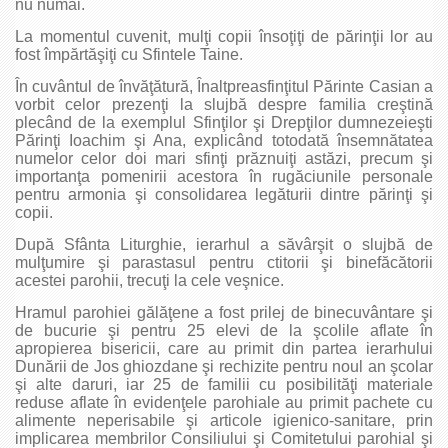
nu numai.
La momentul cuvenit, mulţi copii însoţiţi de părinţii lor au
fost împărtăşiţi cu Sfintele Taine.
În cuvântul de învăţătură, Înaltpreasfinţitul Părinte Casian a
vorbit celor prezenţi la slujbă despre familia creştină
plecând de la exemplul Sfinţilor şi Drepţilor dumnezeieşti
Părinţi Ioachim şi Ana, explicând totodată însemnătatea
numelor celor doi mari sfinţi prăznuiţi astăzi, precum şi
importanţa pomenirii acestora în rugăciunile personale
pentru armonia şi consolidarea legăturii dintre părinţi şi
copii.
După Sfânta Liturghie, ierarhul a săvârşit o slujbă de
mulţumire şi parastasul pentru ctitorii şi binefăcătorii
acestei parohii, trecuţi la cele veşnice.
Hramul parohiei gălăţene a fost prilej de binecuvântare şi
de bucurie şi pentru 25 elevi de la şcolile aflate în
apropierea bisericii, care au primit din partea ierarhului
Dunării de Jos ghiozdane şi rechizite pentru noul an şcolar
şi alte daruri, iar 25 de familii cu posibilităţi materiale
reduse aflate în evidenţele parohiale au primit pachete cu
alimente neperisabile şi articole igienico-sanitare, prin
implicarea membrilor Consiliului şi Comitetului parohial şi