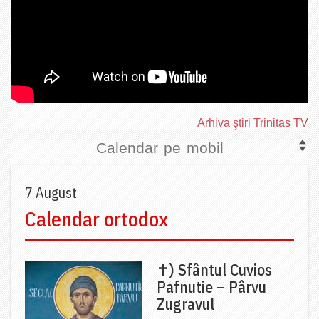
Arhiva ştiri Trinitas TV
Calendar pe mobil
7 August
Calendar ortodox
✝) Sfântul Cuvios
Pafnutie – Pârvu
Zugravul