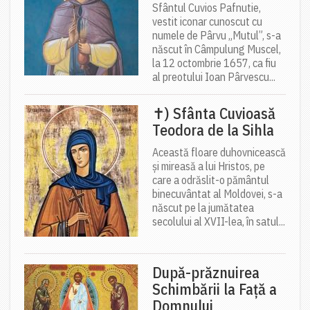
Sfântul Cuvios Pafnutie,
vestit iconar cunoscut cu
numele de Pârvu „Mutul”, s-a
născut în Câmpulung Muscel,
la 12 octombrie 1657, ca fiu
al preotului Ioan Pârvescu...
✝) Sfânta Cuvioasă
Teodora de la Sihla
Această floare duhovnicească
și mireasă a lui Hristos, pe
care a odrăslit-o pământul
binecuvântat al Moldovei, s-a
născut pe la jumătatea
secolului al XVII-lea, în satul...
După-prăznuirea
Schimbării la Față a
Domnului