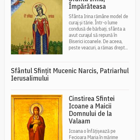
Împărăteasa
Sfânta Irina rămâne model de
curaj și tărie. Într-o lume
condusă de bărbați, sfânta a
avut curajul să repună în
Biserici icoanele. De aceea,
peste veacuri, a rămas drept...
Sfântul Sfinţit Mucenic Narcis, Patriarhul
Ierusalimului
Cinstirea Sfintei
Icoane a Maicii
Domnului de la
Valaam
Icoana o înfățișează pe
Fecioara Maria în mărime