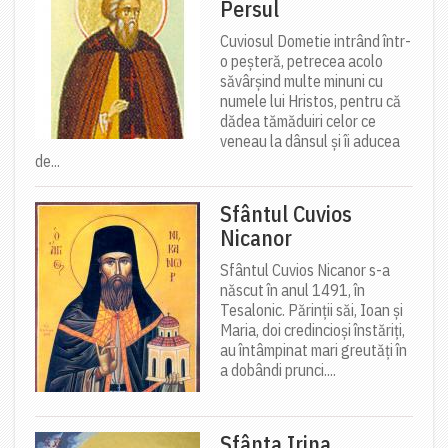
Persul
Cuviosul Dometie intrând într-
o peșteră, petrecea acolo
săvârșind multe minuni cu
numele lui Hristos, pentru că
dădea tămăduiri celor ce
veneau la dânsul și îi aducea
de...
Sfântul Cuvios
Nicanor
Sfântul Cuvios Nicanor s-a
născut în anul 1491, în
Tesalonic. Părinții săi, Ioan și
Maria, doi credincioși înstăriți,
au întâmpinat mari greutăți în
a dobândi prunci....
Sfânta Irina,