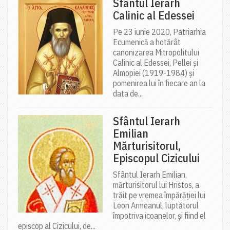
Sfântul Ierarh
Calinic al Edessei
Pe 23 iunie 2020, Patriarhia
Ecumenică a hotărât
canonizarea Mitropolitului
Calinic al Edessei, Pellei și
Almopiei (1919-1984) și
pomenirea lui în fiecare an la
data de...
Sfântul Ierarh
Emilian
Mărturisitorul,
Episcopul Cizicului
Sfântul Ierarh Emilian,
mărturisitorul lui Hristos, a
trăit pe vremea împărăției lui
Leon Armeanul, luptătorul
împotriva icoanelor, și fiind el
episcop al Cizicului, de...