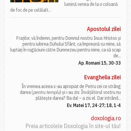
lumină venea de la o coloană
de foc de pe celălalt...
Apostolul zilei
Fraților, vă îndemn, pentru Domnul nostru Iisus Hristos și
pentru iubirea Duhului Sfânt, ca împreună cu mine, să
luptați în rugăciuni către Dumnezeu pentru mine, ca să scap
de...
Ap. Romani 15, 30-33
Evanghelia zilei
În vremea aceea s-au apropiat de Petru cei ce strâng
darea (
pentru templu
) și i-au zis: Învățătorul vostru nu
plătește darea? Ba da! – a zis el. Dar intrând...
Ev. Matei 17, 24-27; 18, 1-4
doxologia.ro
Preia articolele Doxologia în site-ul tău!