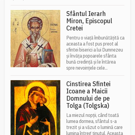
Sfântul Ierarh
Miron, Episcopul
Cretei
Pentru o viață îmbunătățită ca
aceasta a fost pus preot al
sfintei biserici a lui Dumnezeu
și învăța popoarele sfânta
bună credință și le întărea
spre nevoințele cele...
Cinstirea Sfintei
Icoane a Maicii
Domnului de pe
Tolga (Tolgska)
La miezul nopții, când toată
lumea dormea, sfântul s-a
trezit și a văzut o lumină care
lumina întreg ținutul. Aceasta