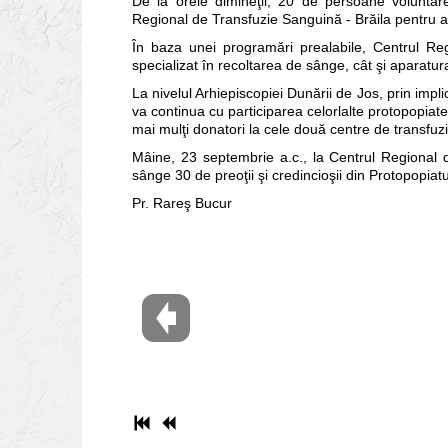
De la orele dimineţii, 20 de persoane voluntare
Regional de Transfuzie Sanguină - Brăila pentru a
În baza unei programări prealabile, Centrul Re
specializat în recoltarea de sânge, cât şi aparatu
La nivelul Arhiepiscopiei Dunării de Jos, prin impl
va continua cu participarea celorlalte protopopiat
mai mulţi donatori la cele două centre de transfuzii
Mâine, 23 septembrie a.c., la Centrul Regional
sânge 30 de preoţii şi credincioşii din Protopopiatul
Pr. Rareş Bucur