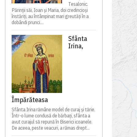
Tesalonic.
Părinții săi, Ioan și Maria, doi credincioși
înstăriți, au întâmpinat mari greutăți în a
dobândi prunci....
Sfânta
Irina,
Împărăteasa
Sfânta Irina rămâne model de curaj și tărie.
Într-o lume condusă de bărbați, sfânta a
avut curajul să repună în Biserici icoanele.
De aceea, peste veacuri, a rămas drept...