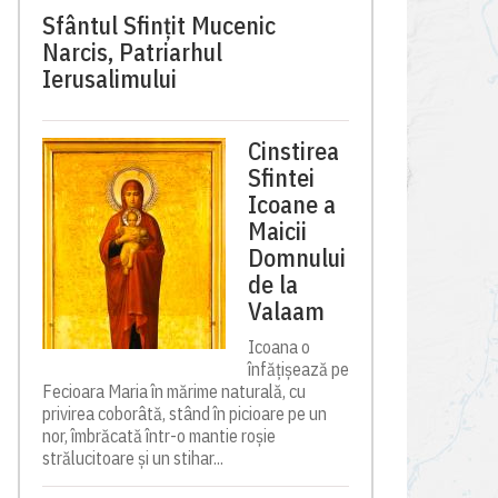
Sfântul Sfinţit Mucenic
Narcis, Patriarhul
Ierusalimului
Cinstirea
Sfintei
Icoane a
Maicii
Domnului
de la
Valaam
Icoana o
înfățișează pe
Fecioara Maria în mărime naturală, cu
privirea coborâtă, stând în picioare pe un
nor, îmbrăcată într-o mantie roșie
strălucitoare și un stihar...