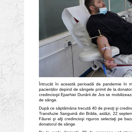
Întrucât în această perioadă de pandemie în mult
pacienților depind de sângele primit de la donatori,
credincioşii Eparhiei Dunării de Jos se mobilizea
de sânge.
După ce săptămâna trecută 40 de preoţi şi credinc
Transfuzie Sanguină din Brăila, astăzi, 22 septe
Făurei şi alţi credincioşi riguros selectaţi pe baz
donatorul de sânge.