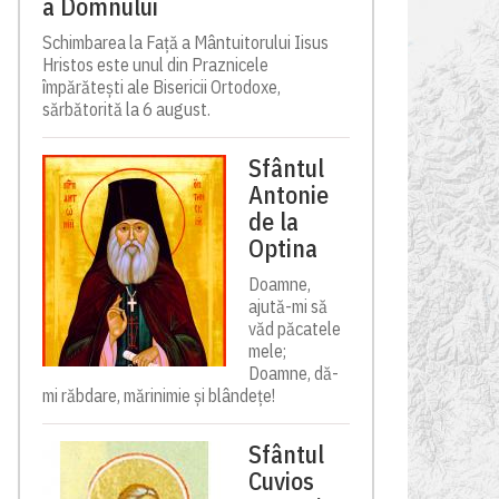
a Domnului
Schimbarea la Față a Mântuitorului Iisus
Hristos este unul din Praznicele
împărătești ale Bisericii Ortodoxe,
sărbătorită la 6 august.
Sfântul
Antonie
de la
Optina
Doamne,
ajută-mi să
văd păcatele
mele;
Doamne, dă-
mi răbdare, mărinimie şi blândeţe!
Sfântul
Cuvios