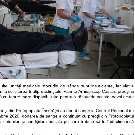
e unităţi medicale stocurile de sânge sunt insuficiente, iar viețile
 la solicitarea Înaltpreasfinţitului Părinte Arhiepiscop Casian, preoţii şi
ză cu foarte mare disponibilitate pentru a răspunde acestei nevoi acute
ioşi din Protopopiatul Însurăţei au donat sânge la Centrul Regional de
mbrie 2020, donarea de sânge a continuat cu preoţii din Protopopiatul
a criteriilor şi condiţiilor speciale pe care trebuie să le îndeplinească