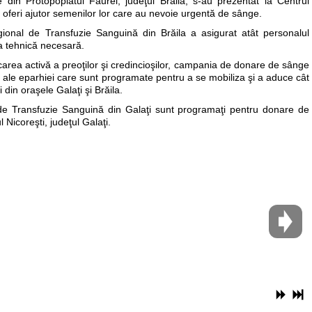
 din Protopopiatul Făurei, judeţul Brăila, s-au prezentat la Centrul
 oferi ajutor semenilor lor care au nevoie urgentă de sânge.
gional de Transfuzie Sanguină din Brăila a asigurat atât personalul
ra tehnică necesară.
icarea activă a preoţilor şi credincioşilor, campania de donare de sânge
e ale eparhiei care sunt programate pentru a se mobiliza şi a aduce cât
 din oraşele Galaţi şi Brăila.
 de Transfuzie Sanguină din Galaţi sunt programaţi pentru donare de
 Nicoreşti, judeţul Galaţi.