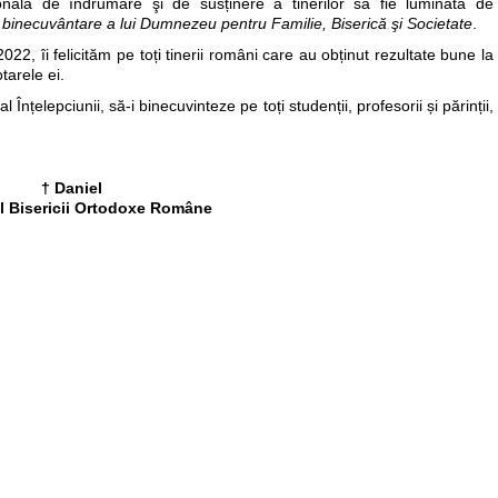
onală de îndrumare şi de susținere a tinerilor să fie luminată de
nt o binecuvântare a lui Dumnezeu pentru Familie, Biserică şi Societate
.
022, îi felicităm pe toți tinerii români care au obținut rezultate bune la
otarele ei.
Înțelepciunii, să-i binecuvinteze pe toți studenții, profesorii și părinții,
† Daniel
ul Bisericii Ortodoxe Române