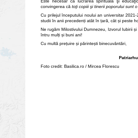
Este necesar ca lucrarea spirituală şi educaţi
convingerea că
toţi copiii şi tinerii poporului su
Cu prilejul începutului noului an universitar 2021-2
studii în anii precedenți atât în țară, cât și peste h
Ne rugăm Milostivului Dumnezeu, Izvorul Iubirii și al 
întru mulți și buni ani!
Cu multă prețuire și părintești binecuvântări,
Patriarh
Foto credit: Basilica.ro / Mircea Florescu