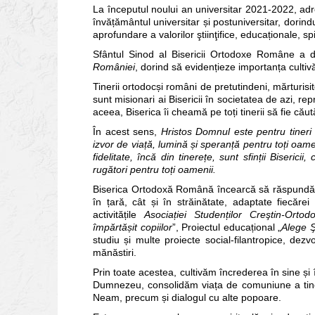
La începutul noului an universitar 2021-2022, adr
învățământul universitar și postuniversitar, dorind
aprofundare a valorilor ştiinţifice, educaționale, spi
Sfântul Sinod al Bisericii Ortodoxe Române a 
României
, dorind să evidențieze importanța cultivă
Tinerii ortodocși români de pretutindeni, mărturisito
sunt misionari ai Bisericii în societatea de azi, repr
aceea, Biserica îi cheamă pe toți tinerii să fie căutăt
În acest sens,
Hristos Domnul este pentru tineri i
izvor de via
ț
ă, lumină
ș
i speran
ț
ă pentru to
ț
i oame
fidelitate, încă din tinere
ț
e, sunt sfin
ț
ii Bisericii
rugători pentru to
ț
i oamenii.
Biserica Ortodoxă Română încearcă să răspundă n
în țară, cât și în străinătate, adaptate fiecărei 
activitățile
Asocia
ț
iei Studen
ț
ilor Creştin-Orto
împărtă
ș
it copiilor
”, Proiectul educațional „
Alege Ş
studiu și multe proiecte social-filantropice, dez
mănăstiri.
Prin toate acestea, cultivăm încrederea în sine și 
Dumnezeu, consolidăm viața de comuniune a tineril
Neam, precum și dialogul cu alte popoare.