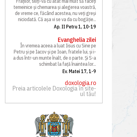
Fraților, siliți-vă cu atât mai mult să faceți
temeinice și chemarea și alegerea voastră,
de vreme ce, făcând acestea, nu veți greși
niciodată. Că așa vi se va da cu bogăție...
Ap. II Petru 1, 10-19
Evanghelia zilei
În vremea aceea a luat Iisus cu Sine pe
Petru și pe Iacov și pe Ioan, fratele lui, și i-
a dus într-un munte înalt, de o parte. Și S-a
schimbat la față înaintea lor...
Ev. Matei 17, 1-9
doxologia.ro
Preia articolele Doxologia în site-
ul tău!