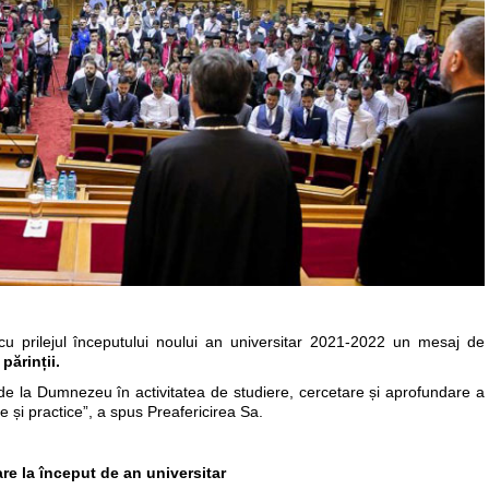
 cu prilejul începutului noului an universitar 2021-2022 un mesaj de
 părin
ții.
r de la Dumnezeu în activitatea de studiere, cercetare și aprofundare a
ale și practice”, a spus Preafericirea Sa.
e la început de an universitar