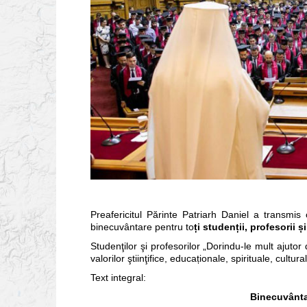
Preafericitul Părinte Patriarh Daniel a transmis
binecuvântare pentru to
ți studen
ții, profesorii
și
Studenţilor şi profesorilor „Dorindu-le mult ajuto
valorilor ştiinţifice, educaționale, spirituale, cultur
Text integral:
Binecuvântar