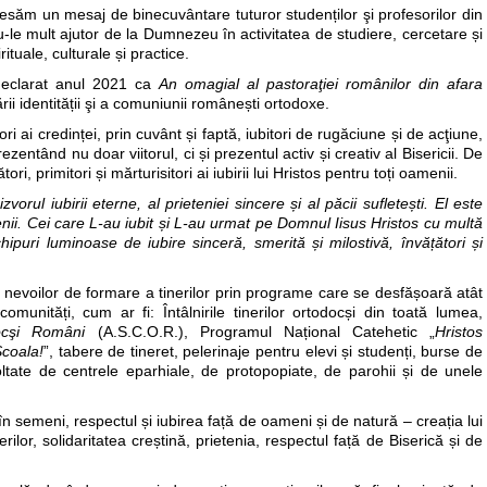
esăm un mesaj de binecuvântare tuturor studenților şi profesorilor din
u-le mult ajutor de la Dumnezeu în activitatea de studiere, cercetare și
rituale, culturale și practice.
declarat anul 2021 ca
An omagial al pastoraţiei românilor din afara
rii identității şi a comuniunii românești ortodoxe.
ri ai credinței, prin cuvânt și faptă, iubitori de rugăciune și de acţiune,
ezentând nu doar viitorul, ci și prezentul activ și creativ al Bisericii. De
ori, primitori și mărturisitori ai iubirii lui Hristos pentru toți oamenii.
zvorul iubirii eterne, al prieteniei sincere
ș
i al păcii suflete
ș
ti. El este
nii. Cei care L-au iubit
ș
i L-au urmat pe Domnul Iisus Hristos cu multă
, chipuri luminoase de iubire sinceră, smerită
ș
i milostivă, învă
ț
ători
ș
i
evoilor de formare a tinerilor prin programe care se desfășoară atât
comunități, cum ar fi: Întâlnirile tinerilor ortodocși din toată lumea,
docşi Români
(A.S.C.O.R.), Programul Național Catehetic „
Hristos
coala!
”, tabere de tineret, pelerinaje pentru elevi și studenți, burse de
voltate de centrele eparhiale, de protopopiate, de parohii și de unele
în semeni, respectul și iubirea față de oameni și de natură – creația lui
or, solidaritatea creștină, prietenia, respectul față de Biserică și de