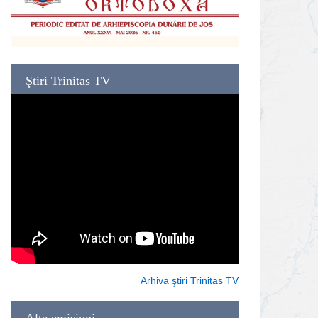
Ştiri Trinitas TV
Arhiva ştiri Trinitas TV
Alte emisiuni