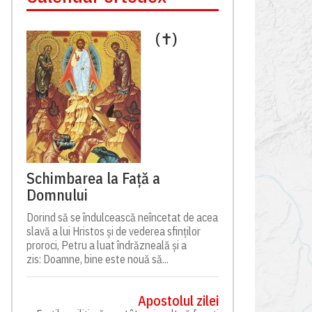
(✝)
Schimbarea la Față a
Domnului
Dorind să se îndulcească neîncetat de acea
slavă a lui Hristos și de vederea sfinților
proroci, Petru a luat îndrăzneală și a
zis: Doamne, bine este nouă să...
Apostolul zilei