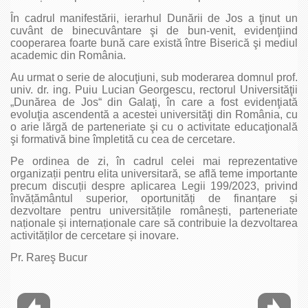
În cadrul manifestării, ierarhul Dunării de Jos a ţinut un
cuvânt de binecuvântare şi de bun-venit, evidenţiind
cooperarea foarte bună care există între Biserică şi mediul
academic din România.
Au urmat o serie de alocuţiuni, sub moderarea domnul prof.
univ. dr. ing. Puiu Lucian Georgescu, rectorul Universităţii
„Dunărea de Jos“ din Galaţi, în care a fost evidenţiată
evoluţia ascendentă a acestei universităţi din România, cu
o arie lărgă de parteneriate şi cu o activitate educaţională
şi formativă bine împletită cu cea de cercetare.
Pe ordinea de zi, în cadrul celei mai reprezentative
organizații pentru elita universitară, se află teme importante
precum discuții despre aplicarea Legii 199/2023, privind
învățământul superior, oportunități de finanțare și
dezvoltare pentru universitățile românești, parteneriate
naționale și internaționale care să contribuie la dezvoltarea
activităților de cercetare și inovare.
Pr. Rareş Bucur