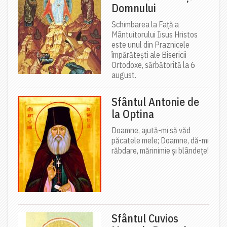
Domnului
Schimbarea la Față a
Mântuitorului Iisus Hristos
este unul din Praznicele
împărătești ale Bisericii
Ortodoxe, sărbătorită la 6
august.
Sfântul Antonie de
la Optina
Doamne, ajută-mi să văd
păcatele mele; Doamne, dă-mi
răbdare, mărinimie şi blândeţe!
Sfântul Cuvios