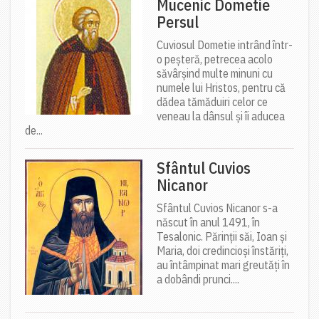
Mucenic Dometie
Persul
Cuviosul Dometie intrând într-
o peșteră, petrecea acolo
săvârșind multe minuni cu
numele lui Hristos, pentru că
dădea tămăduiri celor ce
veneau la dânsul și îi aducea
de...
Sfântul Cuvios
Nicanor
Sfântul Cuvios Nicanor s-a
născut în anul 1491, în
Tesalonic. Părinții săi, Ioan și
Maria, doi credincioși înstăriți,
au întâmpinat mari greutăți în
a dobândi prunci....