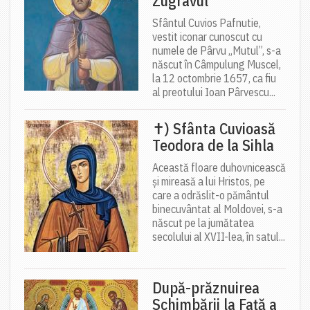
Zugravul
Sfântul Cuvios Pafnutie,
vestit iconar cunoscut cu
numele de Pârvu „Mutul”, s-a
născut în Câmpulung Muscel,
la 12 octombrie 1657, ca fiu
al preotului Ioan Pârvescu...
✝) Sfânta Cuvioasă
Teodora de la Sihla
Această floare duhovnicească
și mireasă a lui Hristos, pe
care a odrăslit-o pământul
binecuvântat al Moldovei, s-a
născut pe la jumătatea
secolului al XVII-lea, în satul...
După-prăznuirea
Schimbării la Față a