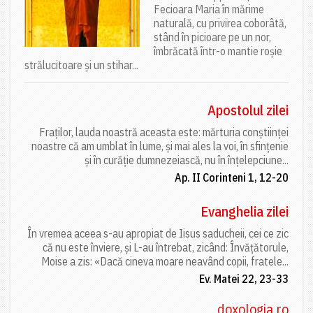
Fecioara Maria în mărime
naturală, cu privirea coborâtă,
stând în picioare pe un nor,
îmbrăcată într-o mantie roșie
strălucitoare și un stihar...
Apostolul zilei
Fraților, lauda noastră aceasta este: mărturia conștiinței
noastre că am umblat în lume, și mai ales la voi, în sfințenie
și în curăție dumnezeiască, nu în înțelepciune...
Ap. II Corinteni 1, 12-20
Evanghelia zilei
În vremea aceea s-au apropiat de Iisus saducheii, cei ce zic
că nu este înviere, și L-au întrebat, zicând: Învățătorule,
Moise a zis: «Dacă cineva moare neavând copii, fratele...
Ev. Matei 22, 23-33
doxologia.ro