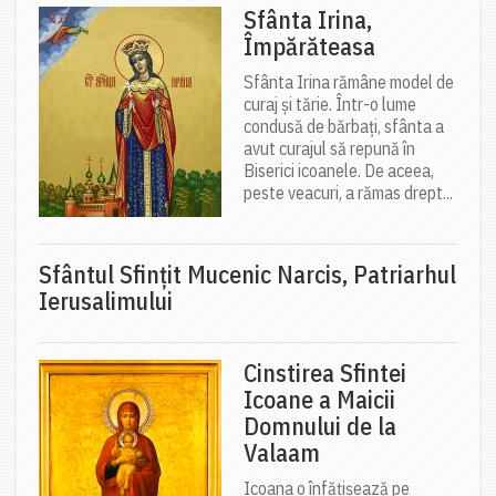
Sfânta Irina,
Împărăteasa
Sfânta Irina rămâne model de
curaj și tărie. Într-o lume
condusă de bărbați, sfânta a
avut curajul să repună în
Biserici icoanele. De aceea,
peste veacuri, a rămas drept...
Sfântul Sfinţit Mucenic Narcis, Patriarhul
Ierusalimului
Cinstirea Sfintei
Icoane a Maicii
Domnului de la
Valaam
Icoana o înfățișează pe