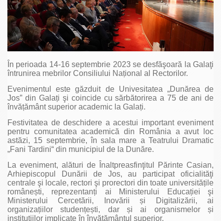
În perioada 14-16 septembrie 2023 se desfăşoară la Galaţi
întrunirea mebrilor Consiliului Național al Rectorilor.
Evenimentul este găzduit de Univesitatea „Dunărea de
Jos” din Galați şi coincide cu sărbătorirea a 75 de ani de
învățământ superior academic la Galați.
Festivitatea de deschidere a acestui important eveniment
pentru comunitatea academică din România a avut loc
astăzi, 15 septembrie, în sala mare a Teatrului Dramatic
„Fani Tardini“ din municipiul de la Dunăre.
La eveniment, alături de Înaltpreasfinţitul Părinte Casian,
Arhiepiscopul Dunării de Jos, au participat oficialităţi
centrale şi locale, rectori şi prorectori din toate universitățile
românești, reprezentanți ai Ministerului Educației şi
Ministerului Cercetării, Inovării și Digitalizării, ai
organizațiilor studențești, dar și ai organismelor și
instituțiilor implicate în învățământul superior.