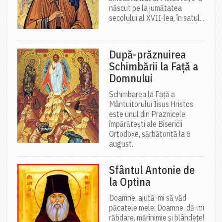
născut pe la jumătatea
secolului al XVII-lea, în satul...
După-prăznuirea
Schimbării la Față a
Domnului
Schimbarea la Față a
Mântuitorului Iisus Hristos
este unul din Praznicele
împărătești ale Bisericii
Ortodoxe, sărbătorită la 6
august.
Sfântul Antonie de
la Optina
Doamne, ajută-mi să văd
păcatele mele; Doamne, dă-mi
răbdare, mărinimie şi blândeţe!