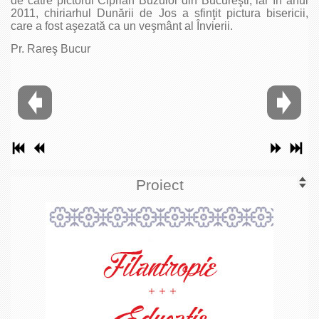
de către pictorul Ciprian Buzuloi din Bucureşti, iar în anul
2011, chiriarhul Dunării de Jos a sfinţit pictura bisericii,
care a fost aşezată ca un veşmânt al Învierii.
Pr. Rareş Bucur
Proiect