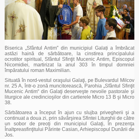
Biserica „Sfântul Antim” din municipiul Galați a îmbrăcat
astăzi haină de sărbătoare, la cinstirea principalului
ocrotitor spiritual, Sfântul Sfinţit Mucenic Antim, Episcopul
Nicomidiei, martirizat la anul 303 în timpul domniei
împăratului roman Maximilian.
Situată în nord-vestul oraşului Galaţi, pe Bulevardul Milcov
nr. 25 A, într-o zonă muncitorească, Parohia „Sfântul Sfinţit
Mucenic Antim“ din Galaţi deserveşte nevoile pastorale şi
liturgice ale credincioşilor din cartierele Micro 13 B şi Micro
38.
Sărbătoarea a început în ajun cu slujba privegherii şi a
continuat a doua zi, prin săvârşirea Sfintei Liturghii de către
un sobor de preoţi din municipiul Galaţi, în prezenţa
Înaltpreasfinţitului Părinte Casian, Arhiepiscopul Dunării de
Jos.