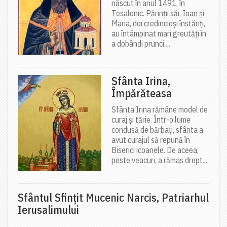
născut în anul 1491, în
Tesalonic. Părinții săi, Ioan și
Maria, doi credincioși înstăriți,
au întâmpinat mari greutăți în
a dobândi prunci....
Sfânta Irina,
Împărăteasa
Sfânta Irina rămâne model de
curaj și tărie. Într-o lume
condusă de bărbați, sfânta a
avut curajul să repună în
Biserici icoanele. De aceea,
peste veacuri, a rămas drept...
Sfântul Sfinţit Mucenic Narcis, Patriarhul
Ierusalimului