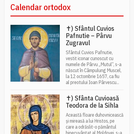
Calendar ortodox
✝) Sfântul Cuvios
Pafnutie – Pârvu
Zugravul
Sfântul Cuvios Pafnutie,
vestit iconar cunoscut cu
numele de Pârvu „Mutul”, s-a
născut în Câmpulung Muscel,
la 12 octombrie 1657, ca fiu
al preotului Ioan Pârvescu...
✝) Sfânta Cuvioasă
Teodora de la Sihla
Această floare duhovnicească
și mireasă a lui Hristos, pe
care a odrăslit-o pământul
binecuvântat al Moldovei, s-a