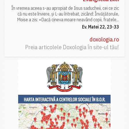
În vremea aceea s-au apropiat de Iisus saducheii, cei ce zic
că nu este înviere, și L-au întrebat, zicând: Învățătorule,
Moise a zis: «Dacă cineva moare neavând copii, fratele...
Ev. Matei 22, 23-33
doxologia.ro
Preia articolele Doxologia în site-ul tău!