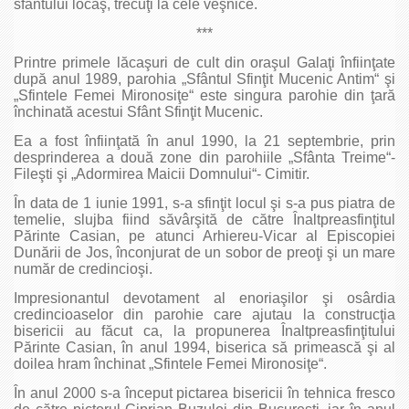
sfântului locaş, trecuţi la cele veşnice.
***
Printre primele lăcaşuri de cult din oraşul Galaţi înfiinţate
după anul 1989, parohia „Sfântul Sfinţit Mucenic Antim“ şi
„Sfintele Femei Mironosiţe“ este singura parohie din ţară
închinată acestui Sfânt Sfinţit Mucenic.
Ea a fost înfiinţată în anul 1990, la 21 septembrie, prin
desprinderea a două zone din parohiile „Sfânta Treime“-
Fileşti şi „Adormirea Maicii Domnului“- Cimitir.
În data de 1 iunie 1991, s-a sfinţit locul şi s-a pus piatra de
temelie, slujba fiind săvârşită de către Înaltpreasfinţitul
Părinte Casian, pe atunci Arhiereu-Vicar al Episcopiei
Dunării de Jos, înconjurat de un sobor de preoţi şi un mare
număr de credincioşi.
Impresionantul devotament al enoriaşilor şi osârdia
credincioaselor din parohie care ajutau la construcţia
bisericii au făcut ca, la propunerea Înaltpreasfinţitului
Părinte Casian, în anul 1994, biserica să primească şi al
doilea hram închinat „Sfintele Femei Mironosiţe“.
În anul 2000 s-a început pictarea bisericii în tehnica fresco