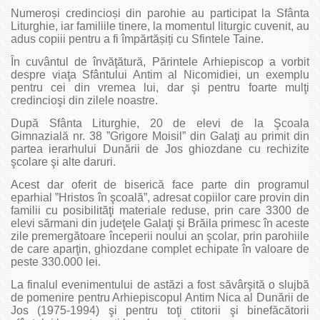
Numeroși credincioși din parohie au participat la Sfânta
Liturghie, iar familiile tinere, la momentul liturgic cuvenit, au
adus copiii pentru a fi împărtășiți cu Sfintele Taine.
În cuvântul de învăţătură, Părintele Arhiepiscop a vorbit
despre viaţa Sfântului Antim al Nicomidiei, un exemplu
pentru cei din vremea lui, dar şi pentru foarte mulţi
credincioşi din zilele noastre.
După Sfânta Liturghie, 20 de elevi de la Şcoala
Gimnazială nr. 38 ”Grigore Moisil” din Galaţi au primit din
partea ierarhului Dunării de Jos ghiozdane cu rechizite
şcolare şi alte daruri.
Acest dar oferit de biserică face parte din programul
eparhial ”Hristos în şcoală”, adresat copiilor care provin din
familii cu posibilităţi materiale reduse, prin care 3300 de
elevi sărmani din judeţele Galaţi şi Brăila primesc în aceste
zile premergătoare începerii noului an şcolar, prin parohiile
de care aparţin, ghiozdane complet echipate în valoare de
peste 330.000 lei.
La finalul evenimentului de astăzi a fost săvârşită o slujbă
de pomenire pentru Arhiepiscopul Antim Nica al Dunării de
Jos (1975-1994) şi pentru toţi ctitorii şi binefăcătorii