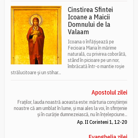
Cinstirea Sfintei
Icoane a Maicii
Domnului de la
Valaam
Icoana o înfățișează pe
Fecioara Maria în mărime
naturală, cu privirea coborâtă,
stând în picioare pe un nor,
îmbrăcată într-o mantie roșie
strălucitoare și un stihar...
Apostolul zilei
Fraților, lauda noastră aceasta este: mărturia conștiinței
noastre că am umblat în lume, și mai ales la voi, în sfințenie
și în curăție dumnezeiască, nu în înțelepciune...
Ap. II Corinteni 1, 12-20
Evanghelia zilei