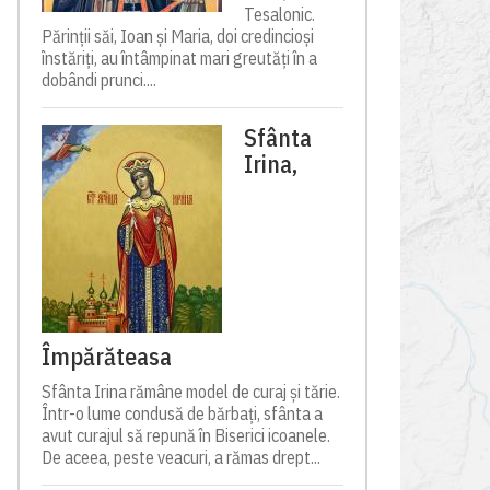
Tesalonic.
Părinții săi, Ioan și Maria, doi credincioși
înstăriți, au întâmpinat mari greutăți în a
dobândi prunci....
Sfânta
Irina,
Împărăteasa
Sfânta Irina rămâne model de curaj și tărie.
Într-o lume condusă de bărbați, sfânta a
avut curajul să repună în Biserici icoanele.
De aceea, peste veacuri, a rămas drept...