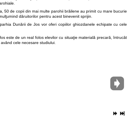
arohiale.
ăila, 50 de copii din mai multe parohii brăilene au primit cu mare bucurie
mulţumind dăruitorilor pentru acest binevenit sprijin.
 Eparhia Dunării de Jos vor oferi copiilor ghiozdanele echipate cu cele
s este de un real folos elevilor cu situaţie materială precară, întrucât
i având cele necesare studiului.