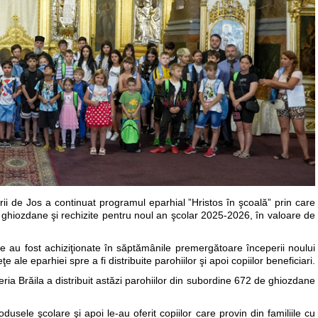
ii de Jos a continuat programul eparhial ”Hristos în şcoală” prin care
c ghiozdane şi rechizite pentru noul an şcolar 2025-2026, în valoare de
e au fost achiziţionate în săptămânile premergătoare începerii noului
e ale eparhiei spre a fi distribuite parohiilor şi apoi copiilor beneficiari.
ieria Brăila a distribuit astăzi parohiilor din subordine 672 de ghiozdane
rodusele şcolare şi apoi le-au oferit copiilor care provin din familiile cu