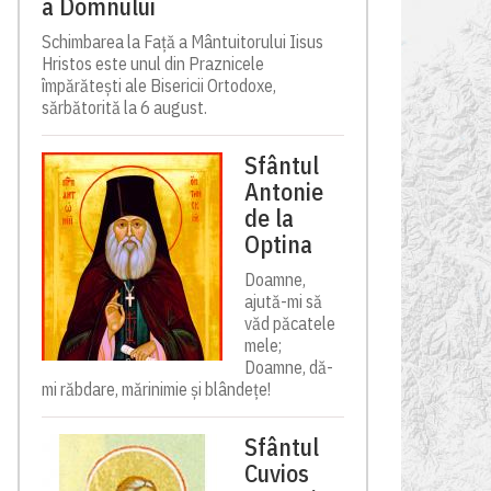
a Domnului
Schimbarea la Față a Mântuitorului Iisus
Hristos este unul din Praznicele
împărătești ale Bisericii Ortodoxe,
sărbătorită la 6 august.
Sfântul
Antonie
de la
Optina
Doamne,
ajută-mi să
văd păcatele
mele;
Doamne, dă-
mi răbdare, mărinimie şi blândeţe!
Sfântul
Cuvios