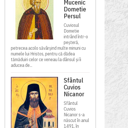
Mucenic
Dometie
Persul
Cuviosul
Dometie
intrând într-o
peșteră,
petrecea acolo săvârșind multe minuni cu
numele lui Hristos, pentru că dădea
tămăduiri celor ce veneau la dânsul și îi
aducea de...
Sfântul
Cuvios
Nicanor
Sfântul
Cuvios
Nicanor s-a
născut în anul
1491, în