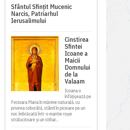
Sfântul Sfinţit Mucenic
Narcis, Patriarhul
Ierusalimului
Cinstirea
Sfintei
Icoane a
Maicii
Domnului
de la
Valaam
Icoana o
înfățișează pe
Fecioara Maria în mărime naturală, cu
privirea coborâtă, stând în picioare pe un
nor, îmbrăcată într-o mantie roșie
strălucitoare și un stihar...