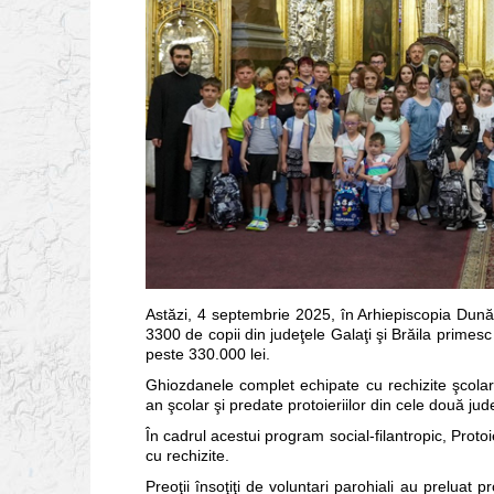
Astăzi, 4 septembrie 2025, în Arhiepiscopia Dunăr
3300 de copii din judeţele Galaţi şi Brăila primes
peste 330.000 lei.
Ghiozdanele complet echipate cu rechizite şcolar
an şcolar şi predate protoieriilor din cele două judeţ
În cadrul acestui program social-filantropic, Proto
cu rechizite.
Preoţii însoţiţi de voluntari parohiali au preluat p