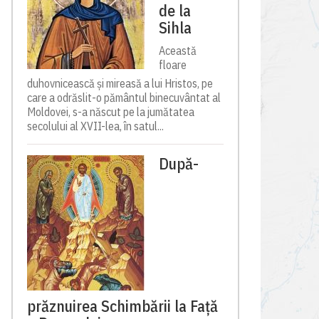
de la
Sihla
Această
floare
duhovnicească și mireasă a lui Hristos, pe
care a odrăslit-o pământul binecuvântat al
Moldovei, s-a născut pe la jumătatea
secolului al XVII-lea, în satul...
După-
prăznuirea Schimbării la Față