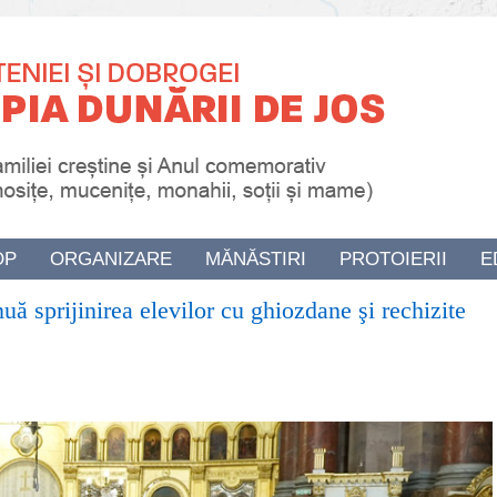
OP
ORGANIZARE
MĂNĂSTIRI
PROTOIERII
E
ă sprijinirea elevilor cu ghiozdane şi rechizite