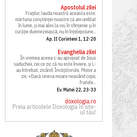
Apostolul zilei
Fraților, lauda noastră aceasta este:
mărturia conștiinței noastre că am umblat
în lume, și mai ales la voi, în sfințenie și în
curăție dumnezeiască, nu în înțelepciune...
Ap. II Corinteni 1, 12-20
Evanghelia zilei
În vremea aceea s-au apropiat de Iisus
saducheii, cei ce zic că nu este înviere, și L-
au întrebat, zicând: Învățătorule, Moise a
zis: «Dacă cineva moare neavând copii,
fratele...
Ev. Matei 22, 23-33
doxologia.ro
Preia articolele Doxologia în site-
ul tău!