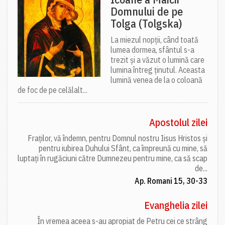
Domnului de pe
Tolga (Tolgska)
La miezul nopții, când toată
lumea dormea, sfântul s-a
trezit și a văzut o lumină care
lumina întreg ținutul. Aceasta
lumină venea de la o coloană
de foc de pe celălalt...
Apostolul zilei
Fraților, vă îndemn, pentru Domnul nostru Iisus Hristos și
pentru iubirea Duhului Sfânt, ca împreună cu mine, să
luptați în rugăciuni către Dumnezeu pentru mine, ca să scap
de...
Ap. Romani 15, 30-33
Evanghelia zilei
În vremea aceea s-au apropiat de Petru cei ce strâng