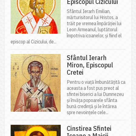
Episcopul Cizicului
Sfântul Ierarh Emilian,
mărturisitorul lui Hristos, a
trăit pe vremea împărăției lui
Leon Armeanul, luptătorul
împotriva icoanelor, și fiind el
episcop al Cizicului, de...
Sfântul Ierarh
Miron, Episcopul
Cretei
Pentru o viață îmbunătățită ca
aceasta a fost pus preot al
sfintei biserici a lui Dumnezeu
și învăța popoarele sfânta
bună credință și le întărea
spre nevoințele cele...
Cinstirea Sfintei
Icoane a Maicii