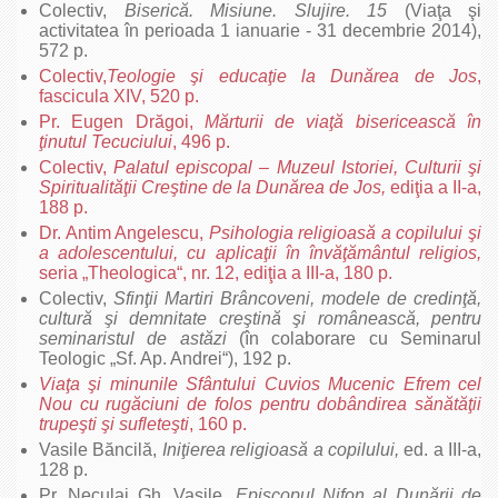
Colectiv,
Biserică. Misiune. Slujire. 15
(Viaţa şi
activitatea în perioada 1 ianuarie ‑ 31 decembrie 2014),
572 p.
Colectiv,
Teologie şi educaţie la Dunărea de Jos
,
fascicula XIV, 520 p.
Pr. Eugen Drăgoi,
Mărturii de viaţă bisericească în
ţinutul Tecuciului
, 496 p.
Colectiv,
Palatul episcopal – Muzeul Istoriei, Culturii şi
Spiritualităţii Creştine de la Dunărea de Jos,
ediţia a II-a,
188 p.
Dr. Antim Angelescu,
Psihologia religioasă a copilului şi
a adolescentului, cu aplicaţii în învăţământul religios,
seria „Theologica“, nr. 12, ediţia a III-a, 180 p.
Colectiv,
Sfinţii Martiri Brâncoveni, modele de credinţă,
cultură şi demnitate creştină şi românească, pentru
seminaristul de astăzi
(în colaborare cu Seminarul
Teologic „Sf. Ap. Andrei“), 192 p.
Viaţa şi minunile Sfântului Cuvios Mucenic Efrem cel
Nou cu rugăciuni de folos pentru dobândirea sănătăţii
trupeşti şi sufleteşti
, 160 p.
Vasile Băncilă,
Iniţierea religioasă a copilului,
ed. a III-a,
128 p.
Pr. Neculai Gh. Vasile,
Episcopul Nifon al Dunării de