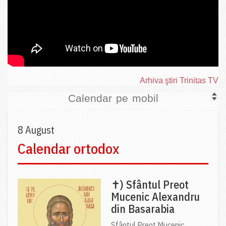
Arhiva ştiri Trinitas TV
Calendar pe mobil
8 August
Calendar ortodox
✝) Sfântul Preot
Mucenic Alexandru
din Basarabia
Sfântul Preot Mucenic