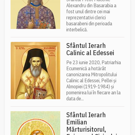
Alexandru din Basarabia a
fost unul dintre cei mai
reprezentativi clerici
basarabeni din perioada
interbelică.
Sfântul Ierarh
Calinic al Edessei
Pe 23 iunie 2020, Patriarhia
Ecumenică a hotărât
canonizarea Mitropolitului
Calinic al Edessei, Pellei și
Almopiei (1919-1984) și
pomenirea lui în fiecare an la
data de...
Sfântul Ierarh
Emilian
Mărturisitorul,