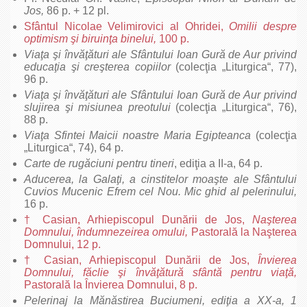
Jos,
86 p. + 12 pl.
Sfântul Nicolae Velimirovici al Ohridei,
Omilii despre
optimism şi biruinţa binelui,
100 p.
Viaţa şi învăţături ale Sfântului Ioan Gură de Aur privind
educaţia şi creşterea copiilor
(colecţia „Liturgica“, 77),
96 p.
Viaţa şi învăţături ale Sfântului Ioan Gură de Aur privind
slujirea şi misiunea preotului
(colecţia „Liturgica“, 76),
88 p.
Viaţa Sfintei Maicii noastre Maria Egipteanca
(colecţia
„Liturgica“, 74), 64 p.
Carte de rugăciuni pentru tineri
, ediţia a II-a, 64 p.
Aducerea, la Galaţi, a cinstitelor moaşte ale Sfântului
Cuvios Mucenic Efrem cel Nou. Mic ghid al pelerinului,
16 p.
† Casian, Arhiepiscopul Dunării de Jos,
Naşterea
Domnului, îndumnezeirea omului,
Pastorală la Naşterea
Domnului, 12 p.
† Casian, Arhiepiscopul Dunării de Jos,
Învierea
Domnului, făclie şi învăţătură sfântă pentru viaţă,
Pastorală la Învierea Domnului, 8 p.
Pelerinaj la Mănăstirea Buciumeni, ediţia a XX-a, 1