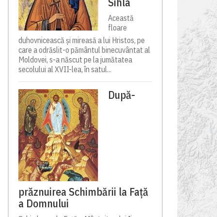
Sihla
Această
floare
duhovnicească și mireasă a lui Hristos, pe
care a odrăslit-o pământul binecuvântat al
Moldovei, s-a născut pe la jumătatea
secolului al XVII-lea, în satul...
După-
prăznuirea Schimbării la Față
a Domnului