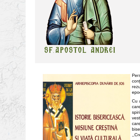
Per
conţ
rezu
epo
Cu a
car
spi
vest
car
bis
,,Cr