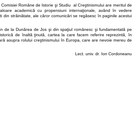
a Comisiei Române de Istorie şi Studiu al Creştinismului are meritul de
valoare academică cu propensiuni internaţionale, având în vedere
işti din străinătate, ale căror comunicări se regăsesc în paginile acestui
eştin de la Dunărea de Jos şi din spaţiul românesc şi fundamentată pe
torică de înaltă ţinută, cartea la care facem referire reprezintă, în
ară asupra rolului creştinismului în Europa, care are nevoie mereu de
Lect. univ. dr. Ion Cordoneanu