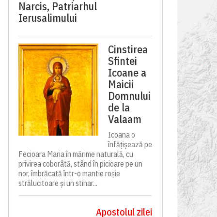
Narcis, Patriarhul
Ierusalimului
Cinstirea
Sfintei
Icoane a
Maicii
Domnului
de la
Valaam
Icoana o
înfățișează pe
Fecioara Maria în mărime naturală, cu
privirea coborâtă, stând în picioare pe un
nor, îmbrăcată într-o mantie roșie
strălucitoare și un stihar...
Apostolul zilei