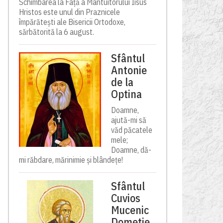
Schimbarea la Față a Mântuitorului Iisus
Hristos este unul din Praznicele
împărătești ale Bisericii Ortodoxe,
sărbătorită la 6 august.
Sfântul
Antonie
de la
Optina
Doamne,
ajută-mi să
văd păcatele
mele;
Doamne, dă-
mi răbdare, mărinimie şi blândeţe!
Sfântul
Cuvios
Mucenic
Dometie