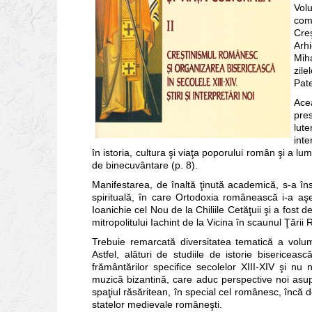
Vol
com
Cre
Arhi
Miha
zil
Pate
Acea
pres
lut
inte
în istoria, cultura şi viaţa poporului român şi a lu
de binecuvântare (p. 8).
Manifestarea, de înaltă ţinută academică, s-a în
spirituală, în care Ortodoxia românească i-a aşe
Ioanichie cel Nou de la Chiliile Cetăţuii şi a fost d
mitropolitului Iachint de la Vicina în scaunul Ţări
Trebuie remarcată diversitatea tematică a volumu
Astfel, alături de studiile de istorie bisericea
frământărilor specifice secolelor XIII-XIV şi nu 
muzică bizantină, care aduc perspective noi asupra 
spaţiul răsăritean, în special cel românesc, încă d
statelor medievale româneşti.