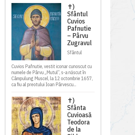
✝)
Sfântul
Cuvios
Pafnutie
– Pârvu
Zugravul
Sfântul
Cuvios Pafnutie, vestit iconar cunoscut cu
numele de Pârvu „Mutul”, s-a născut în
Câmpulung Muscel, la 12 octombrie 1657,
ca fiu al preotului Ioan Pârvescu...
✝)
Sfânta
Cuvioasă
Teodora
de la