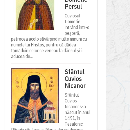
Persul
Cuviosul
Dometie
intrând într-o
peșteră,
petrecea acolo săvârșind multe minuni cu
numele lui Hristos, pentru că dădea
tămăduiri celor ce veneau la dânsul și îi
aducea de...
Sfântul
Cuvios
Nicanor
Sfântul
Cuvios
Nicanor s-a
născut în anul
1491, în
Tesalonic.
Părinții săi, Ioan și Maria, doi credincioși