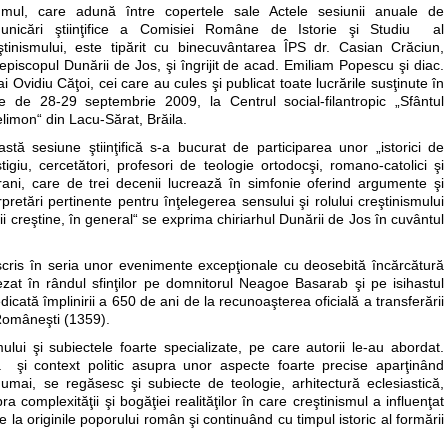
umul, care adună între copertele sale Actele sesiunii anuale de
unicări ştiinţifice a Comisiei Române de Istorie şi Studiu al
ştinismului, este tipărit cu binecuvântarea ÎPS dr. Casian Crăciun,
episcopul Dunării de Jos, şi îngrijit de acad. Emiliam Popescu şi diac.
i Ovidiu Căţoi, cei care au cules şi publicat toate lucrările susţinute în
ele de 28-29 septembrie 2009, la Centrul social-filantropic „Sfântul
limon“ din Lacu-Sărat, Brăila.
stă sesiune ştiinţifică s-a bucurat de participarea unor „istorici de
tigiu, cercetători, profesori de teologie ortodocşi, romano-catolici şi
erani, care de trei decenii lucrează în simfonie oferind argumente şi
rpretări pertinente pentru înţelegerea sensului şi rolului creştinismului
mii creştine, în general“ se exprima chiriarhul Dunării de Jos în cuvântul
scris în seria unor evenimente excepţionale cu deosebită încărcătură
zat în rândul sfinţilor pe domnitorul Neagoe Basarab şi pe isihastul
edicată împlinirii a 650 de ani de la recunoaşterea oficială a transferării
i Româneşti (1359).
lui şi subiectele foarte specializate, pe care autorii le-au abordat.
scă şi context politic asupra unor aspecte foarte precise aparţinând
numai, se regăsesc şi subiecte de teologie, arhitectură eclesiastică,
complexităţii şi bogăţiei realităţilor în care creştinismul a influenţat
e la originile poporului român şi continuând cu timpul istoric al formării