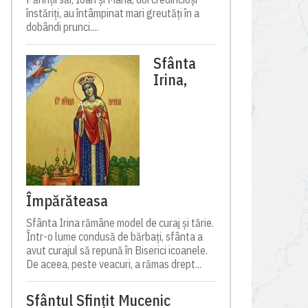
înstăriți, au întâmpinat mari greutăți în a
dobândi prunci....
Sfânta
Irina,
Împărăteasa
Sfânta Irina rămâne model de curaj și tărie.
Într-o lume condusă de bărbați, sfânta a
avut curajul să repună în Biserici icoanele.
De aceea, peste veacuri, a rămas drept...
Sfântul Sfinţit Mucenic