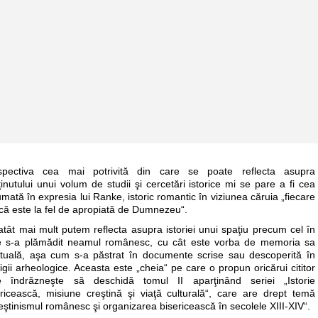
spectiva cea mai potrivită din care se poate reflecta asupra
inutului unui volum de studii şi cercetări istorice mi se pare a fi cea
mată în expresia lui Ranke, istoric romantic în viziunea căruia „fiecare
că este la fel de apropiată de Dumnezeu“.
tât mai mult putem reflecta asupra istoriei unui spaţiu precum cel în
e s-a plămădit neamul românesc, cu cât este vorba de memoria sa
rituală, aşa cum s-a păstrat în documente scrise sau descoperită în
igii arheologice. Aceasta este „cheia“ pe care o propun oricărui cititor
e îndrăzneşte să deschidă tomul II aparţinând seriei „Istorie
ericească, misiune creştină şi viaţă culturală“, care are drept temă
eştinismul românesc şi organizarea bisericească în secolele XIII-XIV“.