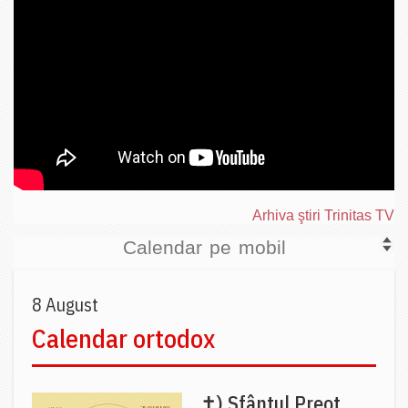
Arhiva ştiri Trinitas TV
Calendar pe mobil
8 August
Calendar ortodox
✝) Sfântul Preot