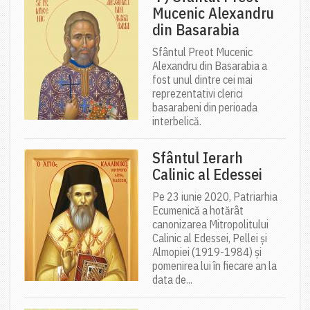
Mucenic Alexandru
din Basarabia
Sfântul Preot Mucenic
Alexandru din Basarabia a
fost unul dintre cei mai
reprezentativi clerici
basarabeni din perioada
interbelică.
Sfântul Ierarh
Calinic al Edessei
Pe 23 iunie 2020, Patriarhia
Ecumenică a hotărât
canonizarea Mitropolitului
Calinic al Edessei, Pellei și
Almopiei (1919-1984) și
pomenirea lui în fiecare an la
data de...