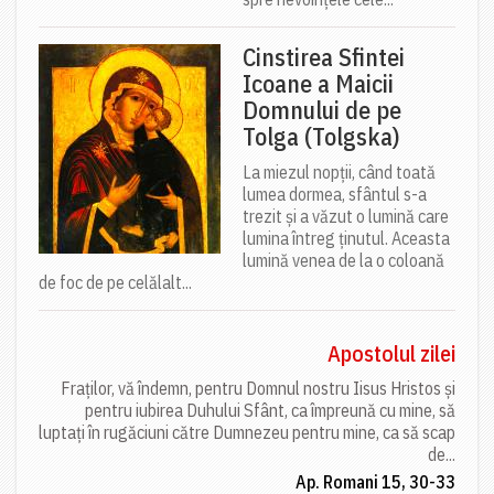
Cinstirea Sfintei
Icoane a Maicii
Domnului de pe
Tolga (Tolgska)
La miezul nopții, când toată
lumea dormea, sfântul s-a
trezit și a văzut o lumină care
lumina întreg ținutul. Aceasta
lumină venea de la o coloană
de foc de pe celălalt...
Apostolul zilei
Fraților, vă îndemn, pentru Domnul nostru Iisus Hristos și
pentru iubirea Duhului Sfânt, ca împreună cu mine, să
luptați în rugăciuni către Dumnezeu pentru mine, ca să scap
de...
Ap. Romani 15, 30-33