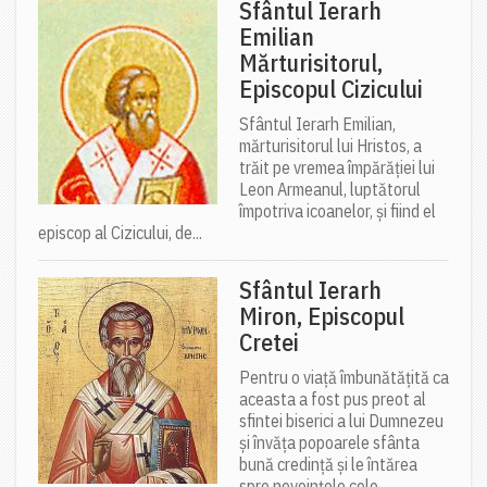
Sfântul Ierarh
Emilian
Mărturisitorul,
Episcopul Cizicului
Sfântul Ierarh Emilian,
mărturisitorul lui Hristos, a
trăit pe vremea împărăției lui
Leon Armeanul, luptătorul
împotriva icoanelor, și fiind el
episcop al Cizicului, de...
Sfântul Ierarh
Miron, Episcopul
Cretei
Pentru o viață îmbunătățită ca
aceasta a fost pus preot al
sfintei biserici a lui Dumnezeu
și învăța popoarele sfânta
bună credință și le întărea
spre nevoințele cele...