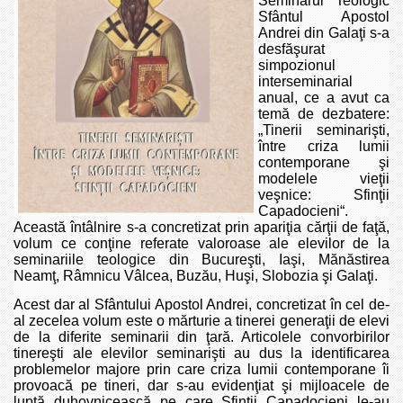
Seminarul Teologic
Sfântul Apostol
Andrei din Galaţi s-a
desfăşurat
simpozionul
interseminarial
anual, ce a avut ca
temă de dezbatere:
„Tinerii seminarişti,
între criza lumii
contemporane şi
modelele vieţii
veşnice: Sfinţii
Capadocieni“.
Această întâlnire s-a concretizat prin apariţia cărţii de faţă,
volum ce conţine referate valoroase ale elevilor de la
seminariile teologice din Bucureşti, Iaşi, Mănăstirea
Neamţ, Râmnicu Vâlcea, Buzău, Huşi, Slobozia şi Galaţi.
Acest dar al Sfântului Apostol Andrei, concretizat în cel de-
al zecelea volum este o mărturie a tinerei generaţii de elevi
de la diferite seminarii din ţară. Articolele convorbirilor
tinereşti ale elevilor seminarişti au dus la identificarea
problemelor majore prin care criza lumii contemporane îi
provoacă pe tineri, dar s-au evidenţiat şi mijloacele de
luptă duhovnicească pe care Sfinţii Capadocieni le-au