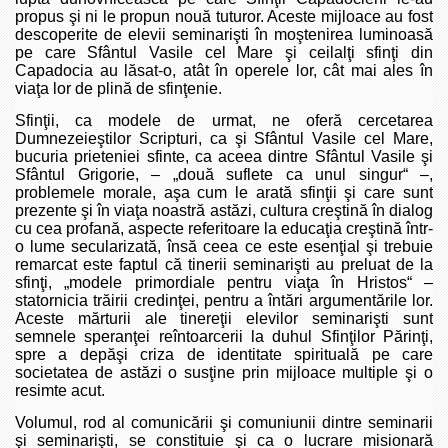
propus şi ni le propun nouă tuturor. Aceste mijloace au fost
descoperite de elevii seminarişti în moştenirea luminoasă
pe care Sfântul Vasile cel Mare şi ceilalţi sfinţi din
Capadocia au lăsat-o, atât în operele lor, cât mai ales în
viaţa lor de plină de sfinţenie.
Sfinţii, ca modele de urmat, ne oferă cercetarea
Dumnezeieştilor Scripturi, ca şi Sfântul Vasile cel Mare,
bucuria prieteniei sfinte, ca aceea dintre Sfântul Vasile şi
Sfântul Grigorie, – „două suflete ca unul singur“ –,
problemele morale, aşa cum le arată sfinţii şi care sunt
prezente şi în viaţa noastră astăzi, cultura creştină în dialog
cu cea profană, aspecte referitoare la educaţia creştină într-
o lume secularizată, însă ceea ce este esenţial şi trebuie
remarcat este faptul că tinerii seminarişti au preluat de la
sfinţi, „modele primordiale pentru viaţa în Hristos“ –
statornicia trăirii credinţei, pentru a întări argumentările lor.
Aceste mărturii ale tinereţii elevilor seminarişti sunt
semnele speranţei reîntoarcerii la duhul Sfinţilor Părinţi,
spre a depăşi criza de identitate spirituală pe care
societatea de astăzi o susţine prin mijloace multiple şi o
resimte acut.
Volumul, rod al comunicării şi comuniunii dintre seminarii
şi seminarişti, se constituie şi ca o lucrare misionară