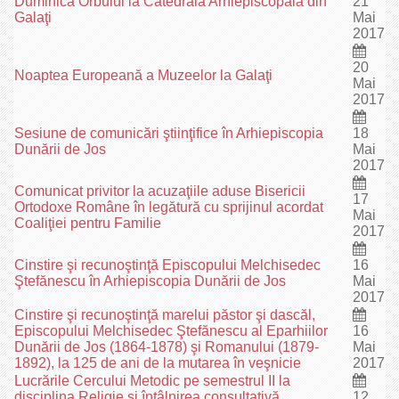
Duminica Orbului la Catedrala Arhiepiscopală din
21
Galaţi
Mai
2017
20
Noaptea Europeană a Muzeelor la Galaţi
Mai
2017
Sesiune de comunicări ştiinţifice în Arhiepiscopia
18
Dunării de Jos
Mai
2017
Comunicat privitor la acuzaţiile aduse Bisericii
17
Ortodoxe Române în legătură cu sprijinul acordat
Mai
Coaliţiei pentru Familie
2017
Cinstire şi recunoştinţă Episcopului Melchisedec
16
Ştefănescu în Arhiepiscopia Dunării de Jos
Mai
2017
Cinstire şi recunoştinţă marelui păstor şi dascăl,
Episcopului Melchisedec Ştefănescu al Eparhiilor
16
Dunării de Jos (1864-1878) şi Romanului (1879-
Mai
1892), la 125 de ani de la mutarea în veşnicie
2017
Lucrările Cercului Metodic pe semestrul II la
disciplina Religie şi întâlnirea consultativă
12