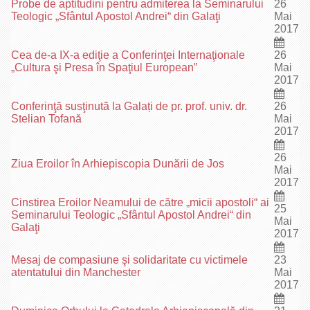
Probe de aptitudini pentru admiterea la Seminarului
26
Teologic „Sfântul Apostol Andrei“ din Galaţi
Mai
2017
Cea de-a IX-a ediţie a Conferinţei Internaţionale
26
„Cultura şi Presa în Spaţiul European”
Mai
2017
Conferinţă susţinută la Galați de pr. prof. univ. dr.
26
Stelian Tofană
Mai
2017
26
Ziua Eroilor în Arhiepiscopia Dunării de Jos
Mai
2017
Cinstirea Eroilor Neamului de către „micii apostoli“ ai
25
Seminarului Teologic „Sfântul Apostol Andrei“ din
Mai
Galaţi
2017
Mesaj de compasiune şi solidaritate cu victimele
23
atentatului din Manchester
Mai
2017