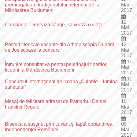
premergătoare tradiţionalului pelerinaj de la
Mai
Mănăstirea Buciumeni
2017
12
Campania „Donează sânge, salvează o viaţă!“
Mai
2017
Posturi clericale vacante din Arhiepiscopia Dunării
12
de Jos scoase la concurs
Mai
2017
11
Întrunire consultativă pentru pelerinajul tinerilor
Mai
liceeni la Mănăstirea Buciumeni
2017
11
Concursul internaţional de icoană „Culorile – lumina
Mai
sufletului“
2017
Mesaj de felicitare adresat de Patriarhul Daniel
10
Familiei Regale
Mai
2017
Biserica a susţinut prin cuvânt şi faptă dobândirea
09
Independenţei României
Mai
2017