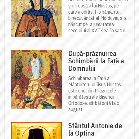
și mireasă a lui Hristos, pe
care a odrăslit-o pământul
binecuvântat al Moldovei, s-a
născut pe la jumătatea
secolului al XVII-lea, în satul...
După-prăznuirea
Schimbării la Față a
Domnului
Schimbarea la Față a
Mântuitorului Iisus Hristos
este unul din Praznicele
împărătești ale Bisericii
Ortodoxe, sărbătorită la 6
august.
Sfântul Antonie de
la Optina