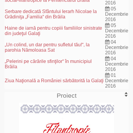
social-filantropice la Penitenciarul Brăila
2016
05
Serbare dedicată Sfântului Ierarh Nicolae la
Decembrie
Grădiniţa „Familia“ din Brăila
2016
05
Haine de iarnă pentru copiii familiilor sinistrate
Decembrie
din judeţul Galaţi
2016
04
„Un colind, un dar pentru sufletul tău!“, la
Decembrie
parohia Nămoloasa Sat
2016
04
„Pelerini pe cărările sfinţilor“ în municipiul
Decembrie
Brăila
2016
01
Ziua Naţională a României sărbătorită la Galaţi
Decembrie
2016
Proiect