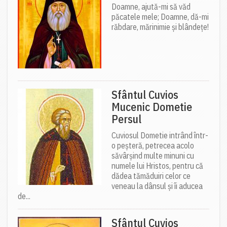
Doamne, ajută-mi să văd
păcatele mele; Doamne, dă-mi
răbdare, mărinimie şi blândeţe!
Sfântul Cuvios
Mucenic Dometie
Persul
Cuviosul Dometie intrând într-
o peșteră, petrecea acolo
săvârșind multe minuni cu
numele lui Hristos, pentru că
dădea tămăduiri celor ce
veneau la dânsul și îi aducea
de...
Sfântul Cuvios