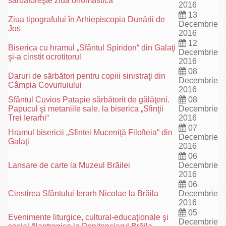
sărbătoreşte ziua onomastică
2016
13
Ziua tipografului în Arhiepiscopia Dunării de
Decembrie
Jos
2016
12
Biserica cu hramul „Sfântul Spiridon“ din Galaţi
Decembrie
şi-a cinstit ocrotitorul
2016
08
Daruri de sărbători pentru copiii sinistraţi din
Decembrie
Câmpia Covurluiului
2016
Sfântul Cuvios Patapie sărbătorit de gălăţeni.
08
Papucul şi metaniile sale, la biserica „Sfinţii
Decembrie
Trei Ierarhi“
2016
07
Hramul bisericii „Sfintei Muceniţă Filofteia“ din
Decembrie
Galaţi
2016
06
Lansare de carte la Muzeul Brăilei
Decembrie
2016
06
Cinstirea Sfântului Ierarh Nicolae la Brăila
Decembrie
2016
05
Evenimente liturgice, cultural-educaţionale şi
Decembrie