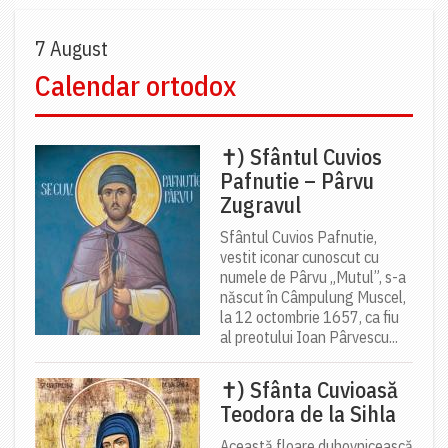
7 August
Calendar ortodox
✝) Sfântul Cuvios
Pafnutie – Pârvu
Zugravul
Sfântul Cuvios Pafnutie,
vestit iconar cunoscut cu
numele de Pârvu „Mutul”, s-a
născut în Câmpulung Muscel,
la 12 octombrie 1657, ca fiu
al preotului Ioan Pârvescu...
✝) Sfânta Cuvioasă
Teodora de la Sihla
Această floare duhovnicească