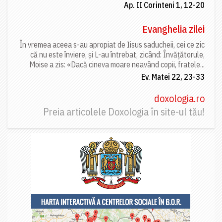
Ap. II Corinteni 1, 12-20
Evanghelia zilei
În vremea aceea s-au apropiat de Iisus saducheii, cei ce zic
că nu este înviere, și L-au întrebat, zicând: Învățătorule,
Moise a zis: «Dacă cineva moare neavând copii, fratele...
Ev. Matei 22, 23-33
doxologia.ro
Preia articolele Doxologia în site-ul tău!