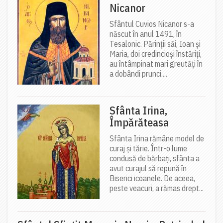
Nicanor
Sfântul Cuvios Nicanor s-a
născut în anul 1491, în
Tesalonic. Părinții săi, Ioan și
Maria, doi credincioși înstăriți,
au întâmpinat mari greutăți în
a dobândi prunci....
Sfânta Irina,
Împărăteasa
Sfânta Irina rămâne model de
curaj și tărie. Într-o lume
condusă de bărbați, sfânta a
avut curajul să repună în
Biserici icoanele. De aceea,
peste veacuri, a rămas drept...