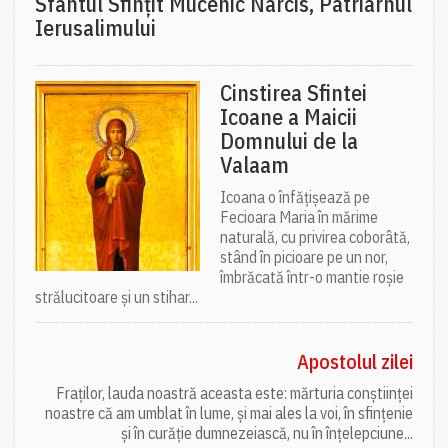
Sfântul Sfinţit Mucenic Narcis, Patriarhul
Ierusalimului
Cinstirea Sfintei
Icoane a Maicii
Domnului de la
Valaam
Icoana o înfățișează pe
Fecioara Maria în mărime
naturală, cu privirea coborâtă,
stând în picioare pe un nor,
îmbrăcată într-o mantie roșie
strălucitoare și un stihar...
Apostolul zilei
Fraților, lauda noastră aceasta este: mărturia conștiinței
noastre că am umblat în lume, și mai ales la voi, în sfințenie
și în curăție dumnezeiască, nu în înțelepciune...