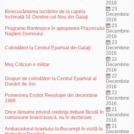
2016
23
Binecuvântarea lucrărilor de la capela
Decembrie
închinată Sf. Dimitrie cel Nou din Galaţi
2016
23
Programe filantropice în apropierea Praznicului
Decembrie
Naşterii Domnului
2016
23
Colindători la Centrul Eparhial din Galaţi
Decembrie
2016
22
Moş Crăciun e militar
Decembrie
2016
22
Grupuri de colindători la Centrul Eparhial al
Decembrie
Dunării de Jos
2016
22
Pomenirea Eroilor Revoluţiei din decembrie
Decembrie
1989
2016
21
Orice lămurire privind credinţa trebuie făcută în
Decembrie
comuniune bisericească, nu în dezbinare
2016
21
Ambasadorul Israelului la Bucureşti în vizită la
Decembrie