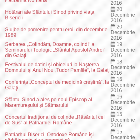
Patriarhia Română
2016
20
Hotărâri ale Sfântului Sinod privind viaţa
Decembrie
Bisericii
2016
20
Slujbe de pomenire pentru eroii din decembrie
Decembrie
1989
2016
Serbarea „Colindăm, Doamne, colind!“ a
19
Seminarului Teologic „Sfântul Apostol Andrei“
Decembrie
din Galaţi
2016
18
Festivalul de datini şi obiceiuri la Naşterea
Decembrie
Domnului şi Anul Nou „Tudor Pamfile“, la Galaţi
2016
16
Conferinţa „Conceptul de medicină creştină“, la
Decembrie
Galaţi
2016
16
Sfântul Sinod a ales pe noul Episcop al
Decembrie
Maramureşului şi Sătmarului
2016
15
Concertul tradiţional de colinde „Răsăritul cel
Decembrie
de Sus“ al Patriarhiei Române
2016
15
Patriarhul Bisericii Ortodoxe Române îşi
Decembrie